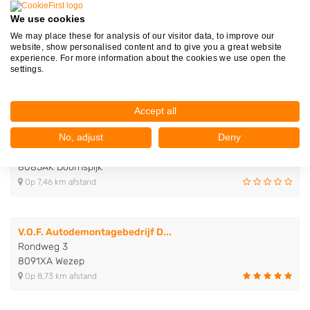
We use cookies
Afbeelding (jpg, jpeg, png) of PDF bestand van maximaal 12MB
We may place these for analysis of our visitor data, to improve our
website, show personalised content and to give you a great website
experience. For more information about the cookies we use open the
settings.
Autosloperijen in de buurt
Accept all
No, adjust
Deny
Autosloperij en bedrijfswagens..
Zuiderzeestraatweg West 158
8085AK Doornspijk
Op 7,46 km afstand
V.O.F. Autodemontagebedrijf D...
Rondweg 3
8091XA Wezep
Op 8,73 km afstand