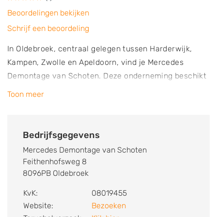
Beoordelingen bekijken
Schrijf een beoordeling
In Oldebroek, centraal gelegen tussen Harderwijk,
Kampen, Zwolle en Apeldoorn, vind je Mercedes
Demontage van Schoten. Deze onderneming beschikt
over een eigen terrein waar allerlei typen auto’s van
Toon meer
het merk Mercedes opgeslagen staan. De voertuigen
worden gebruikt voor onderdelen en zijn klaar voor
demontage. Het bedrijf is gespecialiseerd in het
Bedrijfsgegevens
demonteren van Mercedes onderdelen, de import van
Mercedes Demontage van Schoten
onderdelen en de export van gebruikte onderdelen. De
Feithenhofsweg 8
autosloperij is gevestigd in Oldebroek en heeft een
8096PB Oldebroek
locatie op het industrieterrein in het Harde.
KvK:
08019455
Voertuigen die bij deze onderneming worden
Website:
Bezoeken
ingenomen worden op een verantwoorde en