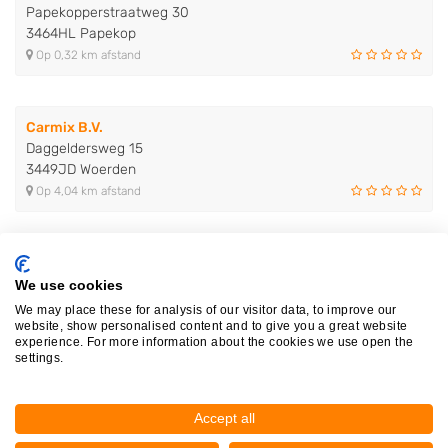
Papekopperstraatweg 30
3464HL Papekop
Op 0,32 km afstand
Carmix B.V.
Daggeldersweg 15
3449JD Woerden
Op 4,04 km afstand
Autosloperij Hejo B.V.
Henri Dunantweg 3
We use cookies
2411NJ Bodegraven
We may place these for analysis of our visitor data, to improve our
website, show personalised content and to give you a great website
Op 7,67 km afstand
experience. For more information about the cookies we use open the
settings.
A.A. Schoonderwoerd voorheen An..
Accept all
Vest 75
2801VE Gouda