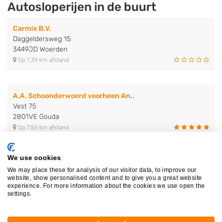
Autosloperijen in de buurt
Carmix B.V.
Daggeldersweg 15
3449JD Woerden
Op 7,39 km afstand
A.A. Schoonderwoerd voorheen An..
Vest 75
2801VE Gouda
Op 7,56 km afstand
We use cookies
Gebr. Van Dam
We may place these for analysis of our visitor data, to improve our
Diemerbroek 17
website, show personalised content and to give you a great website
3464HP Papekop
experience. For more information about the cookies we use open the
settings.
Op 7,67 km afstand