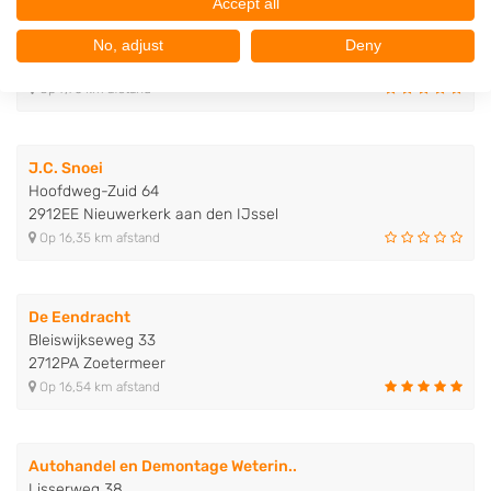
Accept all
V.O.F. Klein Zweden
Papekopperstraatweg 30
No, adjust
Deny
3464HL Papekop
Op 7,76 km afstand
J.C. Snoei
Hoofdweg-Zuid 64
2912EE Nieuwerkerk aan den IJssel
Op 16,35 km afstand
De Eendracht
Bleiswijkseweg 33
2712PA Zoetermeer
Op 16,54 km afstand
Autohandel en Demontage Weterin..
Lisserweg 38