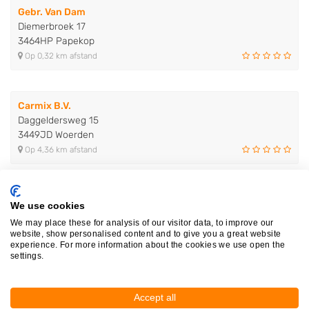
Gebr. Van Dam
Diemerbroek 17
3464HP Papekop
Op 0,32 km afstand
Carmix B.V.
Daggeldersweg 15
3449JD Woerden
Op 4,36 km afstand
Autosloperij Hejo B.V.
We use cookies
Henri Dunantweg 3
We may place these for analysis of our visitor data, to improve our
2411NJ Bodegraven
website, show personalised content and to give you a great website
Op 7,76 km afstand
experience. For more information about the cookies we use open the
settings.
A.A. Schoonderwoerd voorheen An..
Accept all
Vest 75