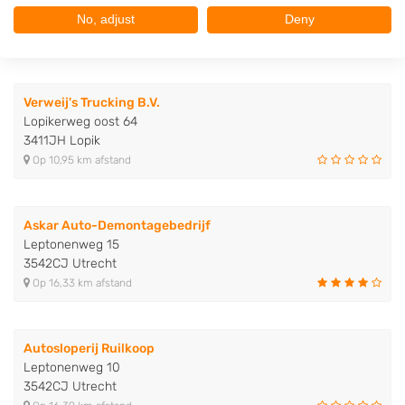
2801VE Gouda
No, adjust
Deny
Op 10,74 km afstand
Verweij's Trucking B.V.
Lopikerweg oost 64
3411JH Lopik
Op 10,95 km afstand
Askar Auto-Demontagebedrijf
Leptonenweg 15
3542CJ Utrecht
Op 16,33 km afstand
Autosloperij Ruilkoop
Leptonenweg 10
3542CJ Utrecht