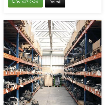
06-40719624
Bel mij