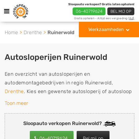
Sloopauto verkopen? Gratis laten ophalen!
06-40719624
BEL MIJ OP
Gratis ophalen - Altijd een vergoeding
[Ad]
Werkzaamheden
Home
Drenthe
Ruinerwold
Autosloperijen Ruinerwold
Een overzicht van autosloperijen en
autodemontagebedrijven in regio Ruinerwold,
Drenthe
. Kies een gewenste autosloperij of autosloop
uit de lijst die gespecialiseerd is in de verkoop van
Toon meer
gebruikte, tweedehands en sloopauto onderdelen of in
de inkoop van sloopauto's, schadeauto's en
Sloopauto verkopen Ruinerwold?
tweedehands auto's (ook zonder apk keuring). Wilt u
uw auto, camper, vrachtwagen, motor of brommobiel
06-40719624
Bel mij op