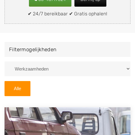
snel en eenvoudig verkopen aan een
demontagebedrijf in de buurt, deze zelf wegbrengen
✔ 24/7 bereikbaar ✔ Gratis ophalen!
naar de sloop of deze liever laten ophalen op een
locatie naar keuze? Kies dan voor een
autodemontagebedrijf of autosloperij in de omgeving
van Ruinerwold en ontvang een vergoeding voor uw
Filtermogelijkheden
oude of kapotte auto.
Zoekt u liever naar een sloperij in een andere plaats of
regio? U vindt hier alle bedrijven in
Drenthe
. U kunt
ook
zoeken
naar een sloop met behulp van uw
Alle
postcode.
U kunt er ook voor kiezen om direct uw sloopauto te
verkopen en op te laten halen door de Sloopauto
Ophaaldienst van Autosloperijen.nl. Wij kunnen uw
auto gratis ophalen in Ruinerwold
. Neem telefonisch