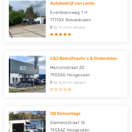
Autobedrijf van Lente
Evenboersweg 1 H
7711GX
Nieuwleusen
Op 14,70 km afstand
C&J Bedrijfsauto´s & Onderdelen
Marconistraat 20
7903AG
Hoogeveen
Op 16,42 km afstand
DB Demontage
Siemensstraat 16
7903AZ
Hoogeveen