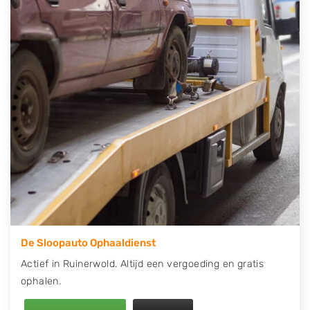
contact op of maak een terugbelafspraak. Wilt u
direct een tweedehands auto onderdelen offerte
aanvragen? Dat kan via de Onderdelenlijn! Vul uw
kenteken in en druk op verzenden.
Wij kunnen u helpen met de inkoop van auto's van
eigenlijk alle merken, zoals Alfa Romeo, Audi, BMW,
Chevrolet, Citroën, Dacia, Fiat, Ford, Honda, Hyundai,
Kia, Mazda, Mercedes Benz, Mitsubishi, Nissan, Opel,
Peugeot, Porsche, Renault, Seat, Skoda, Suzuki, Tesla,
Toyota, Volkswagen en Volvo.
De Sloopauto Ophaaldienst
Actief in Ruinerwold. Altijd een vergoeding en gratis
ophalen.