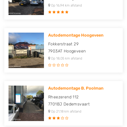
Op 16,94 km afstand
Autodemontage Hoogeveen
Fokkerstraat 29
7903AT
Hoogeveen
Op 18,05 km afstand
Autodemontage B. Poolman
Rheezerend 112
7701BJ
Dedemsvaart
Op 21,18 km afstand