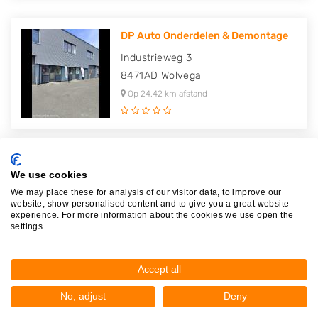
DP Auto Onderdelen & Demontage
Industrieweg 3
8471AD
Wolvega
Op 24,42 km afstand
We use cookies
Plaatsen in de buurt
We may place these for analysis of our visitor data, to improve our
website, show personalised content and to give you a great website
experience. For more information about the cookies we use open the
Rogat
settings.
De Schiphorst
Meppel
Accept all
Koekange
No, adjust
Deny
Havelte