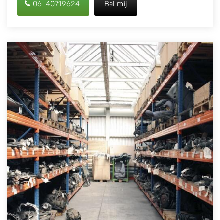
06-40719624
Bel mij