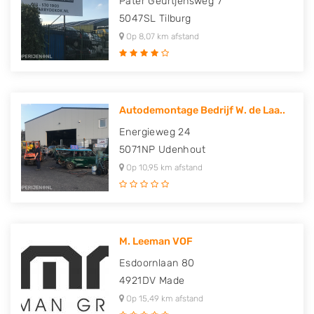
Pater Geurtjensweg 7
5047SL
Tilburg
Op 8,07 km afstand
Autodemontage Bedrijf W. de Laa..
Energieweg 24
5071NP
Udenhout
Op 10,95 km afstand
M. Leeman VOF
Esdoornlaan 80
4921DV
Made
Op 15,49 km afstand