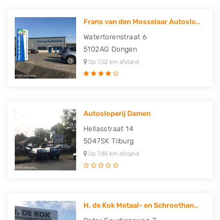
Frans van den Mosselaar Autoslo..
Watertorenstraat 6
5102AG
Dongen
Op 7,02 km afstand
Autosloperij Damen
Hellasstraat 14
5047SK
Tilburg
Op 7,85 km afstand
H. de Kok Metaal- en Schroothan..