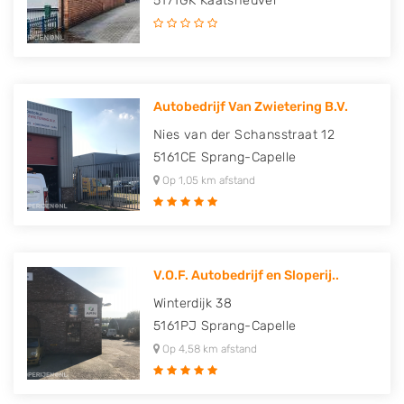
5171GK
Kaatsheuvel
Autobedrijf Van Zwietering B.V.
Nies van der Schansstraat 12
5161CE
Sprang-Capelle
Op 1,05 km afstand
V.O.F. Autobedrijf en Sloperij..
Winterdijk 38
5161PJ
Sprang-Capelle
Op 4,58 km afstand