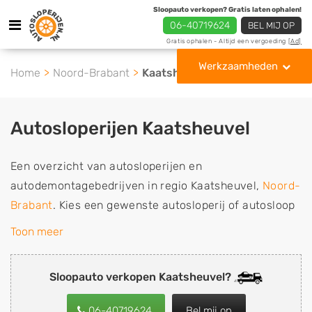
Sloopauto verkopen? Gratis laten ophalen!
06-40719624
BEL MIJ OP
Gratis ophalen - Altijd een vergoeding
[Ad]
Werkzaamheden
Home
Noord-Brabant
Kaatsheuvel
Autosloperijen Kaatsheuvel
Een overzicht van autosloperijen en
autodemontagebedrijven in regio Kaatsheuvel,
Noord-
Brabant
. Kies een gewenste autosloperij of autosloop
uit de lijst die gespecialiseerd is in de verkoop van
Toon meer
gebruikte, tweedehands en sloopauto onderdelen of in
de inkoop van sloopauto's, schadeauto's en
Sloopauto verkopen Kaatsheuvel?
tweedehands auto's (ook zonder apk keuring). Wilt u
uw auto, camper, vrachtwagen, motor of brommobiel
06-40719624
Bel mij op