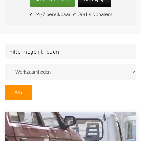
snel en eenvoudig verkopen aan een
demontagebedrijf in de buurt, deze zelf wegbrengen
✔ 24/7 bereikbaar ✔ Gratis ophalen!
naar de sloop of deze liever laten ophalen op een
locatie naar keuze? Kies dan voor een
autodemontagebedrijf of autosloperij in de omgeving
van Kaatsheuvel en ontvang een vergoeding voor uw
Filtermogelijkheden
oude of kapotte auto.
Zoekt u liever naar een sloperij in een andere plaats of
regio? U vindt hier alle bedrijven in
Noord-Brabant
. U
kunt ook
zoeken
naar een sloop met behulp van uw
Alle
postcode.
U kunt er ook voor kiezen om direct uw sloopauto te
verkopen en op te laten halen door de Sloopauto
Ophaaldienst van Autosloperijen.nl. Wij kunnen uw
auto gratis ophalen in Kaatsheuvel
. Neem