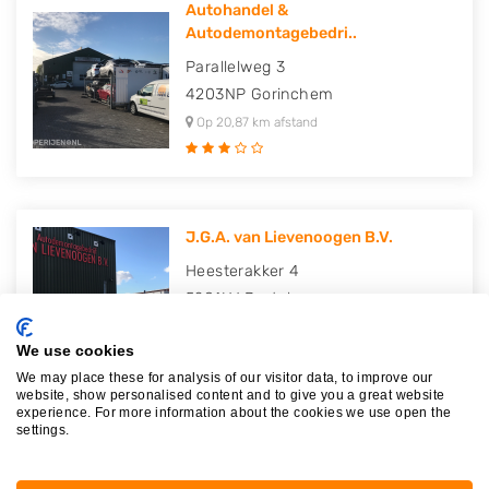
Autohandel &
Autodemontagebedri..
Parallelweg 3
4203NP
Gorinchem
Op 20,87 km afstand
J.G.A. van Lievenoogen B.V.
Heesterakker 4
5281LV
Boxtel
Op 21,26 km afstand
We use cookies
We may place these for analysis of our visitor data, to improve our
website, show personalised content and to give you a great website
experience. For more information about the cookies we use open the
settings.
Autosloopbedrijf "De Toekomst"
Rijsbergseweg 466