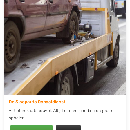
telefonisch contact op of maak een terugbelafspraak.
Wilt u direct een tweedehands auto onderdelen
offerte aanvragen? Dat kan via de Onderdelenlijn! Vul
uw kenteken in en druk op verzenden.
Wij kunnen u helpen met de inkoop van auto's van
eigenlijk alle merken, zoals Alfa Romeo, Audi, BMW,
Chevrolet, Citroën, Dacia, Fiat, Ford, Honda, Hyundai,
Kia, Mazda, Mercedes Benz, Mitsubishi, Nissan, Opel,
Peugeot, Porsche, Renault, Seat, Skoda, Suzuki, Tesla,
Toyota, Volkswagen en Volvo.
De Sloopauto Ophaaldienst
Actief in Kaatsheuvel. Altijd een vergoeding en gratis
ophalen.