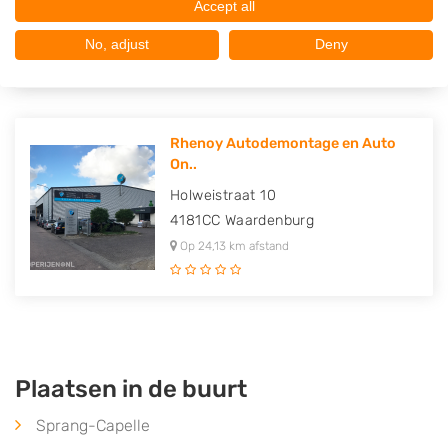
Accept all
4838EG
Breda
Op 24,01 km afstand
No, adjust
Deny
Rhenoy Autodemontage en Auto
On..
Holweistraat 10
4181CC
Waardenburg
Op 24,13 km afstand
Plaatsen in de buurt
Sprang-Capelle