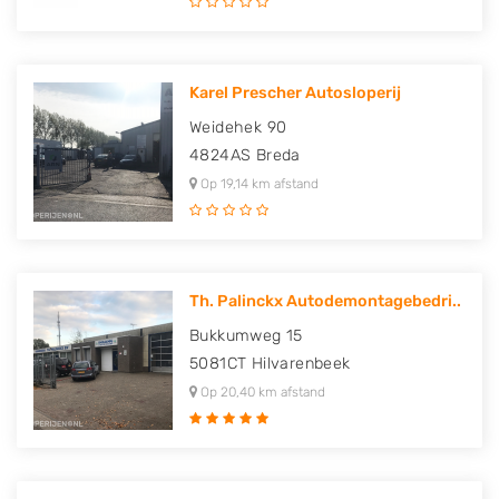
Karel Prescher Autosloperij
Weidehek 90
4824AS
Breda
Op 19,14 km afstand
Th. Palinckx Autodemontagebedri..
Bukkumweg 15
5081CT
Hilvarenbeek
Op 20,40 km afstand