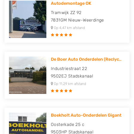
Autodemontage OK
Tramwijk ZZ 92
7831GM
Nieuw-Weerdinge
Op 4,47 km afstand
De Boer Auto Onderdelen (Reclyc..
Industriestraat 22
9502EJ
Stadskanaal
Op 11,29 km afstand
Boekholt Auto-Onderdelen Gigant
Oosterkade 25 c
9503HP
Stadskanaal