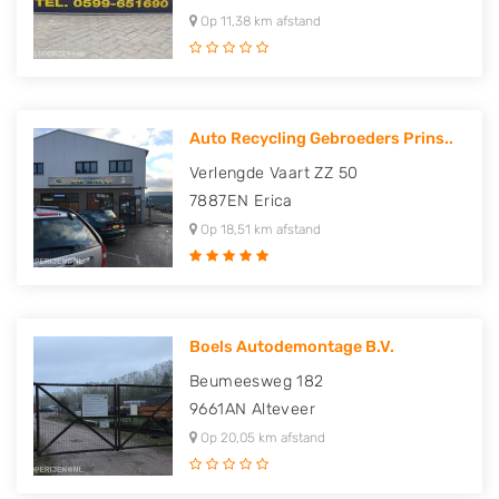
Op 11,38 km afstand
Auto Recycling Gebroeders Prins..
Verlengde Vaart ZZ 50
7887EN
Erica
Op 18,51 km afstand
Boels Autodemontage B.V.
Beumeesweg 182
9661AN
Alteveer
Op 20,05 km afstand