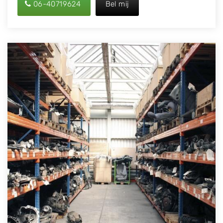
06-40719624
Bel mij