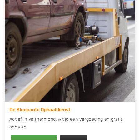
telefonisch contact op of maak een terugbelafspraak.
Wilt u direct een tweedehands auto onderdelen
offerte aanvragen? Dat kan via de Onderdelenlijn! Vul
uw kenteken in en druk op verzenden.
Wij kunnen u helpen met de inkoop van auto's van
eigenlijk alle merken, zoals Alfa Romeo, Audi, BMW,
Chevrolet, Citroën, Dacia, Fiat, Ford, Honda, Hyundai,
Kia, Mazda, Mercedes Benz, Mitsubishi, Nissan, Opel,
Peugeot, Porsche, Renault, Seat, Skoda, Suzuki, Tesla,
Toyota, Volkswagen en Volvo.
De Sloopauto Ophaaldienst
Actief in Valthermond. Altijd een vergoeding en gratis
ophalen.