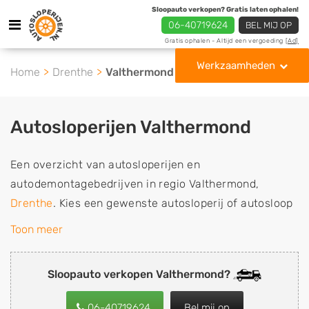
Sloopauto verkopen? Gratis laten ophalen!
06-40719624
BEL MIJ OP
Gratis ophalen - Altijd een vergoeding
[Ad]
Werkzaamheden
Home
Drenthe
Valthermond
Autosloperijen Valthermond
Een overzicht van autosloperijen en
autodemontagebedrijven in regio Valthermond,
Drenthe
. Kies een gewenste autosloperij of autosloop
uit de lijst die gespecialiseerd is in de verkoop van
Toon meer
gebruikte, tweedehands en sloopauto onderdelen of in
de inkoop van sloopauto's, schadeauto's en
Sloopauto verkopen Valthermond?
tweedehands auto's (ook zonder apk keuring). Wilt u
uw auto, camper, vrachtwagen, motor of brommobiel
06-40719624
Bel mij op