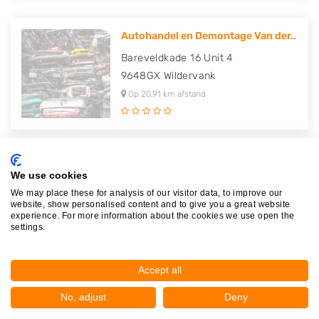
Autohandel en Demontage Van der..
Bareveldkade 16 Unit 4
9648GX
Wildervank
Op 20,91 km afstand
We use cookies
Plaatsen in de buurt
We may place these for analysis of our visitor data, to improve our
website, show personalised content and to give you a great website
experience. For more information about the cookies we use open the
Nieuw-Weerdinge
settings.
Exloërveen
Valthe
Accept all
Exloo
No, adjust
Deny
1e Exloërmond