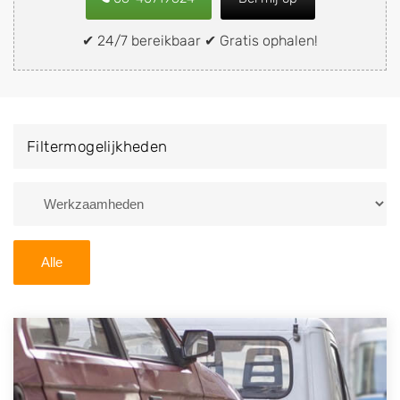
snel en eenvoudig verkopen aan een
demontagebedrijf in de buurt, deze zelf wegbrengen
✔ 24/7 bereikbaar ✔ Gratis ophalen!
naar de sloop of deze liever laten ophalen op een
locatie naar keuze? Kies dan voor een
autodemontagebedrijf of autosloperij in de omgeving
van Valthermond en ontvang een vergoeding voor uw
Filtermogelijkheden
oude of kapotte auto.
Zoekt u liever naar een sloperij in een andere plaats of
regio? U vindt hier alle bedrijven in
Drenthe
. U kunt
ook
zoeken
naar een sloop met behulp van uw
Alle
postcode.
U kunt er ook voor kiezen om direct uw sloopauto te
verkopen en op te laten halen door de Sloopauto
Ophaaldienst van Autosloperijen.nl. Wij kunnen uw
auto gratis ophalen in Valthermond
. Neem