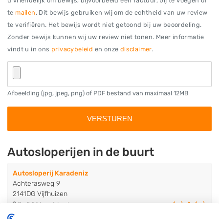
u vriendelijk om bewijs, bijvoorbeeld een factuur, bij te voegen of
te
mailen
. Dit bewijs gebruiken wij om de echtheid van uw review
te verifiëren. Het bewijs wordt niet getoond bij uw beoordeling.
Zonder bewijs kunnen wij uw review niet tonen. Meer informatie
vindt u in ons
privacybeleid
en onze
disclaimer
.
Afbeelding (jpg, jpeg, png) of PDF bestand van maximaal 12MB
Autosloperijen in de buurt
Autosloperij Karadeniz
Achterasweg 9
2141DG Vijfhuizen
Op 0,04 km afstand