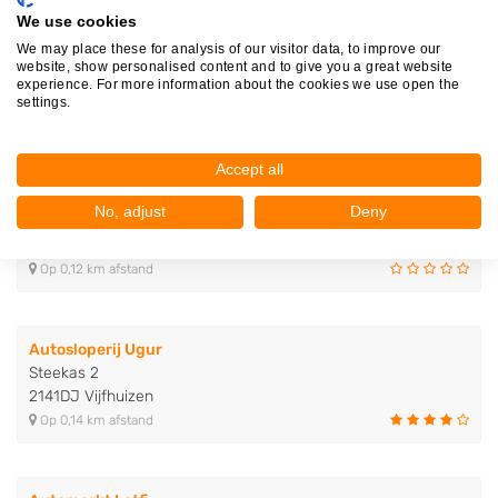
We use cookies
Uittenbogaard Onderdelen B.V.
We may place these for analysis of our visitor data, to improve our
website, show personalised content and to give you a great website
Krukas 1
experience. For more information about the cookies we use open the
2141DH Vijfhuizen
settings.
Op 0,10 km afstand
Accept all
Autosloperij Dogan
No, adjust
Deny
Krukas 2
2141DH Vijfhuizen
Op 0,12 km afstand
Autosloperij Ugur
Steekas 2
2141DJ Vijfhuizen
Op 0,14 km afstand