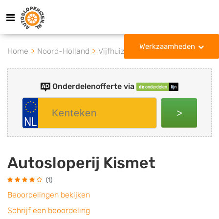
Werkzaamheden
Home
Noord-Holland
Vijfhuizen
Autosloperij Kismet
Onderdelenofferte via
>
Autosloperij Kismet
(1)
Beoordelingen bekijken
Schrijf een beoordeling