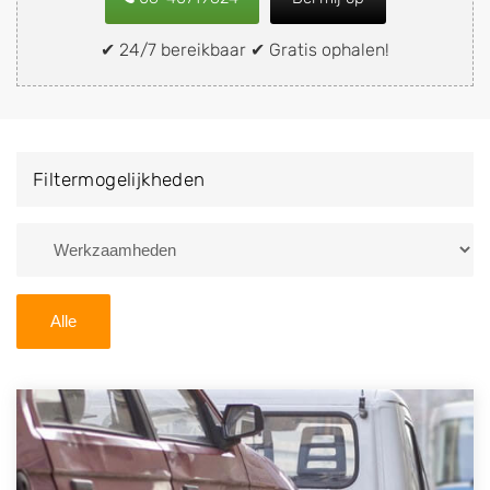
snel en eenvoudig verkopen aan een
demontagebedrijf in de buurt, deze zelf wegbrengen
✔ 24/7 bereikbaar ✔ Gratis ophalen!
naar de sloop of deze liever laten ophalen op een
locatie naar keuze? Kies dan voor een
autodemontagebedrijf of autosloperij in de omgeving
van Vredenheim en ontvang een vergoeding voor uw
Filtermogelijkheden
oude of kapotte auto.
Zoekt u liever naar een sloperij in een andere plaats of
regio? U vindt hier alle bedrijven in
Drenthe
. U kunt
ook
zoeken
naar een sloop met behulp van uw
Alle
postcode.
U kunt er ook voor kiezen om direct uw sloopauto te
verkopen en op te laten halen door de Sloopauto
Ophaaldienst van Autosloperijen.nl. Wij kunnen uw
auto gratis ophalen in Vredenheim
. Neem