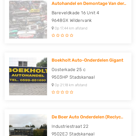
Autohandel en Demontage Van der..
Bareveldkade 16 Unit 4
9648GX
Wildervank
Op 17,44 km afstand
Boekholt Auto-Onderdelen Gigant
Oosterkade 25 c
9503HP
Stadskanaal
Op 21,18 km afstand
De Boer Auto Onderdelen (Reclyc..
Industriestraat 22
9502EJ
Stadskanaal