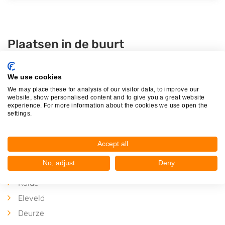
Plaatsen in de buurt
Grolloo
Marwijksoord
We use cookies
We may place these for analysis of our visitor data, to improve our
Nooitgedacht
website, show personalised content and to give you a great website
experience. For more information about the cookies we use open the
Amen
settings.
Papenvoort
Eldersloo
Accept all
Nijlande
No, adjust
Deny
Ekehaar
Rolde
Eleveld
Deurze