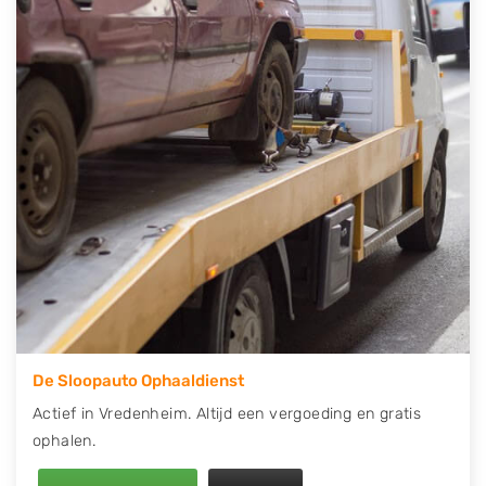
telefonisch contact op of maak een terugbelafspraak.
Wilt u direct een tweedehands auto onderdelen
offerte aanvragen? Dat kan via de Onderdelenlijn! Vul
uw kenteken in en druk op verzenden.
Wij kunnen u helpen met de inkoop van auto's van
eigenlijk alle merken, zoals Alfa Romeo, Audi, BMW,
Chevrolet, Citroën, Dacia, Fiat, Ford, Honda, Hyundai,
Kia, Mazda, Mercedes Benz, Mitsubishi, Nissan, Opel,
Peugeot, Porsche, Renault, Seat, Skoda, Suzuki, Tesla,
Toyota, Volkswagen en Volvo.
De Sloopauto Ophaaldienst
Actief in Vredenheim. Altijd een vergoeding en gratis
ophalen.