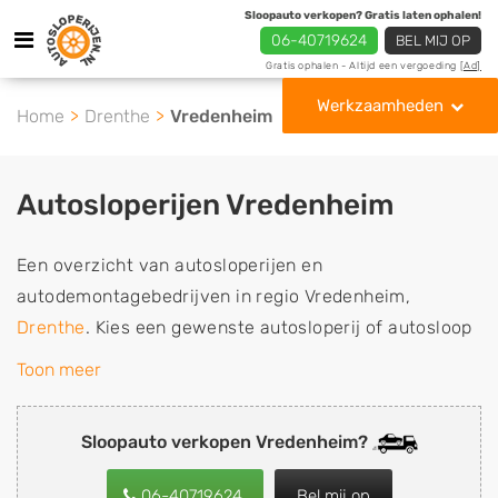
Sloopauto verkopen? Gratis laten ophalen!
06-40719624
BEL MIJ OP
Gratis ophalen - Altijd een vergoeding
[Ad]
Werkzaamheden
Home
Drenthe
Vredenheim
Autosloperijen Vredenheim
Een overzicht van autosloperijen en
autodemontagebedrijven in regio Vredenheim,
Drenthe
. Kies een gewenste autosloperij of autosloop
uit de lijst die gespecialiseerd is in de verkoop van
Toon meer
gebruikte, tweedehands en sloopauto onderdelen of in
de inkoop van sloopauto's, schadeauto's en
Sloopauto verkopen Vredenheim?
tweedehands auto's (ook zonder apk keuring). Wilt u
uw auto, camper, vrachtwagen, motor of brommobiel
06-40719624
Bel mij op