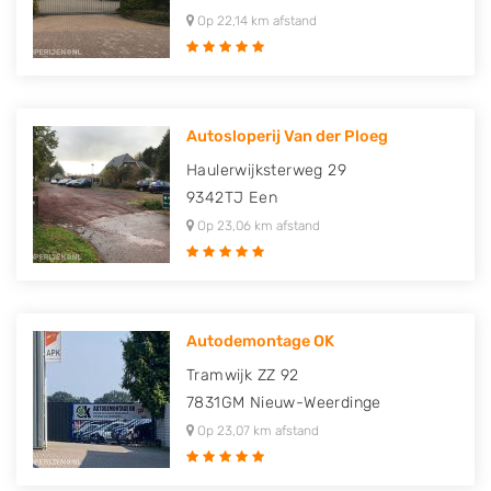
Op 22,14 km afstand
Autosloperij Van der Ploeg
Haulerwijksterweg 29
9342TJ
Een
Op 23,06 km afstand
Autodemontage OK
Tramwijk ZZ 92
7831GM
Nieuw-Weerdinge
Op 23,07 km afstand