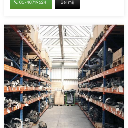
06-40719624
Bel mij