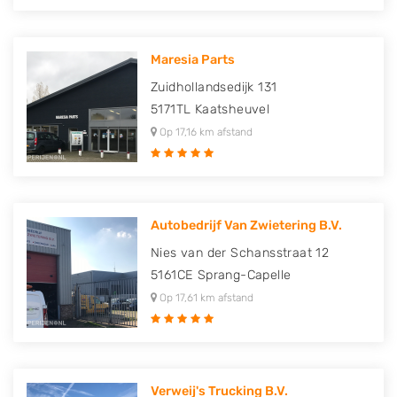
Maresia Parts
Zuidhollandsedijk 131
5171TL
Kaatsheuvel
Op 17,16 km afstand
Autobedrijf Van Zwietering B.V.
Nies van der Schansstraat 12
5161CE
Sprang-Capelle
Op 17,61 km afstand
Verweij's Trucking B.V.