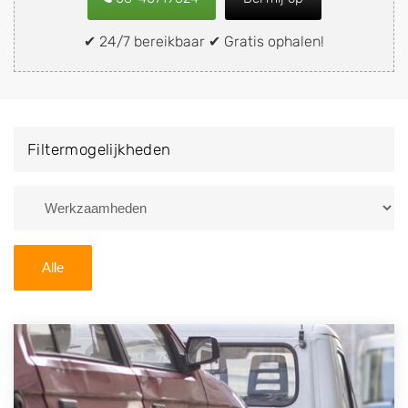
snel en eenvoudig verkopen aan een
demontagebedrijf in de buurt, deze zelf wegbrengen
✔ 24/7 bereikbaar ✔ Gratis ophalen!
naar de sloop of deze liever laten ophalen op een
locatie naar keuze? Kies dan voor een
autodemontagebedrijf of autosloperij in de omgeving
van Vuren en ontvang een vergoeding voor uw oude
Filtermogelijkheden
of kapotte auto.
Zoekt u liever naar een sloperij in een andere plaats of
regio? U vindt hier alle bedrijven in
Gelderland
. U kunt
ook
zoeken
naar een sloop met behulp van uw
Alle
postcode.
U kunt er ook voor kiezen om direct uw sloopauto te
verkopen en op te laten halen door de Sloopauto
Ophaaldienst van Autosloperijen.nl. Wij kunnen uw
auto gratis ophalen in Vuren
. Neem telefonisch