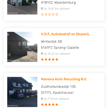
4181CC
Waardenburg
Op 13,87 km afstand
V.O.F. Autobedrijf en Sloperij..
Winterdijk 38
5161PJ
Sprang-Capelle
Op 15,22 km afstand
Maresia Auto Recycling B.V.
Zuidhollandsedijk 135
5171TL
Kaatsheuvel
Op 17,14 km afstand