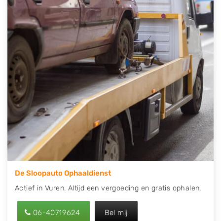
contact op of maak een terugbelafspraak. Wilt u
direct een tweedehands auto onderdelen offerte
aanvragen? Dat kan via de Onderdelenlijn! Vul uw
kenteken in en druk op verzenden.
Wij kunnen u helpen met de inkoop van auto's van
eigenlijk alle merken, zoals Alfa Romeo, Audi, BMW,
Chevrolet, Citroën, Dacia, Fiat, Ford, Honda, Hyundai,
Kia, Mazda, Mercedes Benz, Mitsubishi, Nissan, Opel,
Peugeot, Porsche, Renault, Seat, Skoda, Suzuki, Tesla,
Toyota, Volkswagen en Volvo.
De Sloopauto Ophaaldienst
Actief in Vuren. Altijd een vergoeding en gratis ophalen.
06-40719624
Bel mij