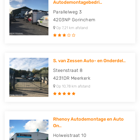
Autodemontagebedri..
Parallelweg 3
4203NP
Gorinchem
Op 7,21 km afstand
S. van Zessen Auto- en Onderdel..
Steenstraat 8
4231DR
Meerkerk
Op 10,78 km afstand
Rhenoy Autodemontage en Auto
On..
Holweistraat 10