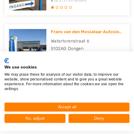
Op 21,27 km afstand
Frans van den Mosselaar Autoslo..
Watertorenstraat 6
5102AG
Dongen
Op 21,62 km afstand
We use cookies
We may place these for analysis of our visitor data, to improve our
website, show personalised content and to give you a great website
experience. For more information about the cookies we use open the
M. Leeman VOF
settings.
Esdoornlaan 80
4921DV
Made
Accept all
Op 23,31 km afstand
No, adjust
Deny