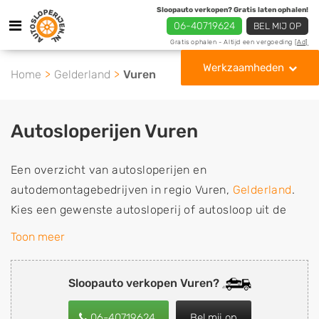
Sloopauto verkopen? Gratis laten ophalen!
06-40719624
BEL MIJ OP
Gratis ophalen - Altijd een vergoeding
[Ad]
Werkzaamheden
Home
Gelderland
Vuren
Autosloperijen Vuren
Een overzicht van autosloperijen en
autodemontagebedrijven in regio Vuren,
Gelderland
.
Kies een gewenste autosloperij of autosloop uit de
lijst die gespecialiseerd is in de verkoop van
Toon meer
gebruikte, tweedehands en sloopauto onderdelen of in
de inkoop van sloopauto's, schadeauto's en
Sloopauto verkopen Vuren?
tweedehands auto's (ook zonder apk keuring). Wilt u
uw auto, camper, vrachtwagen, motor of brommobiel
06-40719624
Bel mij op