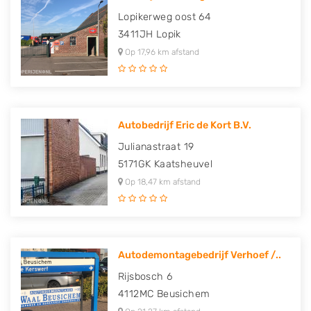
Lopikerweg oost 64
3411JH
Lopik
Op 17,96 km afstand
Autobedrijf Eric de Kort B.V.
Julianastraat 19
5171GK
Kaatsheuvel
Op 18,47 km afstand
Autodemontagebedrijf Verhoef /..
Rijsbosch 6
4112MC
Beusichem