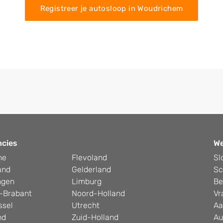
Registreer je autosloop in Woudrichem
ncies
W
he
Flevoland
Sl
and
Gelderland
Sc
ngen
Limburg
Be
-Brabant
Noord-Holland
Vr
ssel
Utrecht
Aa
nd
Zuid-Holland
Au