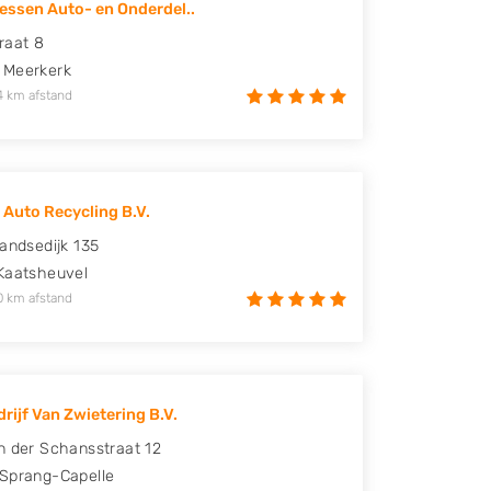
Zessen Auto- en Onderdel..
raat 8
Meerkerk
4 km afstand
 Auto Recycling B.V.
landsedijk 135
Kaatsheuvel
0 km afstand
rijf Van Zwietering B.V.
n der Schansstraat 12
Sprang-Capelle