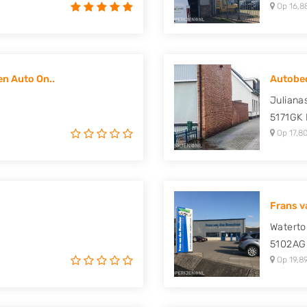
Op 16,8
n Auto On..
Autobedr
Juliana
5171GK
Op 17,80
Frans v
Waterto
5102AG
Op 19,8