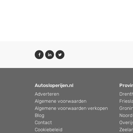
Autosloperijen.nl
Provi
Adverteren
Drent
Algemene voorwaarden
Friesl
Algemene voorwaarden verkopen
Groni
Blog
Noord
Contact
Overij
Cookiebeleid
Zeela