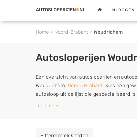
INLOGGEN
Home
Noord-Brabant
Woudrichem
Autosloperijen Woud
Een overzicht van autosloperijen en autod
Woudrichem,
Noord-Brabant
. Kies een gew
autosloop uit de lijst die gespecialiseerd i
tweedehands en sloopauto onderdelen of in
Toon meer
schadeauto's en tweedehands auto's (ook zo
auto, camper, vrachtwagen, motor of brom
verkopen aan een demontagebedrijf in de 
Filtermogelijkheden
naar de sloop of deze liever laten ophalen 