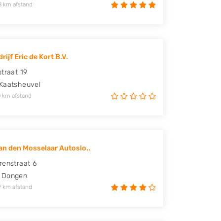
8 km afstand
ijf Eric de Kort B.V.
straat 19
Kaatsheuvel
 km afstand
an den Mosselaar Autoslo..
renstraat 6
Dongen
9 km afstand