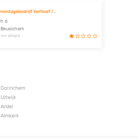
ontagebedrijf Verhoef /..
ch 6
Beusichem
2 km afstand
Gorinchem
Uitwijk
Andel
Almkerk