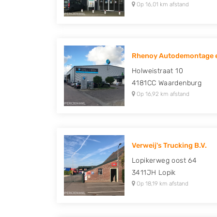
Op 16,01 km afstand
Rhenoy Autodemontage e
Holweistraat 10
4181CC
Waardenburg
Op 16,92 km afstand
Verweij's Trucking B.V.
Lopikerweg oost 64
3411JH
Lopik
Op 18,19 km afstand