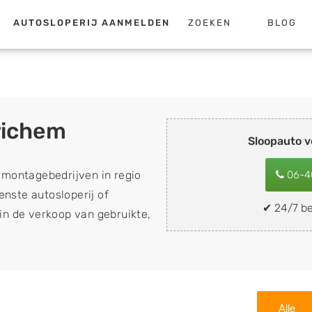
AUTOSLOPERIJ AANMELDEN
ZOEKEN
BLOG
richem
Sloopauto 
emontagebedrijven in regio
06-4
enste autosloperij of
✔ 24/7 be
s in de verkoop van gebruikte,
 de inkoop van sloopauto's,
nder apk keuring). Wilt u uw
mobiel snel en eenvoudig
buurt, deze zelf wegbrengen
Alle
op een locatie naar keuze?