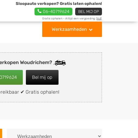
Sloopauto verkopen? Gratis laten ophalen!
06-40719624
BEL MIJ OP
Gratis ophalen - Altijd een vergoeding
[Ad]
Werkzaamheden
verkopen Woudrichem?
0719624
Bel mij op
reikbaar ✔ Gratis ophalen!