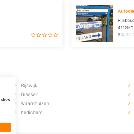
Autodem
Rijsbos
4112MC
Op 24,1
Rijswijk
Giessen
, show
Waardhuizen
e
Kedichem