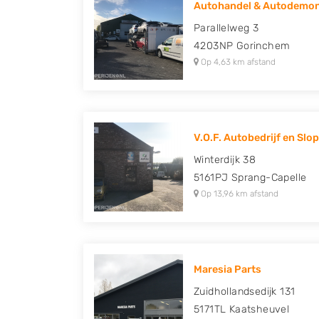
Autohandel & Autodemon
Honda, Hyundai, Kia, Mazda, Mercedes Benz,
Parallelweg 3
Peugeot, Porsche, Renault, Seat, Skoda, Suz
4203NP
Gorinchem
Volkswagen en Volvo.
Op 4,63 km afstand
V.O.F. Autobedrijf en Slope
Winterdijk 38
5161PJ
Sprang-Capelle
Op 13,96 km afstand
Maresia Parts
Zuidhollandsedijk 131
5171TL
Kaatsheuvel