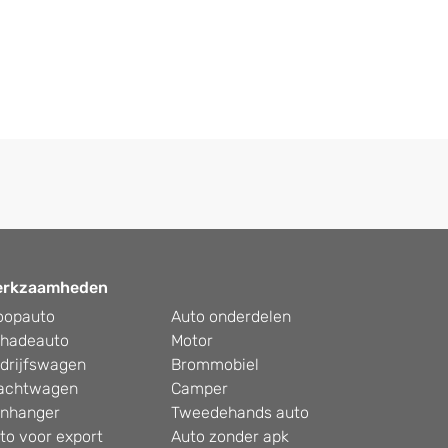
erkzaamheden
oopauto
Auto onderdelen
hadeauto
Motor
drijfswagen
Brommobiel
achtwagen
Camper
nhanger
Tweedehands auto
to voor export
Auto zonder apk