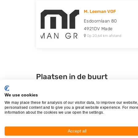
M. Leeman VOF
Esdoornlaan 80
4921DV
Made
Op 20,64 km afstand
Plaatsen in de buurt
Dalem
We use cookies
Vuren
We may place these for analysis of our visitor data, to improve our website
Sleeuwijk
personalised content and to give you a great website experience. For mor
information about the cookies we use open the settings.
Arkel
Accept all