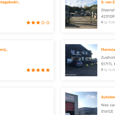
tagebedri..
S. van 
 Mitsubishi, Nissan, Opel,
Steenst
uki, Tesla, Toyota,
4231DR
Op 10,8
rij..
Maresia
Zuidhol
5171TL
Op 16,0
Autobed
Nies va
5161CE