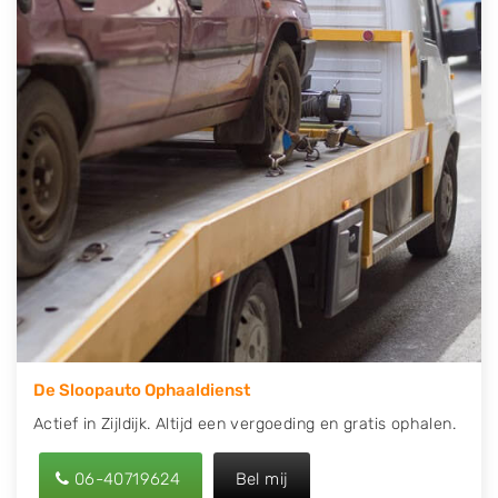
contact op of maak een terugbelafspraak. Wilt u
direct een tweedehands auto onderdelen offerte
aanvragen? Dat kan via de Onderdelenlijn! Vul uw
kenteken in en druk op verzenden.
Wij kunnen u helpen met de inkoop van auto's van
eigenlijk alle merken, zoals Alfa Romeo, Audi, BMW,
Chevrolet, Citroën, Dacia, Fiat, Ford, Honda, Hyundai,
Kia, Mazda, Mercedes Benz, Mitsubishi, Nissan, Opel,
Peugeot, Porsche, Renault, Seat, Skoda, Suzuki, Tesla,
Toyota, Volkswagen en Volvo.
De Sloopauto Ophaaldienst
Actief in Zijldijk. Altijd een vergoeding en gratis ophalen.
06-40719624
Bel mij