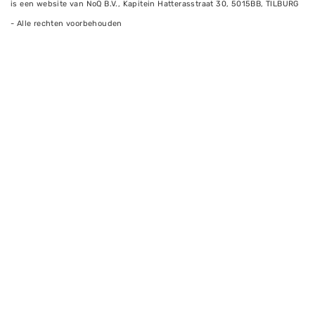
is een website van NoQ B.V., Kapitein Hatterasstraat 30, 5015BB, TILBURG
- Alle rechten voorbehouden