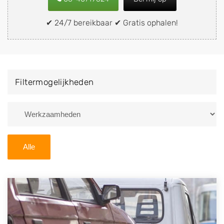
snel en eenvoudig verkopen aan een
demontagebedrijf in de buurt, deze zelf wegbrengen
✔ 24/7 bereikbaar ✔ Gratis ophalen!
naar de sloop of deze liever laten ophalen op een
locatie naar keuze? Kies dan voor een
autodemontagebedrijf of autosloperij in de omgeving
van Zijldijk en ontvang een vergoeding voor uw oude
Filtermogelijkheden
of kapotte auto.
Zoekt u liever naar een sloperij in een andere plaats of
regio? U vindt hier alle bedrijven in
Groningen
. U kunt
ook
zoeken
naar een sloop met behulp van uw
Alle
postcode.
U kunt er ook voor kiezen om direct uw sloopauto te
verkopen en op te laten halen door de Sloopauto
Ophaaldienst van Autosloperijen.nl. Wij kunnen uw
auto gratis ophalen in Zijldijk
. Neem telefonisch