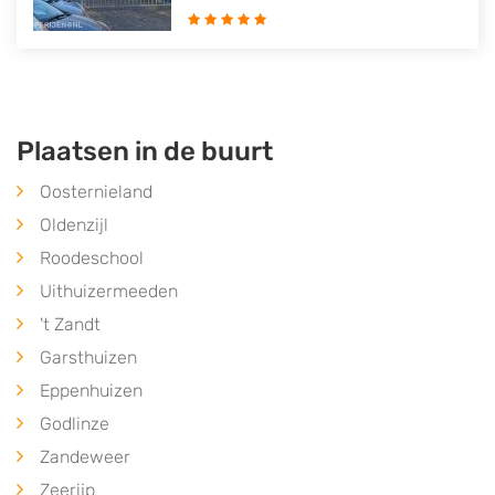
Plaatsen in de buurt
Oosternieland
Oldenzijl
Roodeschool
Uithuizermeeden
't Zandt
Garsthuizen
Eppenhuizen
Godlinze
Zandeweer
Zeerijp