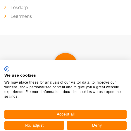
Losdorp
Leermens
We use cookies
We may place these for analysis of our visitor data, to improve our
Nieuw in Zijldijk
website, show personalised content and to give you a great website
experience. For more information about the cookies we use open the
settings.
Nog geen statistieken beschikbaar.
Accept all
No, adjust
Deny