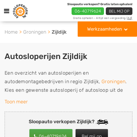
Sloopauto verkopen? Gratis laten ophalen!
06-40719624
BEL MIJ OP
Gratis ophalen - Altijd een vergoeding
[Ad]
Werkzaamheden
Home
Groningen
Zijldijk
Autosloperijen Zijldijk
Een overzicht van autosloperijen en
autodemontagebedrijven in regio Zijldijk,
Groningen
.
Kies een gewenste autosloperij of autosloop uit de
lijst die gespecialiseerd is in de verkoop van
Toon meer
gebruikte, tweedehands en sloopauto onderdelen of in
de inkoop van sloopauto's, schadeauto's en
Sloopauto verkopen Zijldijk?
tweedehands auto's (ook zonder apk keuring). Wilt u
uw auto, camper, vrachtwagen, motor of brommobiel
06-40719624
Bel mij op