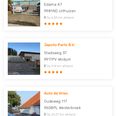
Edama 47
9981ND
Uithuizen
Op 4,83 km afstand
Japoto Parts B.V.
Stadsweg 37
9917PV
Wirdum
Op 9,14 km afstand
Auto de Vries
Oudeweg 117
9608PL
Westerbroek
Op 24,07 km afstand