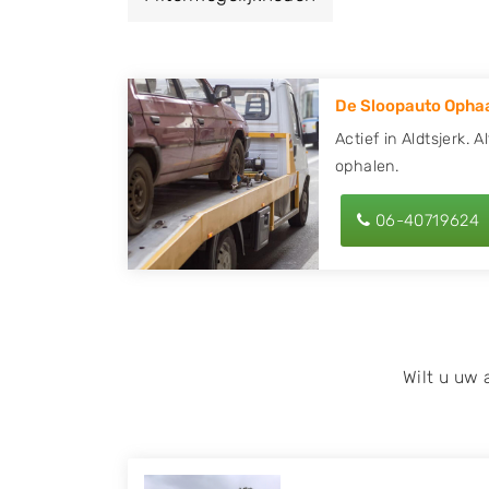
een autodemontagebedrijf of autosloperij 
en ontvang een vergoeding voor uw oude of
De Sloopauto Ophaa
Zoekt u liever naar een sloperij in een ande
hier alle bedrijven in
Friesland
. U kunt ook
Actief in Aldtsjerk. 
ophalen.
behulp van uw postcode.
U kunt er ook voor kiezen om direct uw slo
06-40719624
laten halen door de Sloopauto Ophaaldienst
kunnen uw
auto gratis ophalen in Aldtsje
op of maak een terugbelafspraak. Wilt u d
onderdelen offerte aanvragen? Dat kan via 
kenteken in en druk op verzenden.
Wilt u uw
Wij kunnen u helpen met de inkoop van auto'
zoals Alfa Romeo, Audi, BMW, Chevrolet, Cit
Honda, Hyundai, Kia, Mazda, Mercedes Benz,