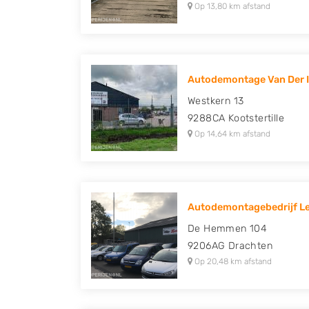
Op 13,80 km afstand
Autodemontage Van Der I
Westkern 13
9288CA
Kootstertille
Op 14,64 km afstand
Autodemontagebedrijf Le
De Hemmen 104
9206AG
Drachten
Op 20,48 km afstand