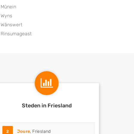
Mûnein
Wyns
Wânswert
Rinsumageast
Steden in Friesland
2
Joure
, Friesland