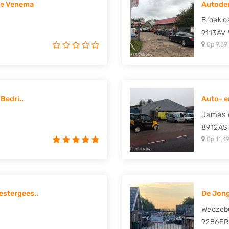
ge Venema
Autode
uki, Tesla, Toyota,
Broeklo
9113AV
Op 9,59
Bedri..
Auto- e
James W
8912AS
Op 11,49
stergees..
De Jon
Wedzeb
9286ER