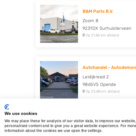
B&M Parts B.V.
Zoom 8
9231DX
Surhuisterveen
Op 21,86 km afstand
Autohandel - Autodemont
Leidijkreed 2
9865VS
Opende
Op 23,88 km afstand
We use cookies
We may place these for analysis of our visitor data, to improve our website
personalised content and to give you a great website experience. For mor
Plaatsen in de buurt
information about the cookies we use open the settings.