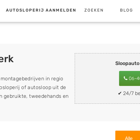
AUTOSLOPERIJ AANMELDEN
ZOEKEN
BLOG
erk
Sloopauto
emontagebedrijven in regio
06-4
sloperij of autosloop uit de
✔ 24/7 be
van gebruikte, tweedehands en
loopauto's, schadeauto's en
). Wilt u uw auto, camper,
n eenvoudig verkopen aan
lf wegbrengen naar de sloop
Alle
 naar keuze? Kies dan voor