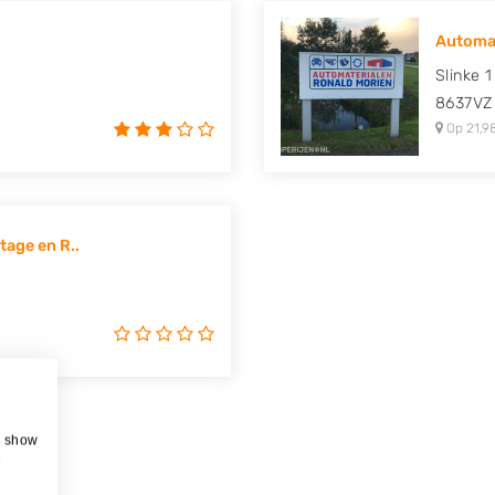
Automat
Slinke 1
8637VZ
Op 21,9
age en R..
, show
e