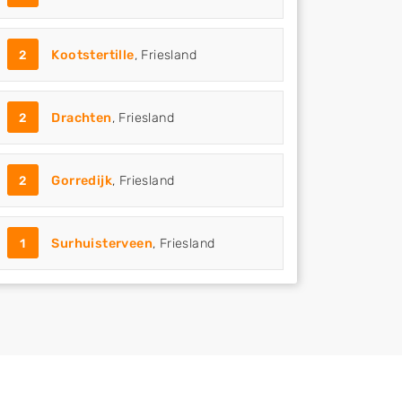
2
Kootstertille
, Friesland
2
Drachten
, Friesland
2
Gorredijk
, Friesland
1
Surhuisterveen
, Friesland