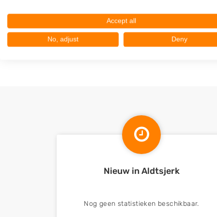
Oentsjerk
Accept all
Gytsjerk
Miedum
No, adjust
Deny
Jislum
Nieuw in Aldtsjerk
Nog geen statistieken beschikbaar.