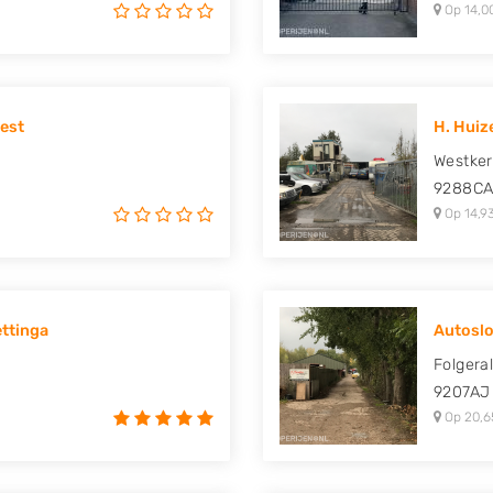
Op 14,0
est
H. Huiz
Westker
9288C
Op 14,9
ttinga
Autoslop
Folgera
9207AJ
Op 20,6