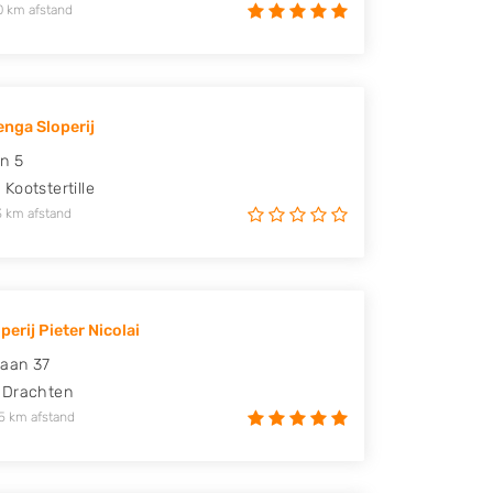
0 km afstand
enga Sloperij
n 5
A
Kootstertille
3 km afstand
erij Pieter Nicolai
laan 37
Drachten
5 km afstand