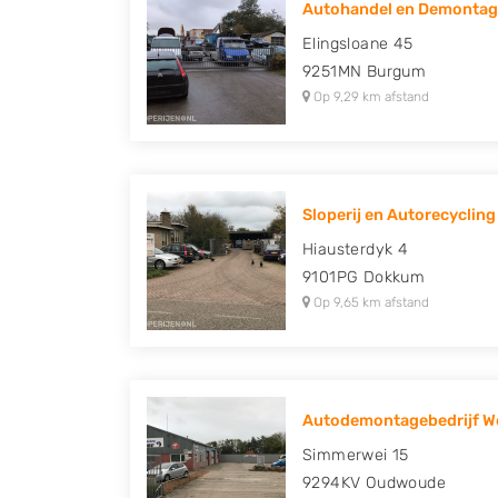
Autohandel en Demonta
Peugeot, Porsche, Renault, Seat, Skoda, Suz
Elingsloane 45
Volkswagen en Volvo.
9251MN
Burgum
Op 9,29 km afstand
Sloperij en Autorecycling 
Hiausterdyk 4
9101PG
Dokkum
Op 9,65 km afstand
Autodemontagebedrijf We
Simmerwei 15
9294KV
Oudwoude