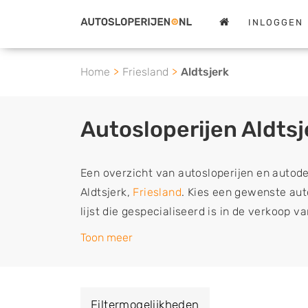
INLOGGEN
Home
Friesland
Aldtsjerk
Autosloperijen Aldtsj
Een overzicht van autosloperijen en autod
Aldtsjerk,
Friesland
. Kies een gewenste auto
lijst die gespecialiseerd is in de verkoop 
sloopauto onderdelen of in de inkoop van s
Toon meer
tweedehands auto's (ook zonder apk keuring
vrachtwagen, motor of brommobiel snel e
een demontagebedrijf in de buurt, deze ze
Filtermogelijkheden
of deze liever laten ophalen op een locatie