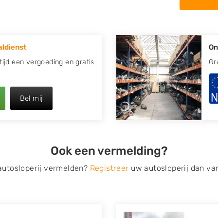
in de omgeving van Aldtsjerk
 kapotte auto.
ldienst
On
re plaats of regio? U vindt
zoeken
naar een sloop met
Altijd een vergoeding en gratis
Gr
opauto te verkopen en op te
Bel mij
 van Autosloperijen.nl. Wij
rk
. Neem telefonisch contact
irect een tweedehands auto
Ook een vermelding?
de Onderdelenlijn! Vul uw
 autosloperij vermelden?
Registreer
uw autosloperij dan va
s van eigenlijk alle merken,
roën, Dacia, Fiat, Ford,
 Mitsubishi, Nissan, Opel,