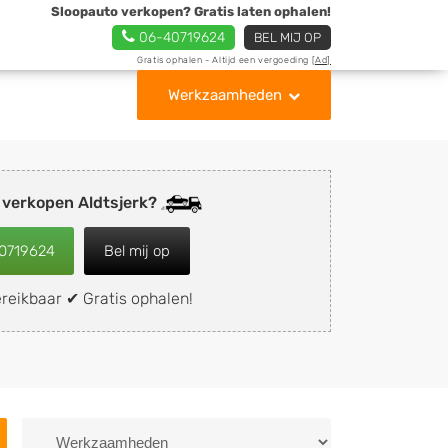
Sloopauto verkopen? Gratis laten ophalen!
06-40719624
BEL MIJ OP
Gratis ophalen - Altijd een vergoeding
[Ad]
Werkzaamheden
 verkopen Aldtsjerk?
0719624
Bel mij op
reikbaar ✔ Gratis ophalen!