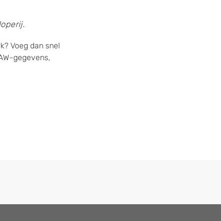
operij.
rk? Voeg dan snel
 NAW-gegevens,