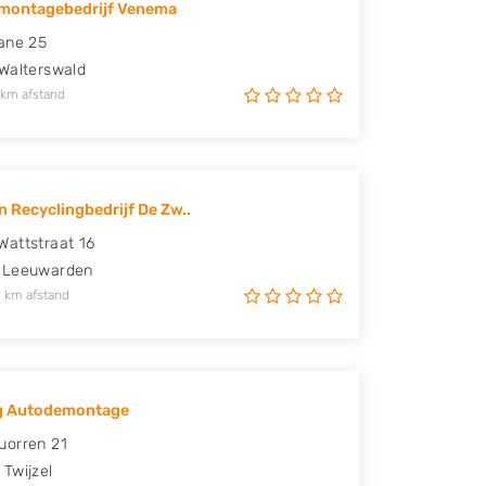
montagebedrijf Venema
ane 25
Walterswald
 km afstand
n Recyclingbedrijf De Zw..
attstraat 16
Leeuwarden
 km afstand
g Autodemontage
uorren 21
Twijzel