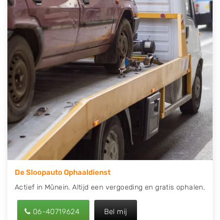
contact op of maak een terugbelafspraak. Wilt u
direct een tweedehands auto onderdelen offerte
aanvragen? Dat kan via de Onderdelenlijn! Vul uw
kenteken in en druk op verzenden.
Wij kunnen u helpen met de inkoop van auto's van
eigenlijk alle merken, zoals Alfa Romeo, Audi, BMW,
Chevrolet, Citroën, Dacia, Fiat, Ford, Honda, Hyundai,
Kia, Mazda, Mercedes Benz, Mitsubishi, Nissan, Opel,
Peugeot, Porsche, Renault, Seat, Skoda, Suzuki, Tesla,
Toyota, Volkswagen en Volvo.
De Sloopauto Ophaaldienst
Actief in Mûnein. Altijd een vergoeding en gratis ophalen.
06-40719624
Bel mij