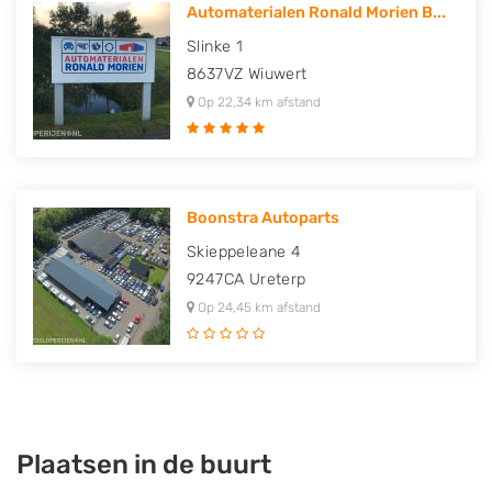
Automaterialen Ronald Morien B...
Slinke 1
8637VZ
Wiuwert
Op 22,34 km afstand
Boonstra Autoparts
Skieppeleane 4
9247CA
Ureterp
Op 24,45 km afstand
Plaatsen in de buurt