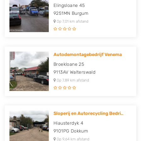
Elingsloane 45
9251MN
Burgum
Op 7,01 km afstand
Autodemontagebedrijf Venema
Broekloane 25
9113AV
Walterswald
Op 7,89 km afstand
Sloperij en Autorecycling Bedri..
Hiausterdyk 4
9101PG
Dokkum
Op 9,64 km afstand