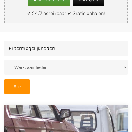
snel en eenvoudig verkopen aan een
demontagebedrijf in de buurt, deze zelf wegbrengen
✔ 24/7 bereikbaar ✔ Gratis ophalen!
naar de sloop of deze liever laten ophalen op een
locatie naar keuze? Kies dan voor een
autodemontagebedrijf of autosloperij in de omgeving
van Mûnein en ontvang een vergoeding voor uw oude
Filtermogelijkheden
of kapotte auto.
Zoekt u liever naar een sloperij in een andere plaats of
regio? U vindt hier alle bedrijven in
Friesland
. U kunt
ook
zoeken
naar een sloop met behulp van uw
Alle
postcode.
U kunt er ook voor kiezen om direct uw sloopauto te
verkopen en op te laten halen door de Sloopauto
Ophaaldienst van Autosloperijen.nl. Wij kunnen uw
auto gratis ophalen in Mûnein
. Neem telefonisch