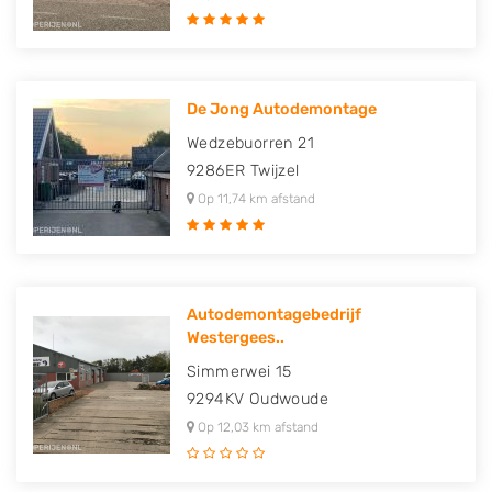
De Jong Autodemontage
Wedzebuorren 21
9286ER
Twijzel
Op 11,74 km afstand
Autodemontagebedrijf
Westergees..
Simmerwei 15
9294KV
Oudwoude
Op 12,03 km afstand