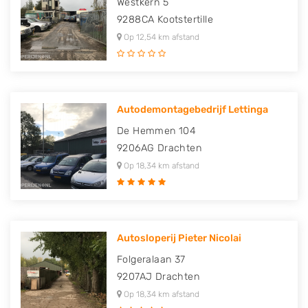
Westkern 5
9288CA
Kootstertille
Op 12,54 km afstand
Autodemontagebedrijf Lettinga
De Hemmen 104
9206AG
Drachten
Op 18,34 km afstand
Autosloperij Pieter Nicolai
Folgeralaan 37
9207AJ
Drachten
Op 18,34 km afstand