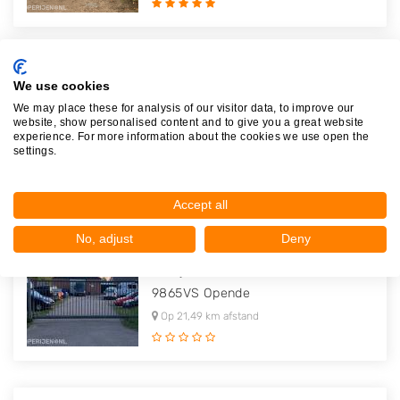
B&M Parts B.V.
We use cookies
Zoom 8
We may place these for analysis of our visitor data, to improve our
website, show personalised content and to give you a great website
9231DX
Surhuisterveen
experience. For more information about the cookies we use open the
Op 19,47 km afstand
settings.
Accept all
No, adjust
Deny
Autohandel - Autodemontage en R..
Leidijkreed 2
9865VS
Opende
Op 21,49 km afstand