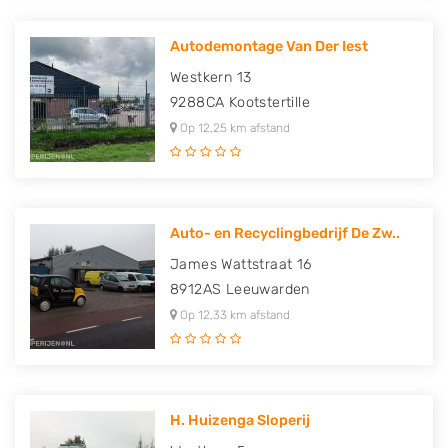
Autodemontage Van Der Iest
Westkern 13
9288CA
Kootstertille
Op 12,25 km afstand
Auto- en Recyclingbedrijf De Zw..
James Wattstraat 16
8912AS
Leeuwarden
Op 12,33 km afstand
H. Huizenga Sloperij