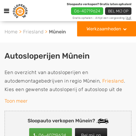
Sloopauto verkopen? Gratis laten ophalen!
06-40719624
BEL MIJ OP
Gratis ophalen - Altijd een vergoeding
[Ad]
Werkzaamheden
Home
Friesland
Mûnein
Autosloperijen Mûnein
Een overzicht van autosloperijen en
autodemontagebedrijven in regio Mûnein,
Friesland
.
Kies een gewenste autosloperij of autosloop uit de
lijst die gespecialiseerd is in de verkoop van
Toon meer
gebruikte, tweedehands en sloopauto onderdelen of in
de inkoop van sloopauto's, schadeauto's en
Sloopauto verkopen Mûnein?
tweedehands auto's (ook zonder apk keuring). Wilt u
uw auto, camper, vrachtwagen, motor of brommobiel
06-40719624
Bel mij op