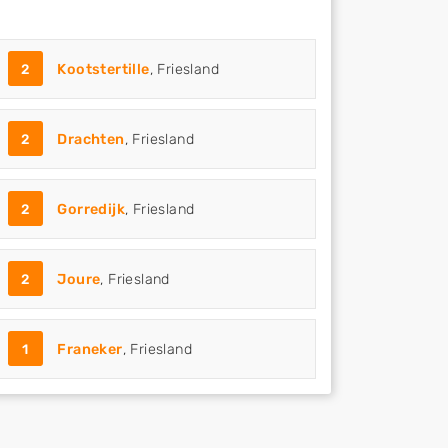
2
Kootstertille
, Friesland
2
Drachten
, Friesland
2
Gorredijk
, Friesland
2
Joure
, Friesland
1
Franeker
, Friesland