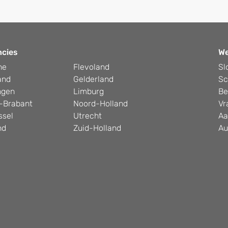
ncies
W
he
Flevoland
Sl
and
Gelderland
Sc
ngen
Limburg
Be
-Brabant
Noord-Holland
Vr
ssel
Utrecht
Aa
nd
Zuid-Holland
Au