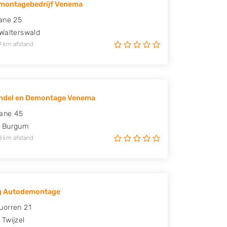
montagebedrijf Venema
ane 25
Walterswald
9 km afstand
ndel en Demontage Venema
oane 45
Burgum
8 km afstand
g Autodemontage
uorren 21
Twijzel