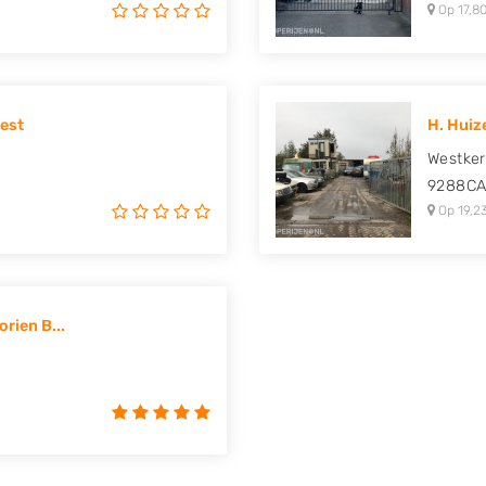
Op 17,80
est
H. Huiz
Westker
9288C
Op 19,2
rien B...