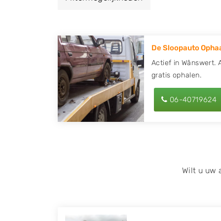
een autodemontagebedrijf of autosloperij
en ontvang een vergoeding voor uw oude of
De Sloopauto Ophaa
Zoekt u liever naar een sloperij in een ande
hier alle bedrijven in
Friesland
. U kunt ook
Actief in Wânswert. 
gratis ophalen.
behulp van uw postcode.
U kunt er ook voor kiezen om direct uw slo
06-40719624
laten halen door de Sloopauto Ophaaldienst
kunnen uw
auto gratis ophalen in Wânsw
contact op of maak een terugbelafspraak. W
tweedehands auto onderdelen offerte aanv
Onderdelenlijn! Vul uw kenteken in en druk
Wilt u uw
Wij kunnen u helpen met de inkoop van auto'
zoals Alfa Romeo, Audi, BMW, Chevrolet, Cit
Honda, Hyundai, Kia, Mazda, Mercedes Benz,