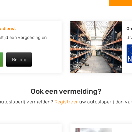
 in de omgeving van Wânswert
 kapotte auto.
ldienst
On
re plaats of regio? U vindt
zoeken
naar een sloop met
Altijd een vergoeding en
Gr
opauto te verkopen en op te
Bel mij
 van Autosloperijen.nl. Wij
ert
. Neem telefonisch
ilt u direct een
Ook een vermelding?
ragen? Dat kan via de
 op verzenden.
 autosloperij vermelden?
Registreer
uw autosloperij dan va
s van eigenlijk alle merken,
roën, Dacia, Fiat, Ford,
 Mitsubishi, Nissan, Opel,