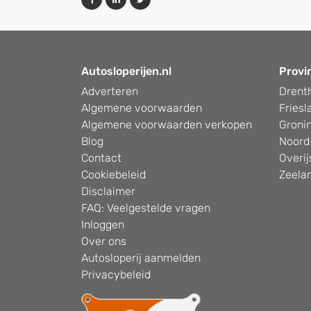
Autosloperijen.nl
Provi
Adverteren
Drent
Algemene voorwaarden
Friesl
Algemene voorwaarden verkopen
Groni
Blog
Noord
Contact
Overij
Cookiebeleid
Zeela
Disclaimer
FAQ: Veelgestelde vragen
Inloggen
Over ons
Autosloperij aanmelden
Privacybeleid