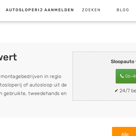
AUTOSLOPERIJ AANMELDEN
ZOEKEN
BLOG
wert
Sloopauto
emontagebedrijven in regio
06-4
osloperij of autosloop uit de
✔ 24/7 be
van gebruikte, tweedehands en
loopauto's, schadeauto's en
). Wilt u uw auto, camper,
n eenvoudig verkopen aan
lf wegbrengen naar de sloop
Alle
 naar keuze? Kies dan voor