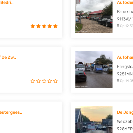
Bedri..
Autode
uki, Tesla, Toyota,
Broeklo
9113AV
Op 12,3
 De Zw..
Autoha
Elingsl
9251MN
Op 14,0
stergees..
De Jon
Wedzeb
9286ER