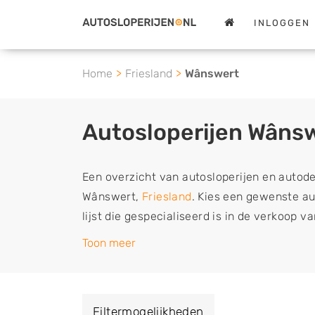
INLOGGEN
Home
Friesland
Wânswert
Autosloperijen Wâns
Een overzicht van autosloperijen en autod
Wânswert,
Friesland
. Kies een gewenste aut
lijst die gespecialiseerd is in de verkoop 
sloopauto onderdelen of in de inkoop van s
Toon meer
tweedehands auto's (ook zonder apk keuring
vrachtwagen, motor of brommobiel snel e
een demontagebedrijf in de buurt, deze ze
Filtermogelijkheden
of deze liever laten ophalen op een locatie