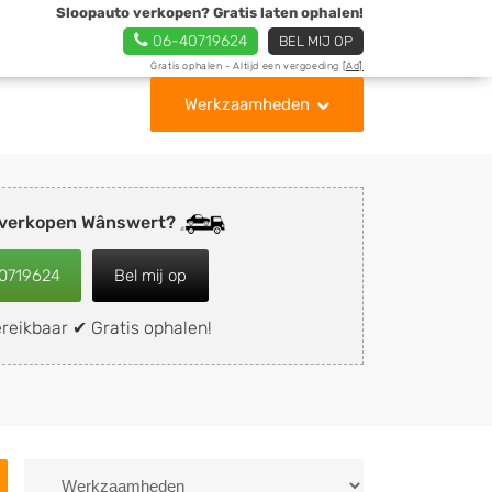
Sloopauto verkopen? Gratis laten ophalen!
06-40719624
BEL MIJ OP
Gratis ophalen - Altijd een vergoeding
[Ad]
Werkzaamheden
 verkopen Wânswert?
0719624
Bel mij op
reikbaar ✔ Gratis ophalen!