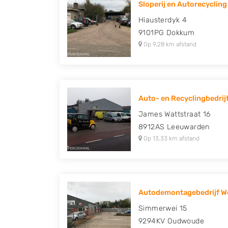
Sloperij en Autorecycling 
Peugeot, Porsche, Renault, Seat, Skoda, Suz
Hiausterdyk 4
Volkswagen en Volvo.
9101PG
Dokkum
Op 9,28 km afstand
Auto- en Recyclingbedrijf
James Wattstraat 16
8912AS
Leeuwarden
Op 13,33 km afstand
Autodemontagebedrijf We
Simmerwei 15
9294KV
Oudwoude