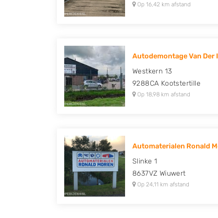
Op 16,42 km afstand
Autodemontage Van Der I
Westkern 13
9288CA
Kootstertille
Op 18,98 km afstand
Automaterialen Ronald Mo
Slinke 1
8637VZ
Wiuwert
Op 24,11 km afstand