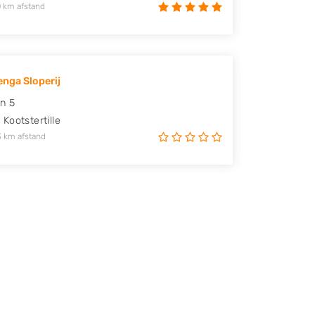
 km afstand
enga Sloperij
n 5
A
Kootstertille
3 km afstand