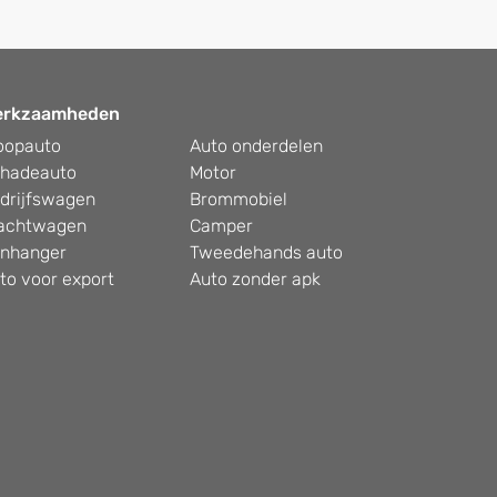
erkzaamheden
oopauto
Auto onderdelen
hadeauto
Motor
drijfswagen
Brommobiel
achtwagen
Camper
nhanger
Tweedehands auto
to voor export
Auto zonder apk