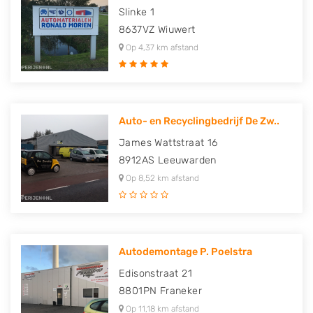
Slinke 1
8637VZ
Wiuwert
Op 4,37 km afstand
Auto- en Recyclingbedrijf De Zw..
James Wattstraat 16
8912AS
Leeuwarden
Op 8,52 km afstand
Autodemontage P. Poelstra
Edisonstraat 21
8801PN
Franeker
Op 11,18 km afstand