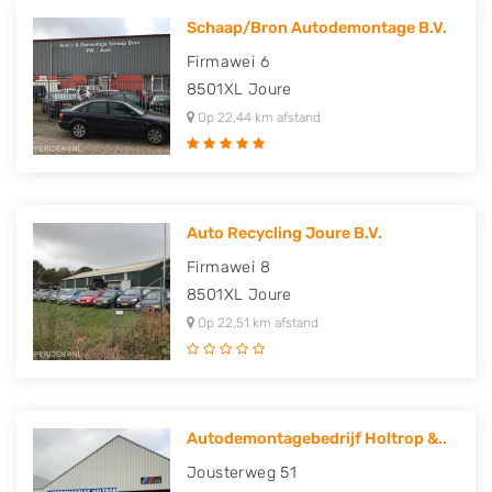
Schaap/Bron Autodemontage B.V.
Firmawei 6
8501XL
Joure
Op 22,44 km afstand
Auto Recycling Joure B.V.
Firmawei 8
8501XL
Joure
Op 22,51 km afstand
Autodemontagebedrijf Holtrop &..
Jousterweg 51