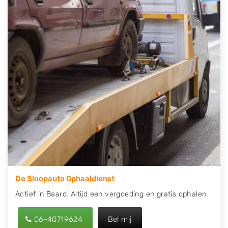
contact op of maak een terugbelafspraak. Wilt u
direct een tweedehands auto onderdelen offerte
aanvragen? Dat kan via de Onderdelenlijn! Vul uw
kenteken in en druk op verzenden.
Wij kunnen u helpen met de inkoop van auto's van
eigenlijk alle merken, zoals Alfa Romeo, Audi, BMW,
Chevrolet, Citroën, Dacia, Fiat, Ford, Honda, Hyundai,
Kia, Mazda, Mercedes Benz, Mitsubishi, Nissan, Opel,
Peugeot, Porsche, Renault, Seat, Skoda, Suzuki, Tesla,
Toyota, Volkswagen en Volvo.
De Sloopauto Ophaaldienst
Actief in Baard. Altijd een vergoeding en gratis ophalen.
06-40719624
Bel mij