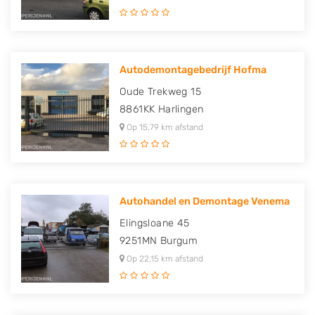
Autodemontagebedrijf Hofma
Oude Trekweg 15
8861KK
Harlingen
Op 15,79 km afstand
Autohandel en Demontage Venema
Elingsloane 45
9251MN
Burgum
Op 22,15 km afstand