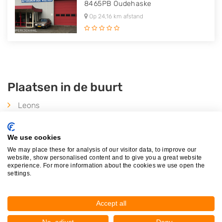
8465PB
Oudehaske
Op 24,16 km afstand
Plaatsen in de buurt
Leons
Easterlittens
Húns
We use cookies
Jorwert
We may place these for analysis of our visitor data, to improve our
website, show personalised content and to give you a great website
Britswert
experience. For more information about the cookies we use open the
settings.
Mantgum
Hilaard
Accept all
Wiuwert