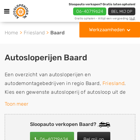
Sloopauto verkopen? Gratis laten ophalen!
06-40719624
BEL MIJ OP
Gratis ophalen - Altijd een vergoeding
[Ad]
Werkzaamheden
Home
Friesland
Baard
Autosloperijen Baard
Een overzicht van autosloperijen en
autodemontagebedrijven in regio Baard,
Friesland
.
Kies een gewenste autosloperij of autosloop uit de
lijst die gespecialiseerd is in de verkoop van
Toon meer
gebruikte, tweedehands en sloopauto onderdelen of in
de inkoop van sloopauto's, schadeauto's en
Sloopauto verkopen Baard?
tweedehands auto's (ook zonder apk keuring). Wilt u
uw auto, camper, vrachtwagen, motor of brommobiel
06-40719624
Bel mij op