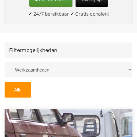
snel en eenvoudig verkopen aan een
demontagebedrijf in de buurt, deze zelf wegbrengen
✔ 24/7 bereikbaar ✔ Gratis ophalen!
naar de sloop of deze liever laten ophalen op een
locatie naar keuze? Kies dan voor een
autodemontagebedrijf of autosloperij in de omgeving
van Baard en ontvang een vergoeding voor uw oude
Filtermogelijkheden
of kapotte auto.
Zoekt u liever naar een sloperij in een andere plaats of
regio? U vindt hier alle bedrijven in
Friesland
. U kunt
ook
zoeken
naar een sloop met behulp van uw
Alle
postcode.
U kunt er ook voor kiezen om direct uw sloopauto te
verkopen en op te laten halen door de Sloopauto
Ophaaldienst van Autosloperijen.nl. Wij kunnen uw
auto gratis ophalen in Baard
. Neem telefonisch