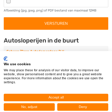
Afbeelding (jpg, jpeg, png) of PDF bestand van maximaal 12MB
Autosloperijen in de buurt
Schaap/Bron Autodemontage B.V.
Firmawei 6
8501XL Joure
We use cookies
Op 0,10 km afstand
We may place these for analysis of our visitor data, to improve our
website, show personalised content and to give you a great website
experience. For more information about the cookies we use open the
settings.
Autodemontagebedrijf Holtrop &..
Jousterweg 51
8465PB Oudehaske
Accept all
Op 2,45 km afstand
No, adjust
Deny