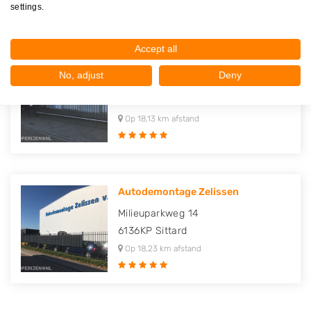
settings.
Accept all
Gebr. Florack
No, adjust
Deny
Milieuparkweg 9
6136KP
Sittard
Op 18,13 km afstand
Autodemontage Zelissen
Milieuparkweg 14
6136KP
Sittard
Op 18,23 km afstand