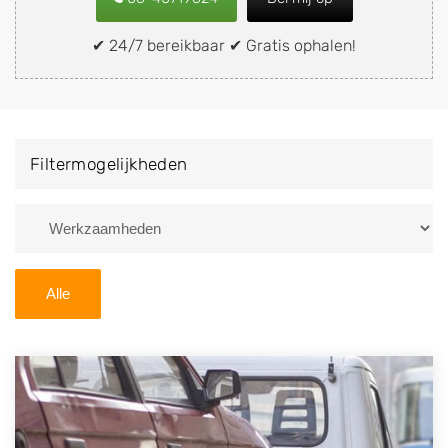
snel en eenvoudig verkopen aan een
demontagebedrijf in de buurt, deze zelf wegbrengen
✔ 24/7 bereikbaar ✔ Gratis ophalen!
naar de sloop of deze liever laten ophalen op een
locatie naar keuze? Kies dan voor een
autodemontagebedrijf of autosloperij in de omgeving
van Berg en Terblijt en ontvang een vergoeding voor
Filtermogelijkheden
uw oude of kapotte auto.
Zoekt u liever naar een sloperij in een andere plaats of
regio? U vindt hier alle bedrijven in
Limburg
. U kunt
ook
zoeken
naar een sloop met behulp van uw
Alle
postcode.
U kunt er ook voor kiezen om direct uw sloopauto te
verkopen en op te laten halen door de Sloopauto
Ophaaldienst van Autosloperijen.nl. Wij kunnen uw
auto gratis ophalen in Berg en Terblijt
. Neem