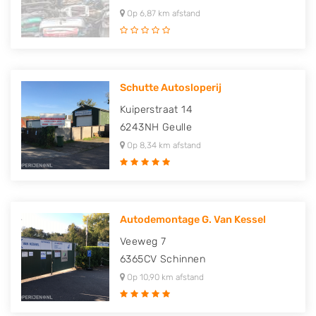
Op 6,87 km afstand
Schutte Autosloperij
Kuiperstraat 14
6243NH
Geulle
Op 8,34 km afstand
Autodemontage G. Van Kessel
Veeweg 7
6365CV
Schinnen
Op 10,90 km afstand