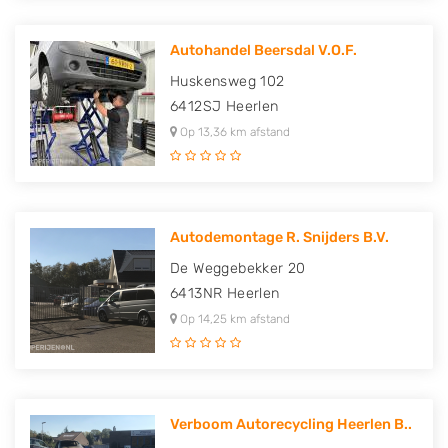
Autohandel Beersdal V.O.F.
Huskensweg 102
6412SJ
Heerlen
Op 13,36 km afstand
Autodemontage R. Snijders B.V.
De Weggebekker 20
6413NR
Heerlen
Op 14,25 km afstand
Verboom Autorecycling Heerlen B..