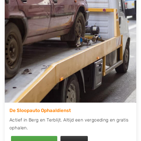
telefonisch contact op of maak een terugbelafspraak.
Wilt u direct een tweedehands auto onderdelen
offerte aanvragen? Dat kan via de Onderdelenlijn! Vul
uw kenteken in en druk op verzenden.
Wij kunnen u helpen met de inkoop van auto's van
eigenlijk alle merken, zoals Alfa Romeo, Audi, BMW,
Chevrolet, Citroën, Dacia, Fiat, Ford, Honda, Hyundai,
Kia, Mazda, Mercedes Benz, Mitsubishi, Nissan, Opel,
Peugeot, Porsche, Renault, Seat, Skoda, Suzuki, Tesla,
Toyota, Volkswagen en Volvo.
De Sloopauto Ophaaldienst
Actief in Berg en Terblijt. Altijd een vergoeding en gratis
ophalen.