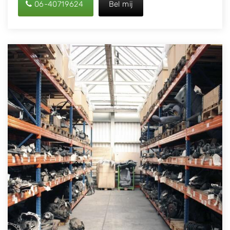
06-40719624
Bel mij