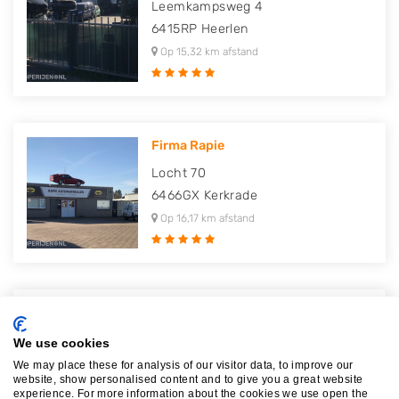
Leemkampsweg 4
6415RP
Heerlen
Op 15,32 km afstand
Firma Rapie
Locht 70
6466GX
Kerkrade
Op 16,17 km afstand
Joca Parts B.V.
Sportstraat 14
We use cookies
6466AW
Kerkrade
We may place these for analysis of our visitor data, to improve our
website, show personalised content and to give you a great website
Op 17,80 km afstand
experience. For more information about the cookies we use open the