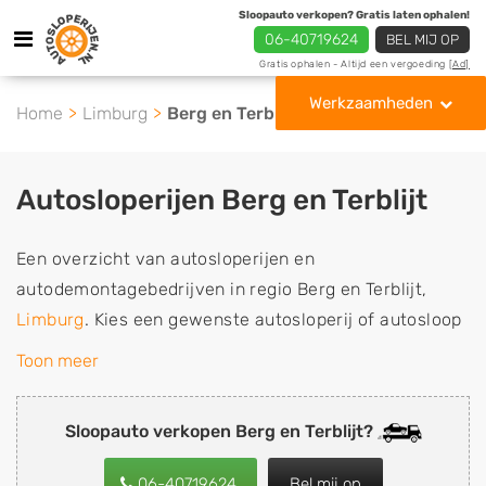
Sloopauto verkopen? Gratis laten ophalen!
06-40719624
BEL MIJ OP
Gratis ophalen - Altijd een vergoeding
[Ad]
Werkzaamheden
Home
Limburg
Berg en Terblijt
Autosloperijen Berg en Terblijt
Een overzicht van autosloperijen en
autodemontagebedrijven in regio Berg en Terblijt,
Limburg
. Kies een gewenste autosloperij of autosloop
uit de lijst die gespecialiseerd is in de verkoop van
Toon meer
gebruikte, tweedehands en sloopauto onderdelen of in
de inkoop van sloopauto's, schadeauto's en
Sloopauto verkopen Berg en Terblijt?
tweedehands auto's (ook zonder apk keuring). Wilt u
uw auto, camper, vrachtwagen, motor of brommobiel
06-40719624
Bel mij op