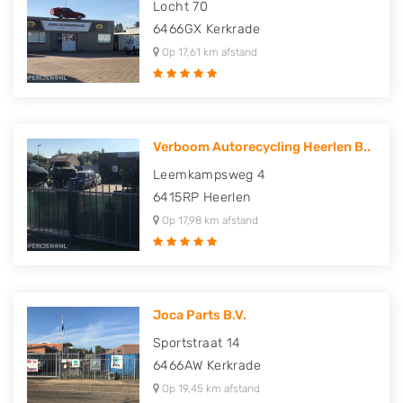
Locht 70
6466GX
Kerkrade
Op 17,61 km afstand
Verboom Autorecycling Heerlen B..
Leemkampsweg 4
6415RP
Heerlen
Op 17,98 km afstand
Joca Parts B.V.
Sportstraat 14
6466AW
Kerkrade
Op 19,45 km afstand