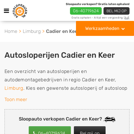
Sloopauto verkopen? Gratis laten ophalen!
06-40719624
BEL MIJ OP
Gratis ophalen - Altijd een vergoeding
[Ad]
Werkzaamheden
Home
Limburg
Cadier en Keer
Autosloperijen Cadier en Keer
Een overzicht van autosloperijen en
autodemontagebedrijven in regio Cadier en Keer,
Limburg
. Kies een gewenste autosloperij of autosloop
uit de lijst die gespecialiseerd is in de verkoop van
Toon meer
gebruikte, tweedehands en sloopauto onderdelen of in
de inkoop van sloopauto's, schadeauto's en
Sloopauto verkopen Cadier en Keer?
tweedehands auto's (ook zonder apk keuring). Wilt u
uw auto, camper, vrachtwagen, motor of brommobiel
06-40719624
Bel mij op