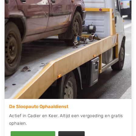
telefonisch contact op of maak een terugbelafspraak.
Wilt u direct een tweedehands auto onderdelen
offerte aanvragen? Dat kan via de Onderdelenlijn! Vul
uw kenteken in en druk op verzenden.
Wij kunnen u helpen met de inkoop van auto's van
eigenlijk alle merken, zoals Alfa Romeo, Audi, BMW,
Chevrolet, Citroën, Dacia, Fiat, Ford, Honda, Hyundai,
Kia, Mazda, Mercedes Benz, Mitsubishi, Nissan, Opel,
Peugeot, Porsche, Renault, Seat, Skoda, Suzuki, Tesla,
Toyota, Volkswagen en Volvo.
De Sloopauto Ophaaldienst
Actief in Cadier en Keer. Altijd een vergoeding en gratis
ophalen.