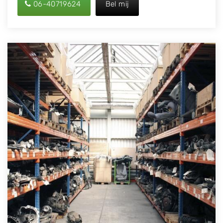
06-40719624
Bel mij