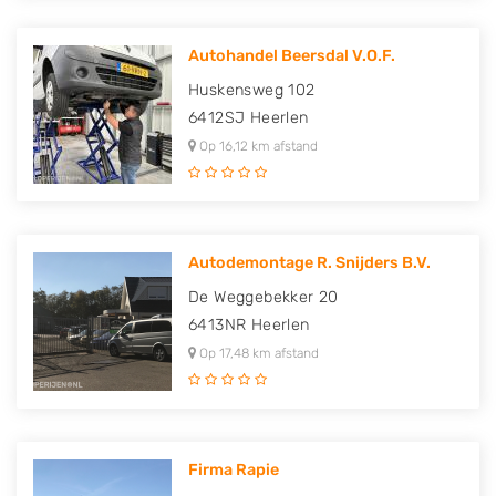
Autohandel Beersdal V.O.F.
Huskensweg 102
6412SJ
Heerlen
Op 16,12 km afstand
Autodemontage R. Snijders B.V.
De Weggebekker 20
6413NR
Heerlen
Op 17,48 km afstand
Firma Rapie