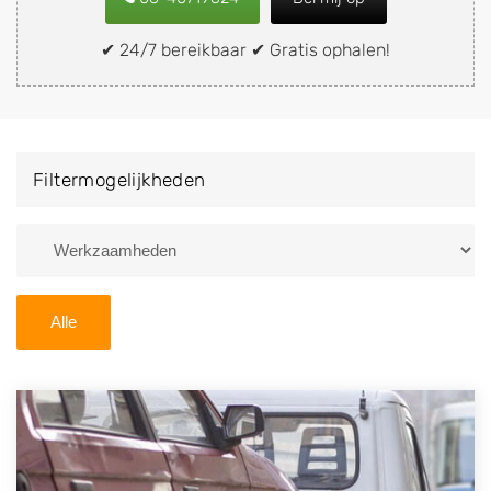
snel en eenvoudig verkopen aan een
demontagebedrijf in de buurt, deze zelf wegbrengen
✔ 24/7 bereikbaar ✔ Gratis ophalen!
naar de sloop of deze liever laten ophalen op een
locatie naar keuze? Kies dan voor een
autodemontagebedrijf of autosloperij in de omgeving
van Cadier en Keer en ontvang een vergoeding voor
Filtermogelijkheden
uw oude of kapotte auto.
Zoekt u liever naar een sloperij in een andere plaats of
regio? U vindt hier alle bedrijven in
Limburg
. U kunt
ook
zoeken
naar een sloop met behulp van uw
Alle
postcode.
U kunt er ook voor kiezen om direct uw sloopauto te
verkopen en op te laten halen door de Sloopauto
Ophaaldienst van Autosloperijen.nl. Wij kunnen uw
auto gratis ophalen in Cadier en Keer
. Neem