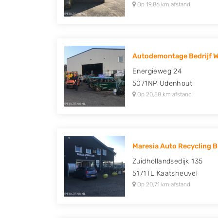
Op 19,86 km afstand
Autodemontage Bedrijf W.
Energieweg 24
5071NP
Udenhout
Op 20,58 km afstand
Maresia Auto Recycling B
Zuidhollandsedijk 135
5171TL
Kaatsheuvel
Op 20,71 km afstand