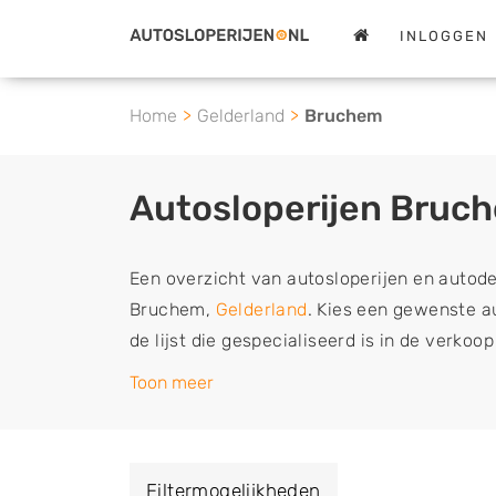
INLOGGEN
Home
Gelderland
Bruchem
Autosloperijen Bruc
Een overzicht van autosloperijen en autod
Bruchem,
Gelderland
. Kies een gewenste au
de lijst die gespecialiseerd is in de verko
en sloopauto onderdelen of in de inkoop va
Toon meer
en tweedehands auto's (ook zonder apk keur
vrachtwagen, motor of brommobiel snel e
een demontagebedrijf in de buurt, deze ze
Filtermogelijkheden
of deze liever laten ophalen op een locatie