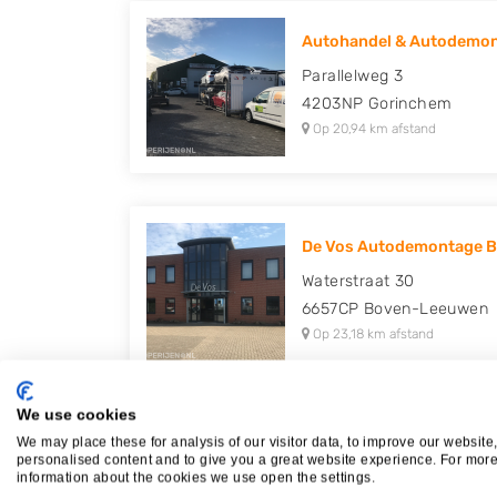
Autohandel & Autodemon
Parallelweg 3
4203NP
Gorinchem
Op 20,94 km afstand
De Vos Autodemontage 
Waterstraat 30
6657CP
Boven-Leeuwen
Op 23,18 km afstand
We use cookies
We may place these for analysis of our visitor data, to improve our website
J.G.A. van Lievenoogen B.
personalised content and to give you a great website experience. For mor
information about the cookies we use open the settings.
Heesterakker 4