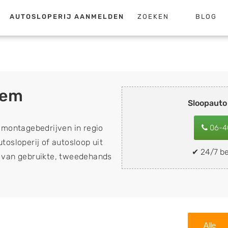
AUTOSLOPERIJ AANMELDEN
ZOEKEN
BLOG
hem
Sloopaut
emontagebedrijven in regio
06-4
tosloperij of autosloop uit
✔ 24/7 be
op van gebruikte, tweedehands
n sloopauto's, schadeauto's
ing). Wilt u uw auto, camper,
n eenvoudig verkopen aan
lf wegbrengen naar de sloop
Alle
 naar keuze? Kies dan voor