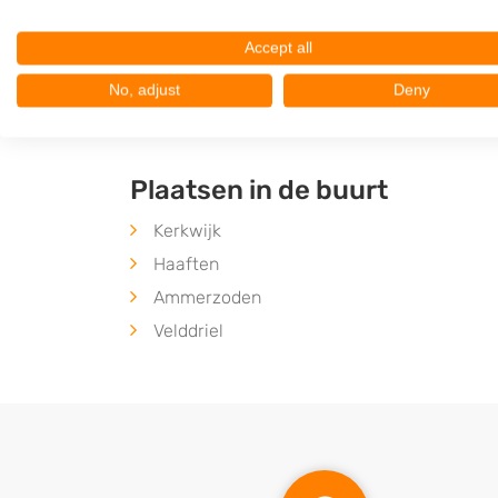
5281LV
Boxtel
Op 23,63 km afstand
Accept all
No, adjust
Deny
Plaatsen in de buurt
Kerkwijk
Haaften
Ammerzoden
Velddriel