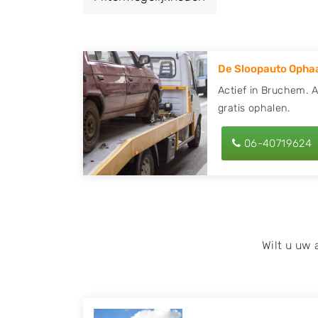
een autodemontagebedrijf of autosloperij
en ontvang een vergoeding voor uw oude of
De Sloopauto Ophaa
Zoekt u liever naar een sloperij in een ande
hier alle bedrijven in
Gelderland
. U kunt oo
Actief in Bruchem. A
gratis ophalen.
behulp van uw postcode.
U kunt er ook voor kiezen om direct uw slo
06-40719624
laten halen door de Sloopauto Ophaaldienst
kunnen uw
auto gratis ophalen in Bruch
op of maak een terugbelafspraak. Wilt u d
onderdelen offerte aanvragen? Dat kan via 
kenteken in en druk op verzenden.
Wilt u uw
Wij kunnen u helpen met de inkoop van auto'
zoals Alfa Romeo, Audi, BMW, Chevrolet, Cit
Honda, Hyundai, Kia, Mazda, Mercedes Benz,