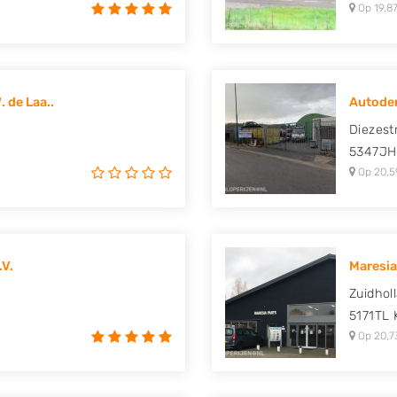
Op 19,87
 de Laa..
Autode
Diezest
5347JH
Op 20,5
.V.
Maresia
Zuidhol
5171TL
Op 20,7