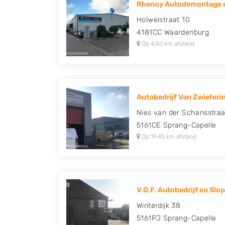
Rhenoy Autodemontage e
Peugeot, Porsche, Renault, Seat, Skoda, Suz
Holweistraat 10
Volkswagen en Volvo.
4181CC
Waardenburg
Op 4,50 km afstand
Autobedrijf Van Zwieterin
Nies van der Schansstraa
5161CE
Sprang-Capelle
Op 19,45 km afstand
V.O.F. Autobedrijf en Slope
Winterdijk 38
5161PJ
Sprang-Capelle