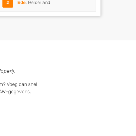
2
Ede
, Gelderland
operij.
em? Voeg dan snel
 NAW-gegevens,