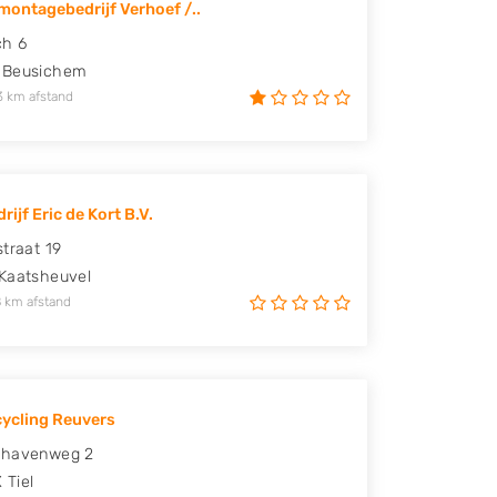
ontagebedrijf Verhoef /..
ch 6
Beusichem
3 km afstand
ijf Eric de Kort B.V.
straat 19
Kaatsheuvel
 km afstand
ycling Reuvers
rhavenweg 2
X
Tiel