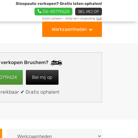
Sloopauto verkopen? Gratis laten ophalen!
06-40719624
BEL MIJ OP
Gratis ophalen - Altijd een vergoeding
[Ad]
Werkzaamheden
o verkopen Bruchem?
0719624
Bel mij op
reikbaar ✔ Gratis ophalen!