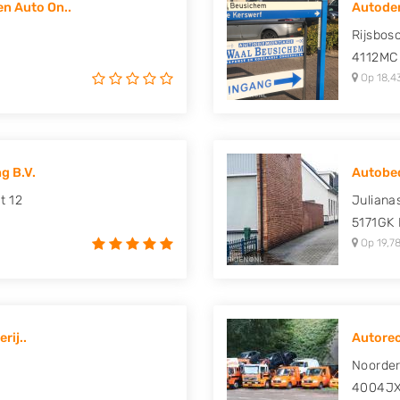
n Auto On..
Autodem
uki, Tesla, Toyota,
Rijsbos
4112MC
Op 18,4
g B.V.
Autobedr
t 12
Juliana
5171GK
Op 19,78
rij..
Autorec
Noorde
4004J