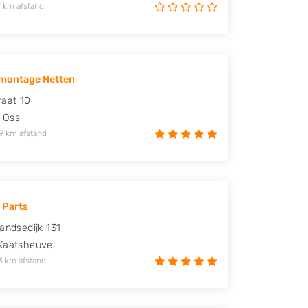
 km afstand
montage Netten
raat 10
Oss
9 km afstand
 Parts
landsedijk 131
Kaatsheuvel
3 km afstand