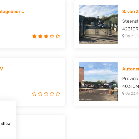
tagebedri..
S. van 
Steenst
4231DR
Op 22,2
BV
Autodem
Provinc
4031J
Op 23,4
, show
V.
e