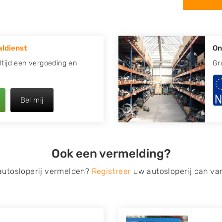
 in de omgeving van Bruchem
 kapotte auto.
ldienst
On
re plaats of regio? U vindt
k
zoeken
naar een sloop met
ltijd een vergoeding en
Gr
opauto te verkopen en op te
Bel mij
 van Autosloperijen.nl. Wij
em
. Neem telefonisch contact
irect een tweedehands auto
Ook een vermelding?
de Onderdelenlijn! Vul uw
 autosloperij vermelden?
Registreer
uw autosloperij dan va
s van eigenlijk alle merken,
roën, Dacia, Fiat, Ford,
 Mitsubishi, Nissan, Opel,