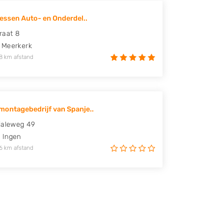
Zessen Auto- en Onderdel..
raat 8
Meerkerk
8 km afstand
ontagebedrijf van Spanje..
ialeweg 49
M
Ingen
6 km afstand