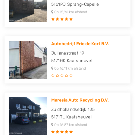
5161PJ
Sprang-Capelle
Op 15,96 km afstand
Autobedrijf Eric de Kort B.V.
Julianastraat 19
5171GK
Kaatsheuvel
Op 16,11 km afstand
Maresia Auto Recycling B.V.
Zuidhollandsedijk 135
5171TL
Kaatsheuvel
Op 16,87 km afstand