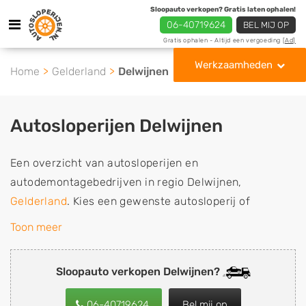
Sloopauto verkopen? Gratis laten ophalen!
06-40719624
BEL MIJ OP
Gratis ophalen - Altijd een vergoeding
[Ad]
Werkzaamheden
Home
Gelderland
Delwijnen
Autosloperijen Delwijnen
Een overzicht van autosloperijen en
autodemontagebedrijven in regio Delwijnen,
Gelderland
. Kies een gewenste autosloperij of
autosloop uit de lijst die gespecialiseerd is in de
Toon meer
verkoop van gebruikte, tweedehands en sloopauto
onderdelen of in de inkoop van sloopauto's,
Sloopauto verkopen Delwijnen?
schadeauto's en tweedehands auto's (ook zonder apk
keuring). Wilt u uw auto, camper, vrachtwagen, motor
06-40719624
Bel mij op