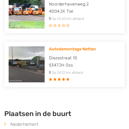
Noorderhavenweg 2
4004JX
Tiel
Op 23,60 km afstand
Autodemontage Netten
Diezestraat 10
5347JH
Oss
Op 24,12 km afstand
Plaatsen in de buurt
Nederhemert