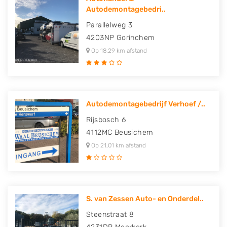
Autodemontagebedri..
Parallelweg 3
4203NP
Gorinchem
Op 18,29 km afstand
Autodemontagebedrijf Verhoef /..
Rijsbosch 6
4112MC
Beusichem
Op 21,01 km afstand
S. van Zessen Auto- en Onderdel..
Steenstraat 8