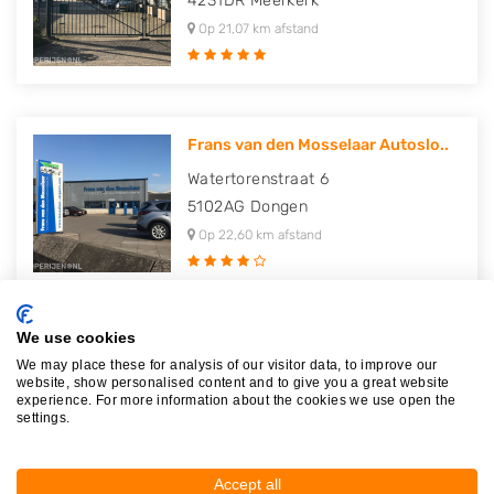
4231DR
Meerkerk
Op 21,07 km afstand
Frans van den Mosselaar Autoslo..
Watertorenstraat 6
5102AG
Dongen
Op 22,60 km afstand
We use cookies
J.G.A. van Lievenoogen B.V.
We may place these for analysis of our visitor data, to improve our
website, show personalised content and to give you a great website
Heesterakker 4
experience. For more information about the cookies we use open the
5281LV
Boxtel
settings.
Op 22,91 km afstand
Accept all