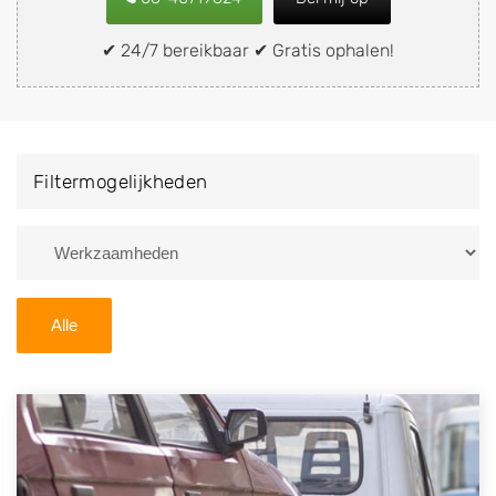
of brommobiel snel en eenvoudig verkopen aan een
demontagebedrijf in de buurt, deze zelf wegbrengen
✔ 24/7 bereikbaar ✔ Gratis ophalen!
naar de sloop of deze liever laten ophalen op een
locatie naar keuze? Kies dan voor een
autodemontagebedrijf of autosloperij in de omgeving
van Delwijnen en ontvang een vergoeding voor uw
Filtermogelijkheden
oude of kapotte auto.
Zoekt u liever naar een sloperij in een andere plaats of
regio? U vindt hier alle bedrijven in
Gelderland
. U kunt
ook
zoeken
naar een sloop met behulp van uw
Alle
postcode.
U kunt er ook voor kiezen om direct uw sloopauto te
verkopen en op te laten halen door de Sloopauto
Ophaaldienst van Autosloperijen.nl. Wij kunnen uw
auto gratis ophalen in Delwijnen
. Neem telefonisch