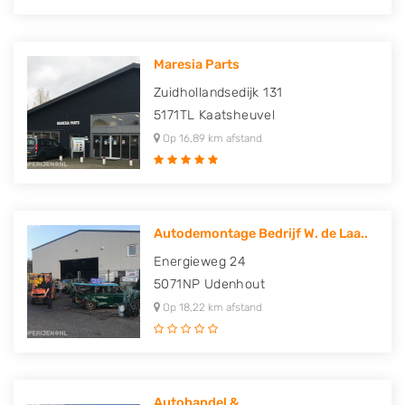
Maresia Parts
Zuidhollandsedijk 131
5171TL
Kaatsheuvel
Op 16,89 km afstand
Autodemontage Bedrijf W. de Laa..
Energieweg 24
5071NP
Udenhout
Op 18,22 km afstand
Autohandel &