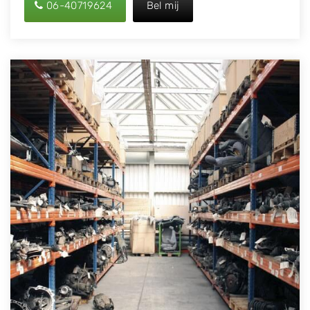
06-40719624
Bel mij