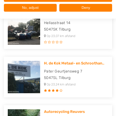
No, adjust
Deny
Autosloperij Damen
Hellasstraat 14
5047SK
Tilburg
Op 23,07 km afstand
H. de Kok Metaal- en Schroothan..
Pater Geurtjensweg 7
5047SL
Tilburg
Op 23,24 km afstand
Autorecycling Reuvers