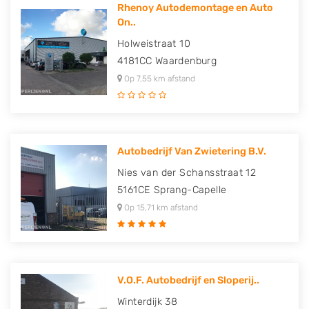
Rhenoy Autodemontage en Auto
On..
Holweistraat 10
4181CC
Waardenburg
Op 7,55 km afstand
Autobedrijf Van Zwietering B.V.
Nies van der Schansstraat 12
5161CE
Sprang-Capelle
Op 15,71 km afstand
V.O.F. Autobedrijf en Sloperij..
Winterdijk 38