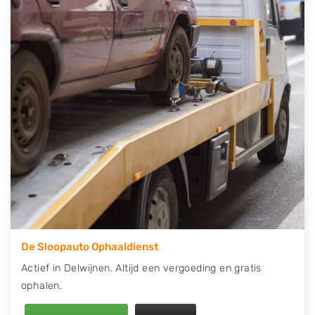
contact op of maak een terugbelafspraak. Wilt u
direct een tweedehands auto onderdelen offerte
aanvragen? Dat kan via de Onderdelenlijn! Vul uw
kenteken in en druk op verzenden.
Wij kunnen u helpen met de inkoop van auto's van
eigenlijk alle merken, zoals Alfa Romeo, Audi, BMW,
Chevrolet, Citroën, Dacia, Fiat, Ford, Honda, Hyundai,
Kia, Mazda, Mercedes Benz, Mitsubishi, Nissan, Opel,
Peugeot, Porsche, Renault, Seat, Skoda, Suzuki, Tesla,
Toyota, Volkswagen en Volvo.
De Sloopauto Ophaaldienst
Actief in Delwijnen. Altijd een vergoeding en gratis
ophalen.