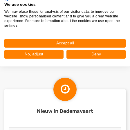
We use cookies
Schuinesloot
We may place these for analysis of our visitor data, to improve our
Kerkenveld
website, show personalised content and to give you a great website
experience. For more information about the cookies we use open the
Arriën
settings.
Heemserveen
Zuidwolde
Accept all
No, adjust
Deny
Nieuw in Dedemsvaart