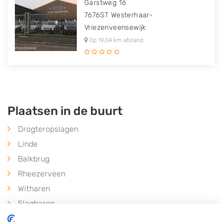
Garstweg 16
7676ST
Westerhaar-
Vriezenveensewijk
Op 19,04 km afstand
Plaatsen in de buurt
Drogteropslagen
Linde
Balkbrug
Rheezerveen
Witharen
Slagharen
Lutten