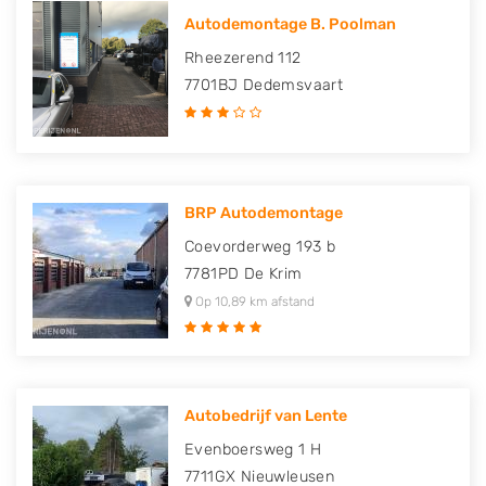
Autodemontage B. Poolman
Rheezerend 112
7701BJ
Dedemsvaart
BRP Autodemontage
Coevorderweg 193 b
7781PD
De Krim
Op 10,89 km afstand
Autobedrijf van Lente
Evenboersweg 1 H
7711GX
Nieuwleusen