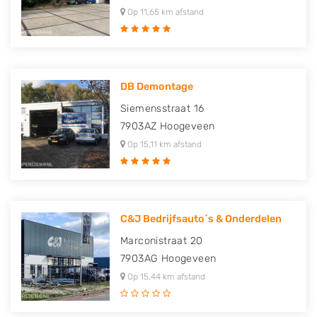
Op 11,65 km afstand
DB Demontage
Siemensstraat 16
7903AZ
Hoogeveen
Op 15,11 km afstand
C&J Bedrijfsauto´s & Onderdelen
Marconistraat 20
7903AG
Hoogeveen
Op 15,44 km afstand