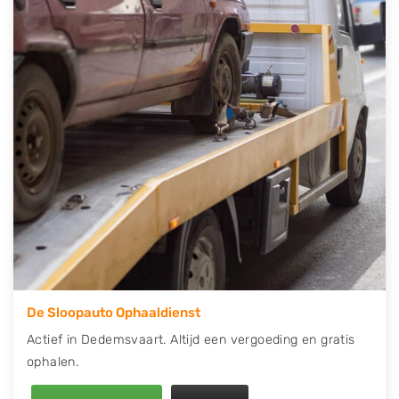
telefonisch contact op of maak een terugbelafspraak.
Wilt u direct een tweedehands auto onderdelen
offerte aanvragen? Dat kan via de Onderdelenlijn! Vul
uw kenteken in en druk op verzenden.
Wij kunnen u helpen met de inkoop van auto's van
eigenlijk alle merken, zoals Alfa Romeo, Audi, BMW,
Chevrolet, Citroën, Dacia, Fiat, Ford, Honda, Hyundai,
Kia, Mazda, Mercedes Benz, Mitsubishi, Nissan, Opel,
Peugeot, Porsche, Renault, Seat, Skoda, Suzuki, Tesla,
Toyota, Volkswagen en Volvo.
De Sloopauto Ophaaldienst
Actief in Dedemsvaart. Altijd een vergoeding en gratis
ophalen.