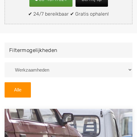
of brommobiel snel en eenvoudig verkopen aan een
demontagebedrijf in de buurt, deze zelf wegbrengen
✔ 24/7 bereikbaar ✔ Gratis ophalen!
naar de sloop of deze liever laten ophalen op een
locatie naar keuze? Kies dan voor een
autodemontagebedrijf of autosloperij in de omgeving
van Dedemsvaart en ontvang een vergoeding voor uw
Filtermogelijkheden
oude of kapotte auto.
Zoekt u liever naar een sloperij in een andere plaats of
regio? U vindt hier alle bedrijven in
Overijssel
. U kunt
ook
zoeken
naar een sloop met behulp van uw
Alle
postcode.
U kunt er ook voor kiezen om direct uw sloopauto te
verkopen en op te laten halen door de Sloopauto
Ophaaldienst van Autosloperijen.nl. Wij kunnen uw
auto gratis ophalen in Dedemsvaart
. Neem