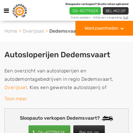
Sloopauto verkopen? Gratis laten ophalen!
06-40719624
BEL MIJ OP
Gratis ophalen - Altijd een vergoeding
[Ad]
Werkzaamheden
Home
Overijssel
Dedemsvaart
Autosloperijen Dedemsvaart
Een overzicht van autosloperijen en
autodemontagebedrijven in regio Dedemsvaart,
Overijssel
. Kies een gewenste autosloperij of
autosloop uit de lijst die gespecialiseerd is in de
Toon meer
verkoop van gebruikte, tweedehands en sloopauto
onderdelen of in de inkoop van sloopauto's,
Sloopauto verkopen Dedemsvaart?
schadeauto's en tweedehands auto's (ook zonder apk
keuring). Wilt u uw auto, camper, vrachtwagen, motor
06-40719624
Bel mij op