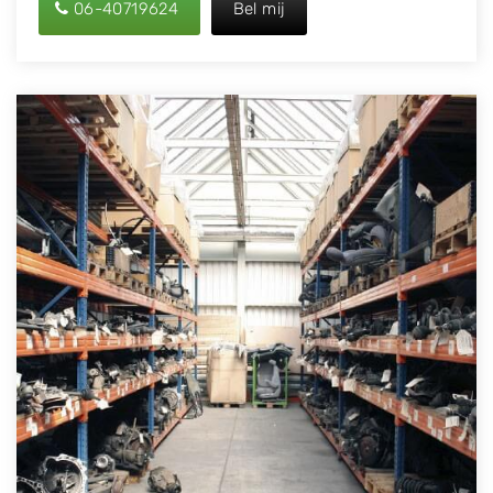
06-40719624
Bel mij