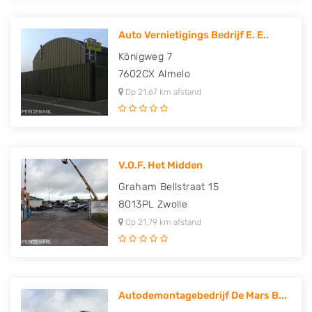
Auto Vernietigings Bedrijf E. E..
Königweg 7
7602CX
Almelo
Op 21,67 km afstand
V.O.F. Het Midden
Graham Bellstraat 15
8013PL
Zwolle
Op 21,79 km afstand
Autodemontagebedrijf De Mars B...