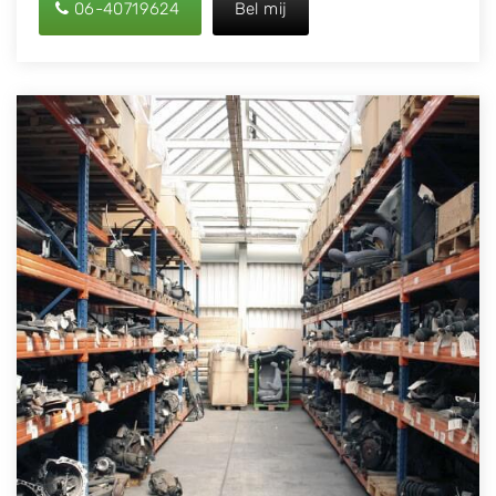
06-40719624
Bel mij