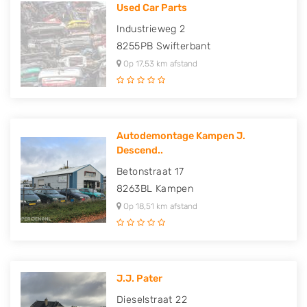
Used Car Parts
Industrieweg 2
8255PB
Swifterbant
Op 17,53 km afstand
Autodemontage Kampen J.
Descend..
Betonstraat 17
8263BL
Kampen
Op 18,51 km afstand
J.J. Pater
Dieselstraat 22