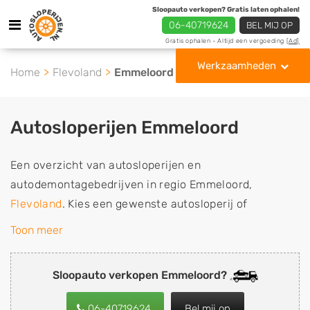
Sloopauto verkopen? Gratis laten ophalen!
06-40719624
BEL MIJ OP
Gratis ophalen - Altijd een vergoeding
[Ad]
Werkzaamheden
Home
Flevoland
Emmeloord
Autosloperijen Emmeloord
Een overzicht van autosloperijen en
autodemontagebedrijven in regio Emmeloord,
Flevoland
. Kies een gewenste autosloperij of
autosloop uit de lijst die gespecialiseerd is in de
Toon meer
verkoop van gebruikte, tweedehands en sloopauto
onderdelen of in de inkoop van sloopauto's,
Sloopauto verkopen Emmeloord?
schadeauto's en tweedehands auto's (ook zonder apk
keuring). Wilt u uw auto, camper, vrachtwagen, motor
06-40719624
Bel mij op