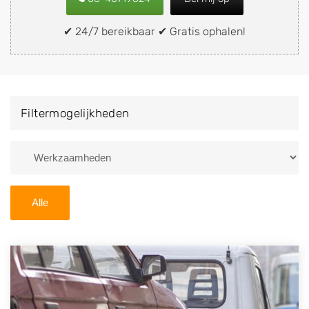
of brommobiel snel en eenvoudig verkopen aan een
demontagebedrijf in de buurt, deze zelf wegbrengen
✔ 24/7 bereikbaar ✔ Gratis ophalen!
naar de sloop of deze liever laten ophalen op een
locatie naar keuze? Kies dan voor een
autodemontagebedrijf of autosloperij in de omgeving
van Emmeloord en ontvang een vergoeding voor uw
Filtermogelijkheden
oude of kapotte auto.
Zoekt u liever naar een sloperij in een andere plaats of
regio? U vindt hier alle bedrijven in
Flevoland
. U kunt
ook
zoeken
naar een sloop met behulp van uw
Alle
postcode.
U kunt er ook voor kiezen om direct uw sloopauto te
verkopen en op te laten halen door de Sloopauto
Ophaaldienst van Autosloperijen.nl. Wij kunnen uw
auto gratis ophalen in Emmeloord
. Neem telefonisch