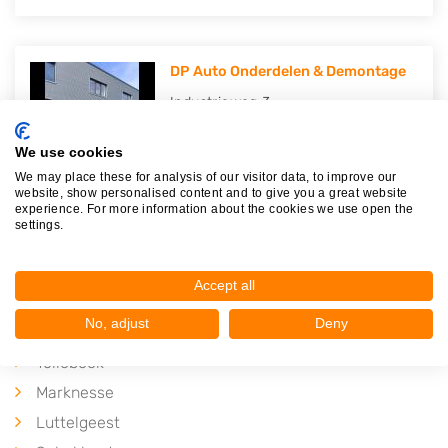
DP Auto Onderdelen & Demontage
Industrieweg 3
8471AD
Wolvega
We use cookies
Op 24,85 km afstand
We may place these for analysis of our visitor data, to improve our
website, show personalised content and to give you a great website
experience. For more information about the cookies we use open the
settings.
Accept all
Plaatsen in de buurt
No, adjust
Deny
Bant
Tollebeek
Marknesse
Luttelgeest