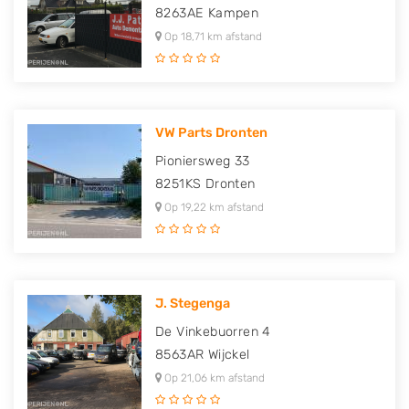
8263AE
Kampen
Op 18,71 km afstand
VW Parts Dronten
Pioniersweg 33
8251KS
Dronten
Op 19,22 km afstand
J. Stegenga
De Vinkebuorren 4
8563AR
Wijckel
Op 21,06 km afstand