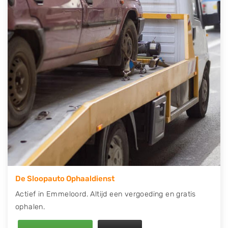
contact op of maak een terugbelafspraak. Wilt u
direct een tweedehands auto onderdelen offerte
aanvragen? Dat kan via de Onderdelenlijn! Vul uw
kenteken in en druk op verzenden.
Wij kunnen u helpen met de inkoop van auto's van
eigenlijk alle merken, zoals Alfa Romeo, Audi, BMW,
Chevrolet, Citroën, Dacia, Fiat, Ford, Honda, Hyundai,
Kia, Mazda, Mercedes Benz, Mitsubishi, Nissan, Opel,
Peugeot, Porsche, Renault, Seat, Skoda, Suzuki, Tesla,
Toyota, Volkswagen en Volvo.
De Sloopauto Ophaaldienst
Actief in Emmeloord. Altijd een vergoeding en gratis
ophalen.