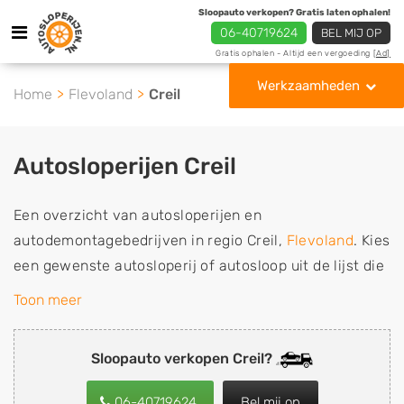
Sloopauto verkopen? Gratis laten ophalen!
06-40719624
BEL MIJ OP
Gratis ophalen - Altijd een vergoeding
[Ad]
Werkzaamheden
Home
Flevoland
Creil
Autosloperijen Creil
Een overzicht van autosloperijen en
autodemontagebedrijven in regio Creil,
Flevoland
. Kies
een gewenste autosloperij of autosloop uit de lijst die
gespecialiseerd is in de verkoop van gebruikte,
Toon meer
tweedehands en sloopauto onderdelen of in de inkoop
van sloopauto's, schadeauto's en tweedehands auto's
Sloopauto verkopen Creil?
(ook zonder apk keuring). Wilt u uw auto, camper,
vrachtwagen, motor of brommobiel snel en eenvoudig
06-40719624
Bel mij op