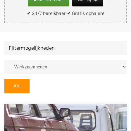
verkopen aan een demontagebedrijf in de buurt, deze
zelf wegbrengen naar de sloop of deze liever laten
✔ 24/7 bereikbaar ✔ Gratis ophalen!
ophalen op een locatie naar keuze? Kies dan voor een
autodemontagebedrijf of autosloperij in de omgeving
van Creil en ontvang een vergoeding voor uw oude of
kapotte auto.
Filtermogelijkheden
Zoekt u liever naar een sloperij in een andere plaats of
regio? U vindt hier alle bedrijven in
Flevoland
. U kunt
ook
zoeken
naar een sloop met behulp van uw
postcode.
Alle
U kunt er ook voor kiezen om direct uw sloopauto te
verkopen en op te laten halen door de Sloopauto
Ophaaldienst van Autosloperijen.nl. Wij kunnen uw
auto gratis ophalen in Creil
. Neem telefonisch
contact op of maak een terugbelafspraak. Wilt u