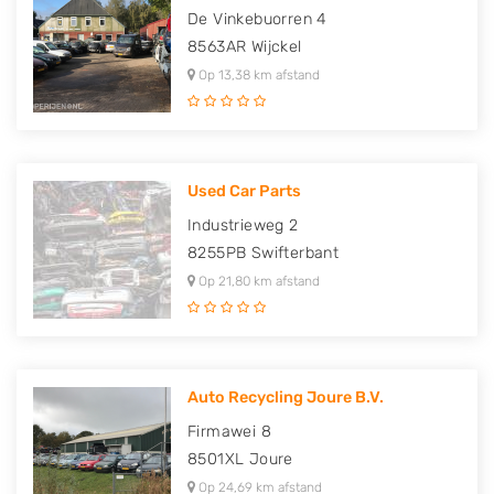
De Vinkebuorren 4
8563AR
Wijckel
Op 13,38 km afstand
Used Car Parts
Industrieweg 2
8255PB
Swifterbant
Op 21,80 km afstand
Auto Recycling Joure B.V.
Firmawei 8
8501XL
Joure
Op 24,69 km afstand