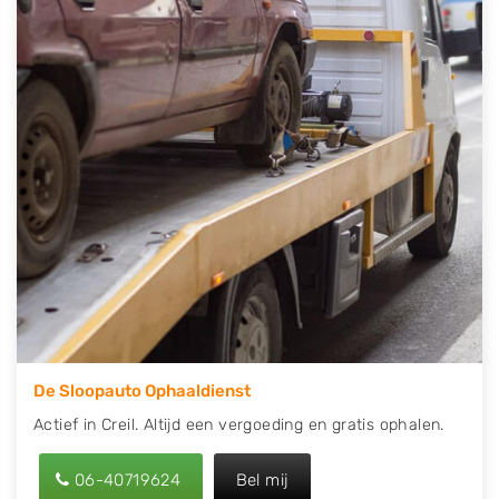
direct een tweedehands auto onderdelen offerte
aanvragen? Dat kan via de Onderdelenlijn! Vul uw
kenteken in en druk op verzenden.
Wij kunnen u helpen met de inkoop van auto's van
eigenlijk alle merken, zoals Alfa Romeo, Audi, BMW,
Chevrolet, Citroën, Dacia, Fiat, Ford, Honda, Hyundai,
Kia, Mazda, Mercedes Benz, Mitsubishi, Nissan, Opel,
Peugeot, Porsche, Renault, Seat, Skoda, Suzuki, Tesla,
Toyota, Volkswagen en Volvo.
De Sloopauto Ophaaldienst
Actief in Creil. Altijd een vergoeding en gratis ophalen.
06-40719624
Bel mij