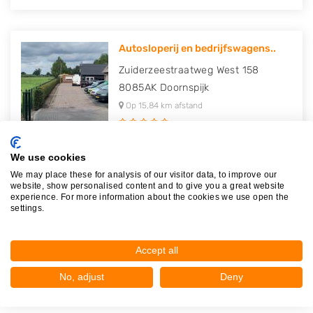
Autosloperij en bedrijfswagens..
Zuiderzeestraatweg West 158
8085AK
Doornspijk
Op 15,84 km afstand
We use cookies
We may place these for analysis of our visitor data, to improve our
V.O.F. Autodemontagebedrijf D...
website, show personalised content and to give you a great website
experience. For more information about the cookies we use open the
Rondweg 3
settings.
8091XA
Wezep
Op 20,65 km afstand
Accept all
No, adjust
Deny