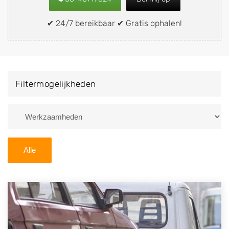
snel en eenvoudig verkopen aan een
demontagebedrijf in de buurt, deze zelf wegbrengen
✔ 24/7 bereikbaar ✔ Gratis ophalen!
naar de sloop of deze liever laten ophalen op een
locatie naar keuze? Kies dan voor een
autodemontagebedrijf of autosloperij in de omgeving
van Dronten en ontvang een vergoeding voor uw oude
Filtermogelijkheden
of kapotte auto.
Zoekt u liever naar een sloperij in een andere plaats of
regio? U vindt hier alle bedrijven in
Flevoland
. U kunt
ook
zoeken
naar een sloop met behulp van uw
Alle
postcode.
U kunt er ook voor kiezen om direct uw sloopauto te
verkopen en op te laten halen door de Sloopauto
Ophaaldienst van Autosloperijen.nl. Wij kunnen uw
auto gratis ophalen in Dronten
. Neem telefonisch