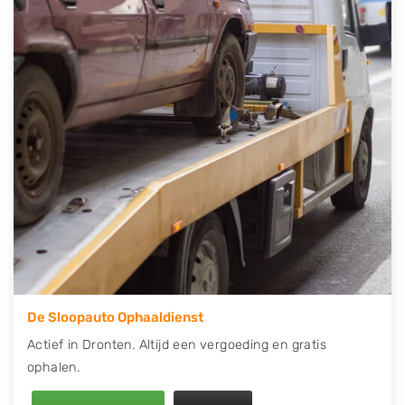
contact op of maak een terugbelafspraak. Wilt u
direct een tweedehands auto onderdelen offerte
aanvragen? Dat kan via de Onderdelenlijn! Vul uw
kenteken in en druk op verzenden.
Wij kunnen u helpen met de inkoop van auto's van
eigenlijk alle merken, zoals Alfa Romeo, Audi, BMW,
Chevrolet, Citroën, Dacia, Fiat, Ford, Honda, Hyundai,
Kia, Mazda, Mercedes Benz, Mitsubishi, Nissan, Opel,
Peugeot, Porsche, Renault, Seat, Skoda, Suzuki, Tesla,
Toyota, Volkswagen en Volvo.
De Sloopauto Ophaaldienst
Actief in Dronten. Altijd een vergoeding en gratis
ophalen.