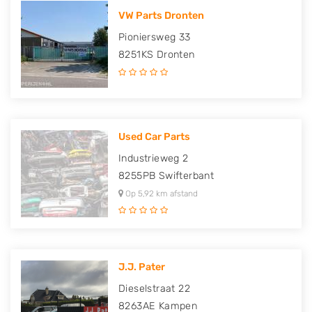
VW Parts Dronten
Pioniersweg 33
8251KS
Dronten
Used Car Parts
Industrieweg 2
8255PB
Swifterbant
Op 5,92 km afstand
J.J. Pater
Dieselstraat 22
8263AE
Kampen