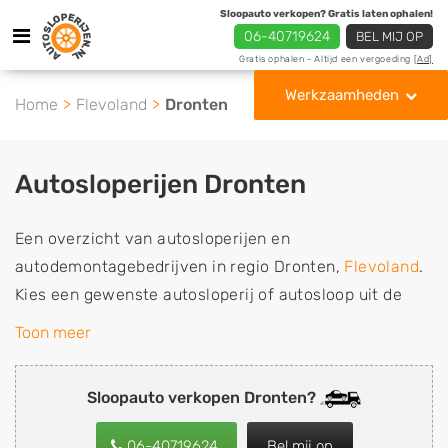
Sloopauto verkopen? Gratis laten ophalen!
06-40719624
BEL MIJ OP
Gratis ophalen - Altijd een vergoeding
[Ad]
Werkzaamheden
Home
Flevoland
Dronten
Autosloperijen Dronten
Een overzicht van autosloperijen en
autodemontagebedrijven in regio Dronten,
Flevoland
.
Kies een gewenste autosloperij of autosloop uit de
lijst die gespecialiseerd is in de verkoop van
Toon meer
gebruikte, tweedehands en sloopauto onderdelen of in
de inkoop van sloopauto's, schadeauto's en
Sloopauto verkopen Dronten?
tweedehands auto's (ook zonder apk keuring). Wilt u
uw auto, camper, vrachtwagen, motor of brommobiel
06-40719624
Bel mij op