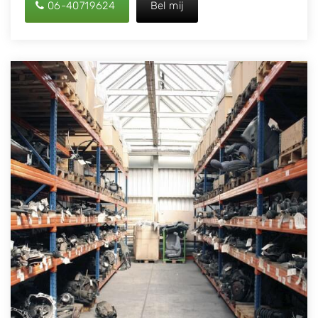
06-40719624
Bel mij