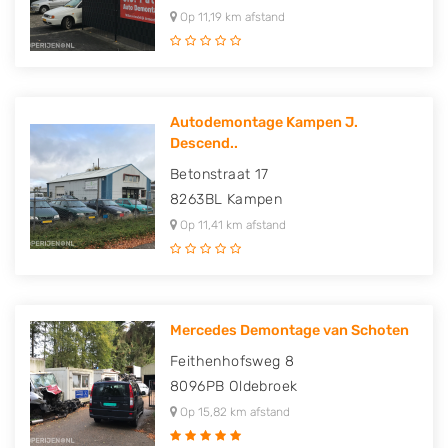
Op 11,19 km afstand
Autodemontage Kampen J.
Descend..
Betonstraat 17
8263BL
Kampen
Op 11,41 km afstand
Mercedes Demontage van Schoten
Feithenhofsweg 8
8096PB
Oldebroek
Op 15,82 km afstand