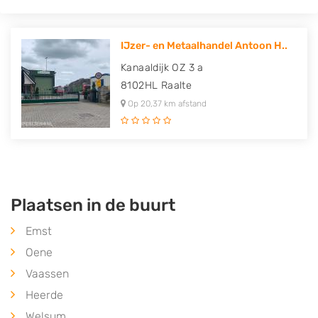
IJzer- en Metaalhandel Antoon H..
Kanaaldijk OZ 3 a
8102HL
Raalte
Op 20,37 km afstand
Plaatsen in de buurt
Emst
Oene
Vaassen
Heerde
Welsum