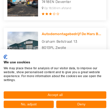
7418EN
Deventer
Op 18,58 km afstand
Autodemontagebedrijf De Mars B...
Graham Bellstraat 13
8013PL
Zwolle
Op 18,68 km afstand
We use cookies
We may place these for analysis of our visitor data, to improve our
website, show personalised content and to give you a great website
experience. For more information about the cookies we use open the
V.O.F. Het Midden
settings.
Graham Bellstraat 15
8013PL
Zwolle
Accept all
Op 18,68 km afstand
No, adjust
Deny