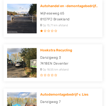
Autohandel en -demontagebedrijf..
Wijheseweg 65
8107PJ
Broekland
Op 15,71 km afstand
Hoekstra Recycling
Danzigweg 3
7418EN
Deventer
Op 18,55 km afstand
Autodemontagebedrijf v. Lies
Danzigweg 7