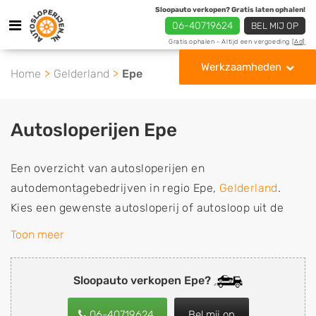
Sloopauto verkopen? Gratis laten ophalen!
06-40719624
BEL MIJ OP
Gratis ophalen - Altijd een vergoeding
[Ad]
Werkzaamheden
Home
Gelderland
Epe
Autosloperijen Epe
Een overzicht van autosloperijen en
autodemontagebedrijven in regio Epe,
Gelderland
.
Kies een gewenste autosloperij of autosloop uit de
lijst die gespecialiseerd is in de verkoop van
Toon meer
gebruikte, tweedehands en sloopauto onderdelen of in
de inkoop van sloopauto's, schadeauto's en
Sloopauto verkopen Epe?
tweedehands auto's (ook zonder apk keuring). Wilt u
uw auto, camper, vrachtwagen, motor of brommobiel
06-40719624
Bel mij op