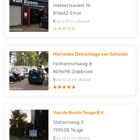
Vlekkertseveld 16
8166KZ
Emst
Op 5,00 km afstand
Mercedes Demontage van Schoten
Feithenhofsweg 8
8096PB
Oldebroek
Op 12,03 km afstand
Van de Bunte Teuge B.V.
Stationsweg 5
7395SB
Teuge
Op 13,31 km afstand