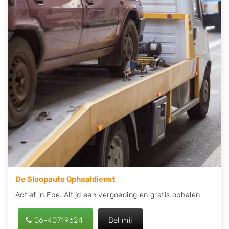
contact op of maak een terugbelafspraak. Wilt u
direct een tweedehands auto onderdelen offerte
aanvragen? Dat kan via de Onderdelenlijn! Vul uw
kenteken in en druk op verzenden.
Wij kunnen u helpen met de inkoop van auto's van
eigenlijk alle merken, zoals Alfa Romeo, Audi, BMW,
Chevrolet, Citroën, Dacia, Fiat, Ford, Honda, Hyundai,
Kia, Mazda, Mercedes Benz, Mitsubishi, Nissan, Opel,
Peugeot, Porsche, Renault, Seat, Skoda, Suzuki, Tesla,
Toyota, Volkswagen en Volvo.
De Sloopauto Ophaaldienst
Actief in Epe. Altijd een vergoeding en gratis ophalen.
06-40719624
Bel mij