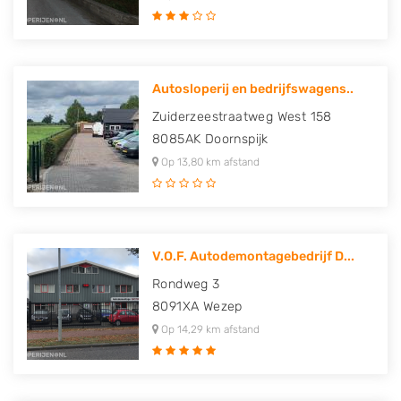
Autosloperij en bedrijfswagens..
Zuiderzeestraatweg West 158
8085AK
Doornspijk
Op 13,80 km afstand
V.O.F. Autodemontagebedrijf D...
Rondweg 3
8091XA
Wezep
Op 14,29 km afstand