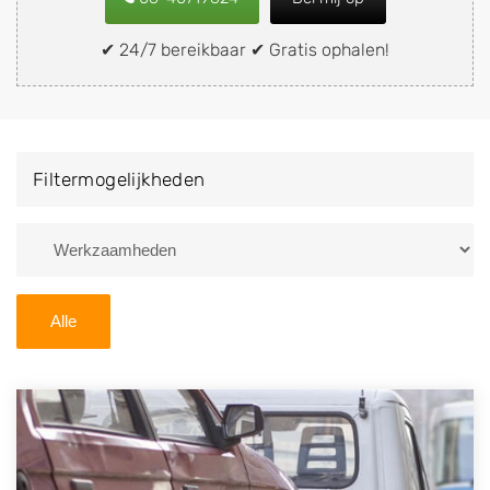
snel en eenvoudig verkopen aan een
demontagebedrijf in de buurt, deze zelf wegbrengen
✔ 24/7 bereikbaar ✔ Gratis ophalen!
naar de sloop of deze liever laten ophalen op een
locatie naar keuze? Kies dan voor een
autodemontagebedrijf of autosloperij in de omgeving
van Epe en ontvang een vergoeding voor uw oude of
Filtermogelijkheden
kapotte auto.
Zoekt u liever naar een sloperij in een andere plaats of
regio? U vindt hier alle bedrijven in
Gelderland
. U kunt
ook
zoeken
naar een sloop met behulp van uw
Alle
postcode.
U kunt er ook voor kiezen om direct uw sloopauto te
verkopen en op te laten halen door de Sloopauto
Ophaaldienst van Autosloperijen.nl. Wij kunnen uw
auto gratis ophalen in Epe
. Neem telefonisch