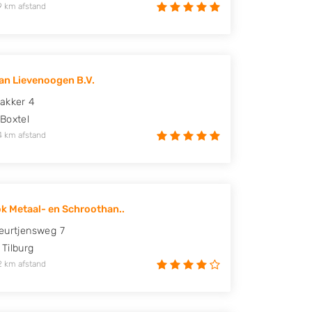
9 km afstand
van Lievenoogen B.V.
akker 4
Boxtel
4 km afstand
ok Metaal- en Schroothan..
eurtjensweg 7
Tilburg
2 km afstand