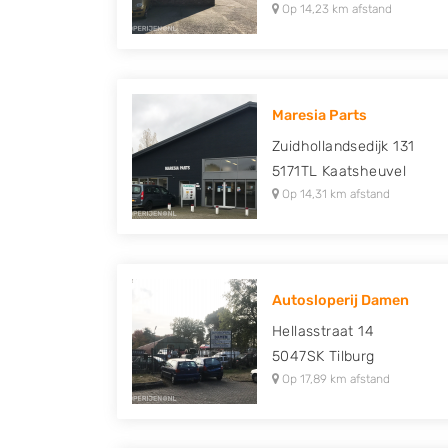
Op 14,23 km afstand
Maresia Parts
Zuidhollandsedijk 131
5171TL
Kaatsheuvel
Op 14,31 km afstand
Autosloperij Damen
Hellasstraat 14
5047SK
Tilburg
Op 17,89 km afstand