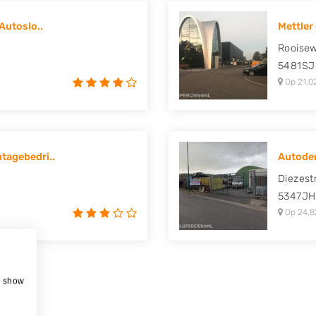
Autoslo..
Mettler 
Rooise
5481SJ
Op 21,0
tagebedri..
Autode
Diezest
5347JH
Op 24,8
, show
e