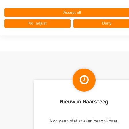
Vlijmen
Accept all
Heusden
Oudheusden
No, adjust
Deny
Drunen
Nieuw in Haarsteeg
Nog geen statistieken beschikbaar.