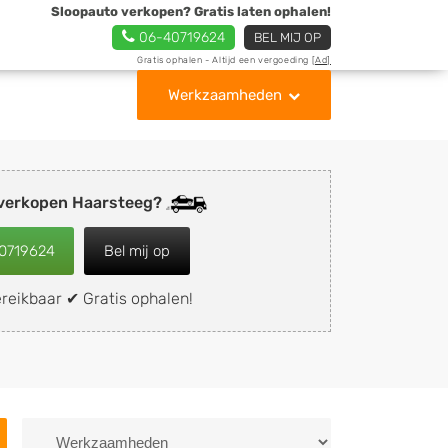
Sloopauto verkopen? Gratis laten ophalen!
06-40719624
BEL MIJ OP
Gratis ophalen - Altijd een vergoeding
[Ad]
Werkzaamheden
 verkopen Haarsteeg?
0719624
Bel mij op
reikbaar ✔ Gratis ophalen!