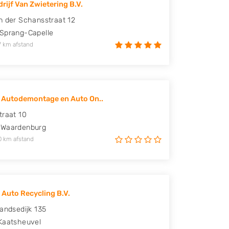
rijf Van Zwietering B.V.
n der Schansstraat 12
Sprang-Capelle
7 km afstand
 Autodemontage en Auto On..
traat 10
Waardenburg
0 km afstand
 Auto Recycling B.V.
landsedijk 135
Kaatsheuvel