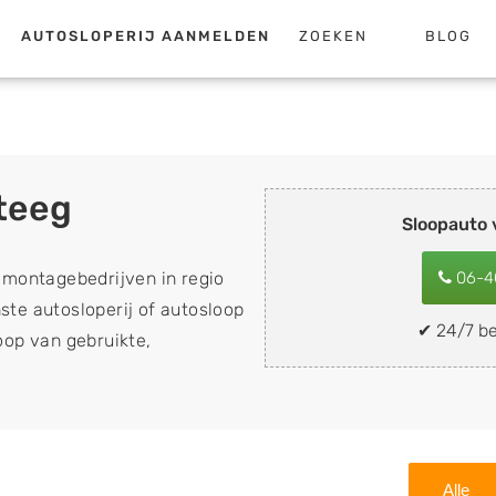
AUTOSLOPERIJ AANMELDEN
ZOEKEN
BLOG
teeg
Sloopauto
emontagebedrijven in regio
06-4
ste autosloperij of autosloop
✔ 24/7 be
koop van gebruikte,
 de inkoop van sloopauto's,
nder apk keuring). Wilt u uw
mobiel snel en eenvoudig
buurt, deze zelf wegbrengen
Alle
op een locatie naar keuze?