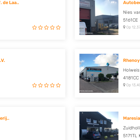
 de Laa..
Autobed
 Mitsubishi, Nissan, Opel,
Nies va
uki, Tesla, Toyota,
5161CE
Op 12,3
.V.
Rhenoy
Holweis
4181CC
Op 13,4
rij..
Maresia
Zuidhol
5171TL