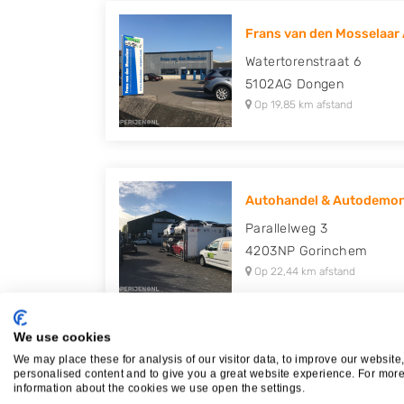
Frans van den Mosselaar 
Watertorenstraat 6
5102AG
Dongen
Op 19,85 km afstand
Autohandel & Autodemon
Parallelweg 3
4203NP
Gorinchem
Op 22,44 km afstand
We use cookies
We may place these for analysis of our visitor data, to improve our website
personalised content and to give you a great website experience. For mor
Plaatsen in de buurt
information about the cookies we use open the settings.