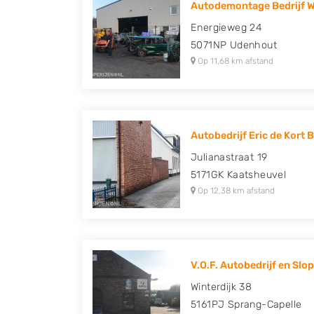
Autodemontage Bedrijf W.
Honda, Hyundai, Kia, Mazda, Mercedes Benz,
Energieweg 24
Peugeot, Porsche, Renault, Seat, Skoda, Suz
5071NP
Udenhout
Volkswagen en Volvo.
Op 11,68 km afstand
Autobedrijf Eric de Kort B
Julianastraat 19
5171GK
Kaatsheuvel
Op 12,38 km afstand
V.O.F. Autobedrijf en Slope
Winterdijk 38
5161PJ
Sprang-Capelle