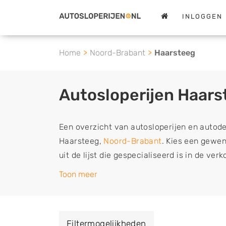
INLOGGEN
Home
Noord-Brabant
Haarsteeg
Autosloperijen Haars
Een overzicht van autosloperijen en autod
Haarsteeg,
Noord-Brabant
. Kies een gewen
uit de lijst die gespecialiseerd is in de ver
tweedehands en sloopauto onderdelen of in
Toon meer
schadeauto's en tweedehands auto's (ook zo
auto, camper, vrachtwagen, motor of brom
verkopen aan een demontagebedrijf in de 
Filtermogelijkheden
naar de sloop of deze liever laten ophalen 