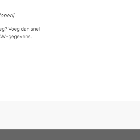
operij.
eeg? Voeg dan snel
 NAW-gegevens,