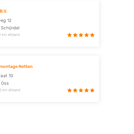
B.V.
weg 12
Schijndel
2 km afstand
montage Netten
raat 10
Oss
2 km afstand