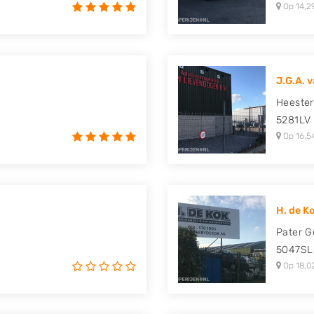
Op 14,2
J.G.A. 
Heester
5281LV
Op 16,5
H. de K
Pater G
5047SL
Op 18,0