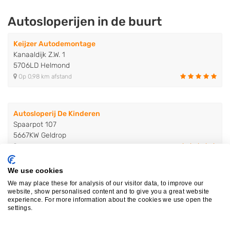
Autosloperijen in de buurt
Keijzer Autodemontage
Kanaaldijk Z.W. 1
5706LD Helmond
Op 0,98 km afstand
Autosloperij De Kinderen
Spaarpot 107
5667KW Geldrop
Op 8,45 km afstand
We use cookies
Autosloperij De Kinderen Junior
We may place these for analysis of our visitor data, to improve our
website, show personalised content and to give you a great website
Spaarpot 110
experience. For more information about the cookies we use open the
5667KZ Geldrop
settings.
Op 8,49 km afstand