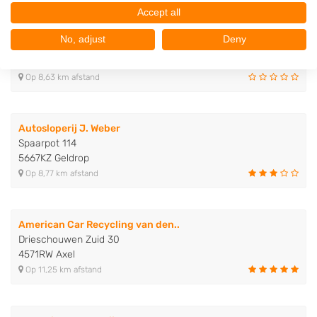
Accept all
Katalysator Recycling Benelux
No, adjust
Deny
Fabriekstraat 40
5753AH Deurne
Op 8,63 km afstand
Autosloperij J. Weber
Spaarpot 114
5667KZ Geldrop
Op 8,77 km afstand
American Car Recycling van den..
Drieschouwen Zuid 30
4571RW Axel
Op 11,25 km afstand