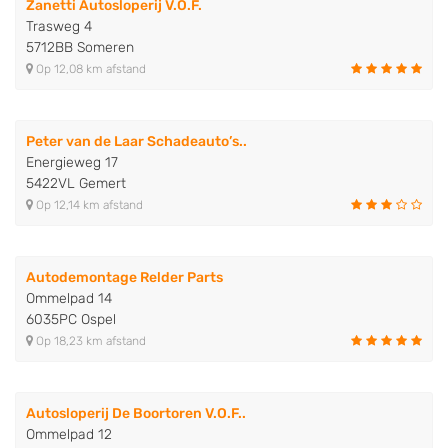
Zanetti Autosloperij V.O.F.
Trasweg 4
5712BB Someren
Op 12,08 km afstand
Peter van de Laar Schadeauto’s..
Energieweg 17
5422VL Gemert
Op 12,14 km afstand
Autodemontage Relder Parts
Ommelpad 14
6035PC Ospel
Op 18,23 km afstand
Autosloperij De Boortoren V.O.F..
Ommelpad 12