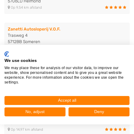
5706LD Helmond
Op 9,54 km afstand
Zanetti Autosloperij V.O.F.
Trasweg 4
5712BB Someren
Op 10,80 km afstand
We use cookies
We may place these for analysis of our visitor data, to improve our
Peter van de Laar Schadeauto’s..
website, show personalised content and to give you a great website
Energieweg 17
experience. For more information about the cookies we use open the
5422VL Gemert
settings.
Op 13,78 km afstand
Accept all
American Car Recycling van den..
No, adjust
Deny
Drieschouwen Zuid 30
4571RW Axel
Op 14,97 km afstand