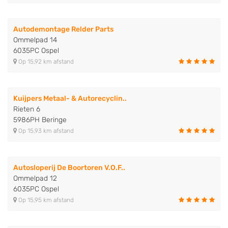
Autodemontage Relder Parts
Ommelpad 14
6035PC Ospel
Op 15,92 km afstand
Kuijpers Metaal- & Autorecyclin..
Rieten 6
5986PH Beringe
Op 15,93 km afstand
Autosloperij De Boortoren V.O.F..
Ommelpad 12
6035PC Ospel
Op 15,95 km afstand