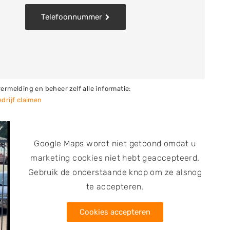
, accu’s en radio’s. Deze onderdelen worden
Telefoonnummer
oor je snel op de hoogte bent of het juiste
af? Als je je sloopauto inlevert, krijg je meestal een
. Je kunt hier bovendien terecht voor reparaties,
vermelding en beheer zelf alle informatie:
drijf claimen
Google Maps wordt niet getoond omdat u
marketing cookies niet hebt geaccepteerd.
Gebruik de onderstaande knop om ze alsnog
te accepteren.
Cookies accepteren