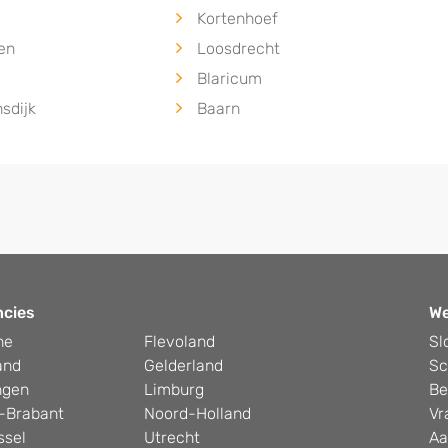
m
Kortenhoef
en
Loosdrecht
s
Blaricum
sdijk
Baarn
ncies
W
he
Flevoland
Sl
and
Gelderland
Sc
ngen
Limburg
Be
-Brabant
Noord-Holland
Vr
ssel
Utrecht
Aa