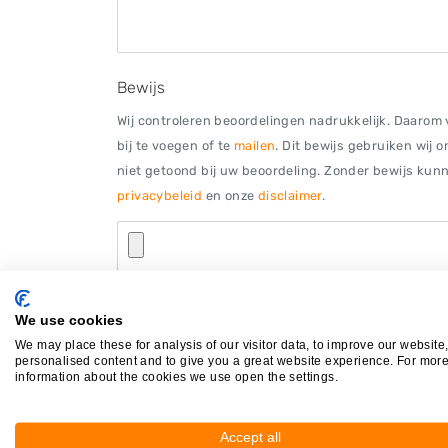
Bewijs
Wij controleren beoordelingen nadrukkelijk. Daarom v
bij te voegen of te
mailen
. Dit bewijs gebruiken wij 
niet getoond bij uw beoordeling. Zonder bewijs kunne
privacybeleid
en onze
disclaimer
.
Afbeelding (jpg, jpeg, png) of PDF bestand van maxima
We use cookies
We may place these for analysis of our visitor data, to improve our website
personalised content and to give you a great website experience. For mor
information about the cookies we use open the settings.
Autosloperijen in de buurt
Accept all