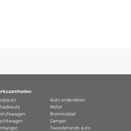
erkzaamheden
oopauto
Auto onderdelen
hadeauto
Motor
drijfswagen
Brommobiel
achtwagen
Camper
nhanger
Tweedehands auto