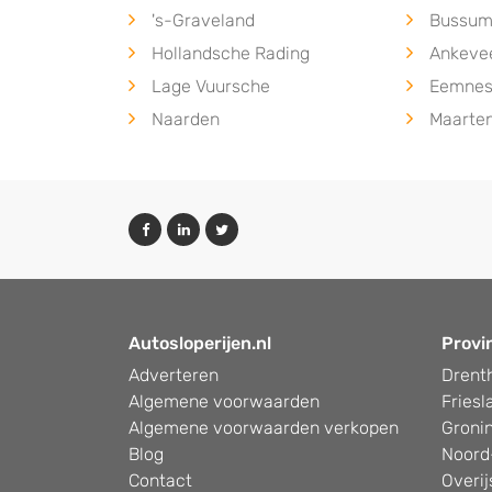
's-Graveland
Bussu
Hollandsche Rading
Ankeve
Lage Vuursche
Eemne
Naarden
Maarten
Autosloperijen.nl
Provi
Adverteren
Drent
Algemene voorwaarden
Friesl
Algemene voorwaarden verkopen
Groni
Blog
Noord
Contact
Overij