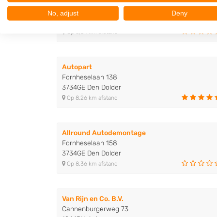
Autodemontagebedrijf J.M. Kuik
Statenweg 4
No, adjust
Deny
1213RB Hilversum
Op 0,84 km afstand
Autopart
Fornheselaan 138
3734GE Den Dolder
Op 8,26 km afstand
Allround Autodemontage
Fornheselaan 158
3734GE Den Dolder
Op 8,36 km afstand
Van Rijn en Co. B.V.
Cannenburgerweg 73