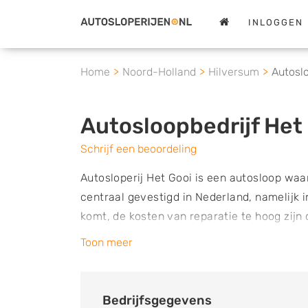
INLOGGEN
Home
Noord-Holland
Hilversum
Autoslo
Autosloopbedrijf Het
Schrijf een beoordeling
Autosloperij Het Gooi is een autosloop waar
centraal gevestigd in Nederland, namelijk 
komt, de kosten van reparatie te hoog zijn 
heeft opgelopen, kun je hier terecht. Omda
Toon meer
zitten, worden de auto's gedemonteerd. D
goedkoper dan nieuwe onderdelen, waardoor
repareren van je auto. Het bedrijf heeft e
Bedrijfsgegevens