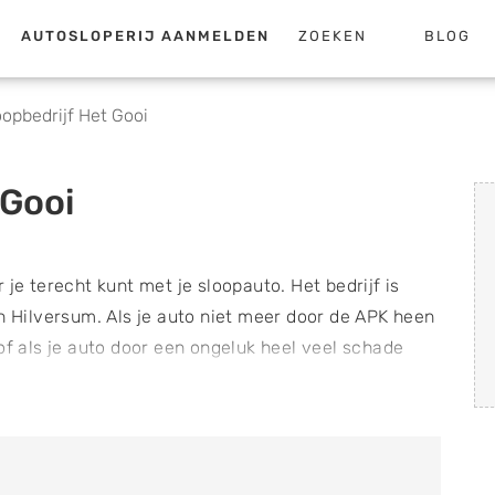
AUTOSLOPERIJ AANMELDEN
ZOEKEN
BLOG
opbedrijf Het Gooi
 Gooi
 je terecht kunt met je sloopauto. Het bedrijf is
in Hilversum. Als je auto niet meer door de APK heen
of als je auto door een ongeluk heel veel schade
t er in sloopauto’s nog een hoop goede onderdelen
eze tweedehands onderdelen zijn een stuk
 je een hoop kosten kunt besparen bij het
en groot assortiment aan onderdelen van