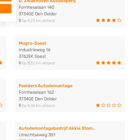
G. Zwakhoven Autosloperij
Fornheselaan 140
3734GE Den Dolder
Op 8,22 km afstand
Mugro-Soest
Industrieweg 16
3762EK Soest
Op 8,32 km afstand
Feelders Autodemontage
Fornheselaan 162
3734GE Den Dolder
Op 8,36 km afstand
Autodemontagebedrijf Akkie Stom..
Utrechtseweg 351