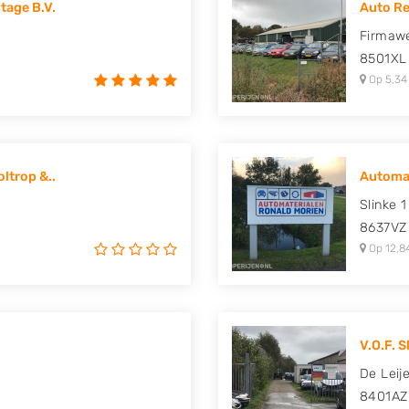
age B.V.
Auto Re
uki, Tesla, Toyota,
Firmawe
8501XL
Op 5,34
ltrop &..
Automat
Slinke 1
8637VZ
Op 12,8
V.O.F. S
De Leij
8401AZ