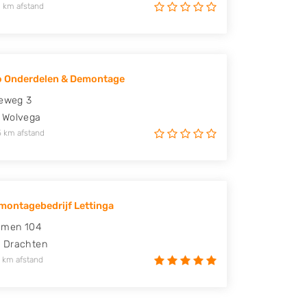
 km afstand
o Onderdelen & Demontage
ieweg 3
Wolvega
5 km afstand
ontagebedrijf Lettinga
men 104
G
Drachten
 km afstand