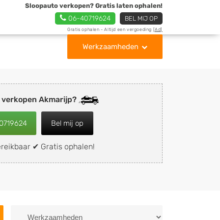
Sloopauto verkopen? Gratis laten ophalen!
06-40719624
BEL MIJ OP
Gratis ophalen - Altijd een vergoeding
[Ad]
Werkzaamheden
 verkopen Akmarijp?
0719624
Bel mij op
reikbaar ✔ Gratis ophalen!