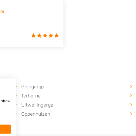
am
Goingarijp
Terherne
, show
Uitwellingerga
e
Oppenhuizen