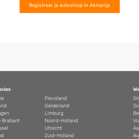
Registreer je autosloop in Akmarijp
ncies
W
he
Flevoland
Sl
and
Gelderland
Sc
ngen
Limburg
Be
-Brabant
Noord-Holland
Vr
ssel
Utrecht
Aa
nd
Zuid-Holland
Au