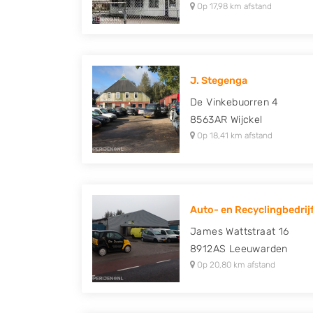
Op 17,98 km afstand
J. Stegenga
De Vinkebuorren 4
8563AR
Wijckel
Op 18,41 km afstand
Auto- en Recyclingbedrijf
James Wattstraat 16
8912AS
Leeuwarden
Op 20,80 km afstand