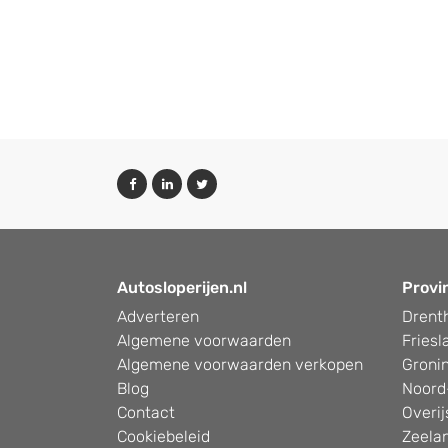
Autosloperijen.nl
Provi
Adverteren
Drent
Algemene voorwaarden
Friesl
Algemene voorwaarden verkopen
Groni
Blog
Noord
Contact
Overij
Cookiebeleid
Zeela