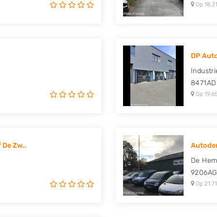
Op 18,31
DP Aut
Industr
8471AD
Op 19,6
 De Zw..
Autodem
De Hem
9206A
Op 21,71