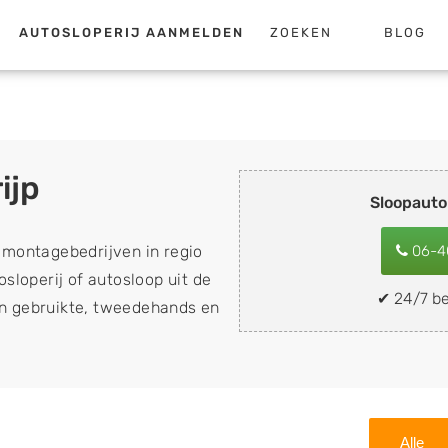
AUTOSLOPERIJ AANMELDEN
ZOEKEN
BLOG
ijp
Sloopauto
emontagebedrijven in regio
06-4
sloperij of autosloop uit de
✔ 24/7 be
van gebruikte, tweedehands en
loopauto's, schadeauto's en
). Wilt u uw auto, camper,
n eenvoudig verkopen aan
lf wegbrengen naar de sloop
Alle
 naar keuze? Kies dan voor