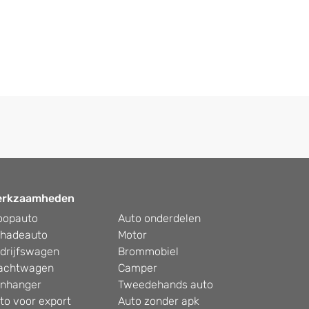
erkzaamheden
oopauto
Auto onderdelen
hadeauto
Motor
drijfswagen
Brommobiel
achtwagen
Camper
nhanger
Tweedehands auto
to voor export
Auto zonder apk