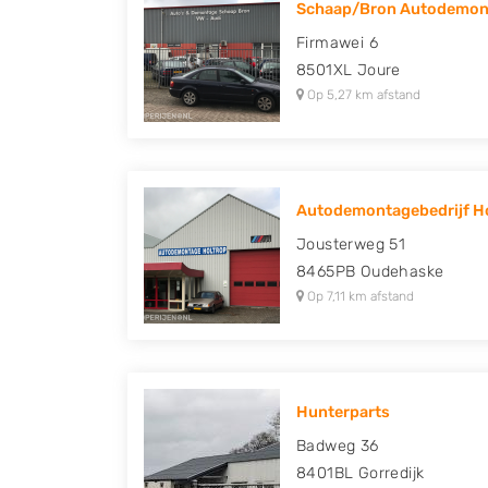
Schaap/Bron Autodemont
Peugeot, Porsche, Renault, Seat, Skoda, Suz
Firmawei 6
Volkswagen en Volvo.
8501XL
Joure
Op 5,27 km afstand
Autodemontagebedrijf Ho
Jousterweg 51
8465PB
Oudehaske
Op 7,11 km afstand
Hunterparts
Badweg 36
8401BL
Gorredijk