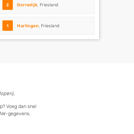
2
Gorredijk
, Friesland
1
Harlingen
, Friesland
operij.
jp? Voeg dan snel
 NAW-gegevens,