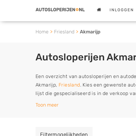
INLOGGEN
Home
Friesland
Akmarijp
Autosloperijen Akmar
Een overzicht van autosloperijen en autod
Akmarijp,
Friesland
. Kies een gewenste auto
lijst die gespecialiseerd is in de verkoop 
sloopauto onderdelen of in de inkoop van s
Toon meer
tweedehands auto's (ook zonder apk keuring
vrachtwagen, motor of brommobiel snel e
een demontagebedrijf in de buurt, deze ze
Filtermogelijkheden
of deze liever laten ophalen op een locatie