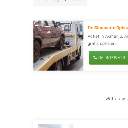
een autodemontagebedrijf of autosloperij 
en ontvang een vergoeding voor uw oude of
De Sloopauto Ophaa
Zoekt u liever naar een sloperij in een ande
hier alle bedrijven in
Friesland
. U kunt ook
Actief in Akmarijp. A
gratis ophalen.
behulp van uw postcode.
U kunt er ook voor kiezen om direct uw slo
06-40719624
laten halen door de Sloopauto Ophaaldienst
kunnen uw
auto gratis ophalen in Akmari
op of maak een terugbelafspraak. Wilt u d
onderdelen offerte aanvragen? Dat kan via 
kenteken in en druk op verzenden.
Wilt u uw
Wij kunnen u helpen met de inkoop van auto'
zoals Alfa Romeo, Audi, BMW, Chevrolet, Cit
Honda, Hyundai, Kia, Mazda, Mercedes Benz,