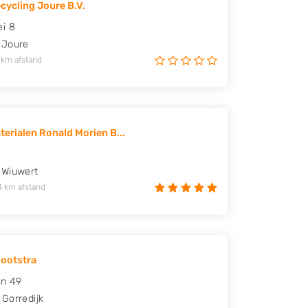
cycling Joure B.V.
i 8
Joure
 km afstand
erialen Ronald Morien B...
Wiuwert
4 km afstand
lootstra
en 49
Gorredijk