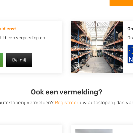
in de omgeving van Akmarijp
 kapotte auto.
ldienst
On
re plaats of regio? U vindt
zoeken
naar een sloop met
ltijd een vergoeding en
Gr
opauto te verkopen en op te
Bel mij
 van Autosloperijen.nl. Wij
jp
. Neem telefonisch contact
irect een tweedehands auto
Ook een vermelding?
de Onderdelenlijn! Vul uw
 autosloperij vermelden?
Registreer
uw autosloperij dan va
s van eigenlijk alle merken,
roën, Dacia, Fiat, Ford,
 Mitsubishi, Nissan, Opel,