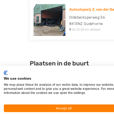
Autosloperij J. van der D
Oldeberkoperweg 56
8413NZ
Oudehorne
Op 22,02 km afstand
Plaatsen in de buurt
Terkaple
We use cookies
Broek
We may place these for analysis of our visitor data, to improve our website
Vegelinsoord
personalised content and to give you a great website experience. For mor
information about the cookies we use open the settings.
Boornzwaag
Accept all