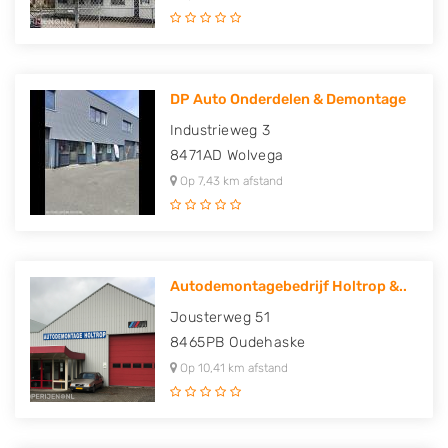
DP Auto Onderdelen & Demontage
Industrieweg 3
8471AD
Wolvega
Op 7,43 km afstand
Autodemontagebedrijf Holtrop &..
Jousterweg 51
8465PB
Oudehaske
Op 10,41 km afstand