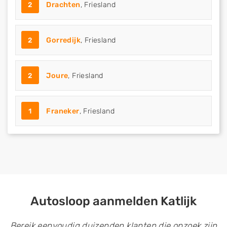
2
Drachten
, Friesland
2
Gorredijk
, Friesland
2
Joure
, Friesland
1
Franeker
, Friesland
Autosloop aanmelden Katlijk
Bereik eenvoudig duizenden klanten die opzoek zijn