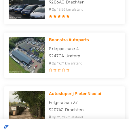
9206AG
Drachten
Op 18,56 km afstand
Boonstra Autoparts
Skieppeleane 4
9247CA
Ureterp
Op 19,71 km afstand
Autosloperij Pieter Nicolai
Folgeralaan 37
9207AJ
Drachten
Op 21,31 km afstand