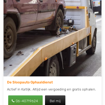
contact op of maak een terugbelafspraak. Wilt u
direct een tweedehands auto onderdelen offerte
aanvragen? Dat kan via de Onderdelenlijn! Vul uw
kenteken in en druk op verzenden.
Wij kunnen u helpen met de inkoop van auto's van
eigenlijk alle merken, zoals Alfa Romeo, Audi, BMW,
Chevrolet, Citroën, Dacia, Fiat, Ford, Honda, Hyundai,
Kia, Mazda, Mercedes Benz, Mitsubishi, Nissan, Opel,
Peugeot, Porsche, Renault, Seat, Skoda, Suzuki, Tesla,
Toyota, Volkswagen en Volvo.
De Sloopauto Ophaaldienst
Actief in Katlijk. Altijd een vergoeding en gratis ophalen.
06-40719624
Bel mij