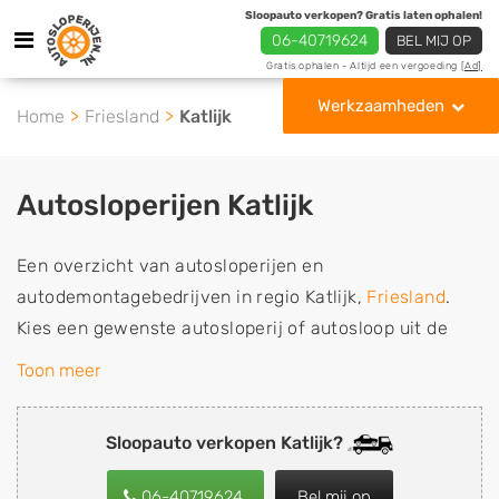
Sloopauto verkopen? Gratis laten ophalen!
06-40719624
BEL MIJ OP
Gratis ophalen - Altijd een vergoeding
[Ad]
Werkzaamheden
Home
Friesland
Katlijk
Autosloperijen Katlijk
Een overzicht van autosloperijen en
autodemontagebedrijven in regio Katlijk,
Friesland
.
Kies een gewenste autosloperij of autosloop uit de
lijst die gespecialiseerd is in de verkoop van
Toon meer
gebruikte, tweedehands en sloopauto onderdelen of in
de inkoop van sloopauto's, schadeauto's en
Sloopauto verkopen Katlijk?
tweedehands auto's (ook zonder apk keuring). Wilt u
uw auto, camper, vrachtwagen, motor of brommobiel
06-40719624
Bel mij op