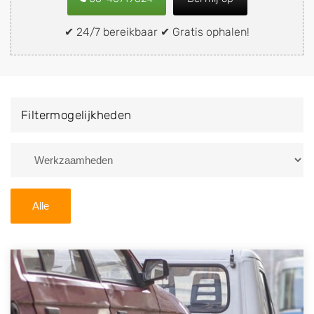
snel en eenvoudig verkopen aan een
demontagebedrijf in de buurt, deze zelf wegbrengen
✔ 24/7 bereikbaar ✔ Gratis ophalen!
naar de sloop of deze liever laten ophalen op een
locatie naar keuze? Kies dan voor een
autodemontagebedrijf of autosloperij in de omgeving
van Katlijk en ontvang een vergoeding voor uw oude
Filtermogelijkheden
of kapotte auto.
Zoekt u liever naar een sloperij in een andere plaats of
regio? U vindt hier alle bedrijven in
Friesland
. U kunt
ook
zoeken
naar een sloop met behulp van uw
Alle
postcode.
U kunt er ook voor kiezen om direct uw sloopauto te
verkopen en op te laten halen door de Sloopauto
Ophaaldienst van Autosloperijen.nl. Wij kunnen uw
auto gratis ophalen in Katlijk
. Neem telefonisch