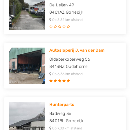
De Leijen 49
8401AZ
Gorredijk
Op 5,52 km afstand
Autosloperij J. van der Dam
Oldeberkoperweg 56
8413NZ
Oudehorne
Op 6,36 km afstand
Hunterparts
Badweg 36
8401BL
Gorredijk
Op 7,00 km afstand