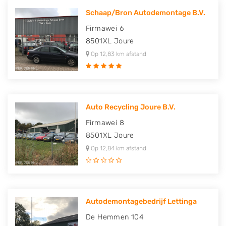
Schaap/Bron Autodemontage B.V.
Firmawei 6
8501XL
Joure
Op 12,83 km afstand
Auto Recycling Joure B.V.
Firmawei 8
8501XL
Joure
Op 12,84 km afstand
Autodemontagebedrijf Lettinga
De Hemmen 104