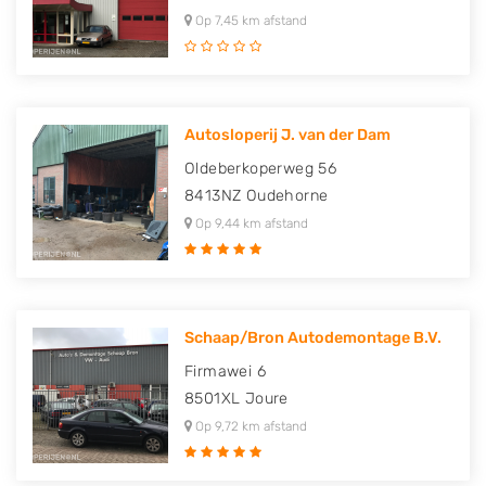
Op 7,45 km afstand
Autosloperij J. van der Dam
Oldeberkoperweg 56
8413NZ
Oudehorne
Op 9,44 km afstand
Schaap/Bron Autodemontage B.V.
Firmawei 6
8501XL
Joure
Op 9,72 km afstand