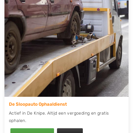
contact op of maak een terugbelafspraak. Wilt u
direct een tweedehands auto onderdelen offerte
aanvragen? Dat kan via de Onderdelenlijn! Vul uw
kenteken in en druk op verzenden.
Wij kunnen u helpen met de inkoop van auto's van
eigenlijk alle merken, zoals Alfa Romeo, Audi, BMW,
Chevrolet, Citroën, Dacia, Fiat, Ford, Honda, Hyundai,
Kia, Mazda, Mercedes Benz, Mitsubishi, Nissan, Opel,
Peugeot, Porsche, Renault, Seat, Skoda, Suzuki, Tesla,
Toyota, Volkswagen en Volvo.
De Sloopauto Ophaaldienst
Actief in De Knipe. Altijd een vergoeding en gratis
ophalen.