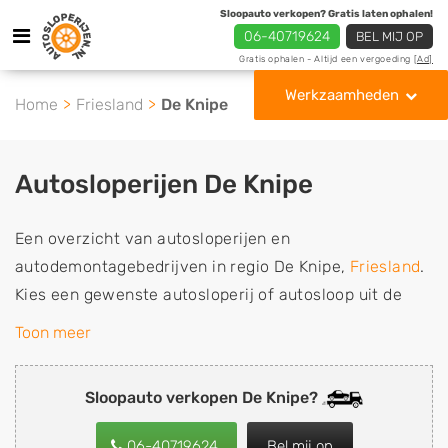
Sloopauto verkopen? Gratis laten ophalen!
06-40719624
BEL MIJ OP
Gratis ophalen - Altijd een vergoeding
[Ad]
Werkzaamheden
Home
Friesland
De Knipe
Autosloperijen De Knipe
Een overzicht van autosloperijen en
autodemontagebedrijven in regio De Knipe,
Friesland
.
Kies een gewenste autosloperij of autosloop uit de
lijst die gespecialiseerd is in de verkoop van
Toon meer
gebruikte, tweedehands en sloopauto onderdelen of in
de inkoop van sloopauto's, schadeauto's en
Sloopauto verkopen De Knipe?
tweedehands auto's (ook zonder apk keuring). Wilt u
uw auto, camper, vrachtwagen, motor of brommobiel
06-40719624
Bel mij op