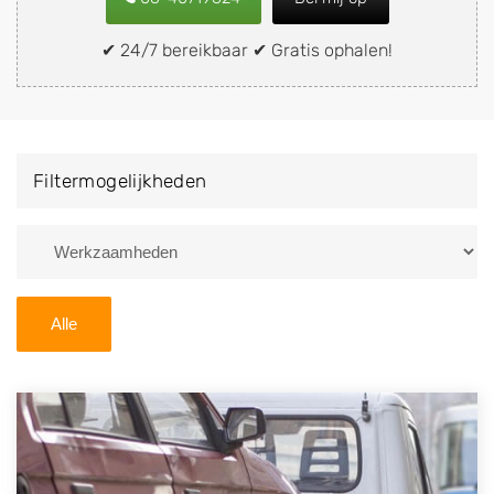
snel en eenvoudig verkopen aan een
demontagebedrijf in de buurt, deze zelf wegbrengen
✔ 24/7 bereikbaar ✔ Gratis ophalen!
naar de sloop of deze liever laten ophalen op een
locatie naar keuze? Kies dan voor een
autodemontagebedrijf of autosloperij in de omgeving
van De Knipe en ontvang een vergoeding voor uw
Filtermogelijkheden
oude of kapotte auto.
Zoekt u liever naar een sloperij in een andere plaats of
regio? U vindt hier alle bedrijven in
Friesland
. U kunt
ook
zoeken
naar een sloop met behulp van uw
Alle
postcode.
U kunt er ook voor kiezen om direct uw sloopauto te
verkopen en op te laten halen door de Sloopauto
Ophaaldienst van Autosloperijen.nl. Wij kunnen uw
auto gratis ophalen in De Knipe
. Neem telefonisch