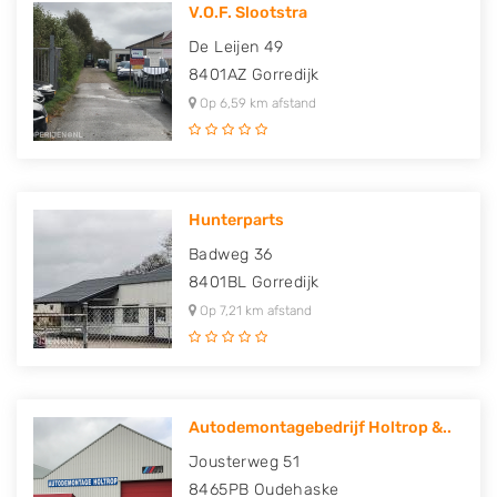
V.O.F. Slootstra
De Leijen 49
8401AZ
Gorredijk
Op 6,59 km afstand
Hunterparts
Badweg 36
8401BL
Gorredijk
Op 7,21 km afstand
Autodemontagebedrijf Holtrop &..
Jousterweg 51
8465PB
Oudehaske