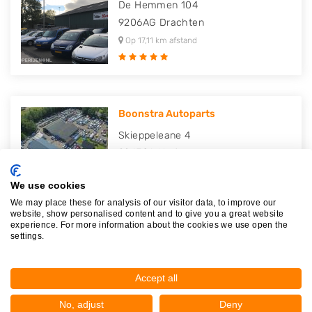
De Hemmen 104
9206AG
Drachten
Op 17,11 km afstand
Boonstra Autoparts
Skieppeleane 4
9247CA
Ureterp
Op 19,77 km afstand
We use cookies
We may place these for analysis of our visitor data, to improve our
website, show personalised content and to give you a great website
experience. For more information about the cookies we use open the
settings.
Autosloperij Pieter Nicolai
Folgeralaan 37
Accept all
9207AJ
Drachten
Op 20,25 km afstand
No, adjust
Deny