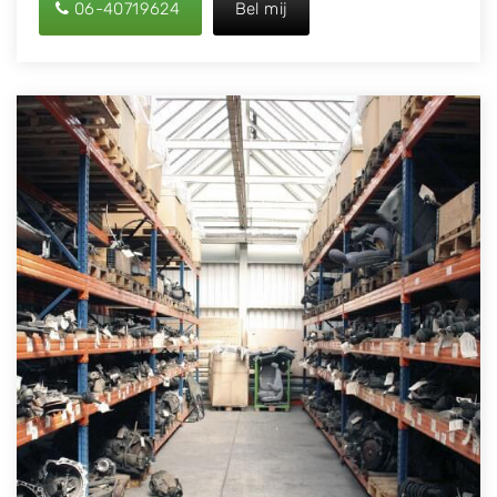
06-40719624
Bel mij