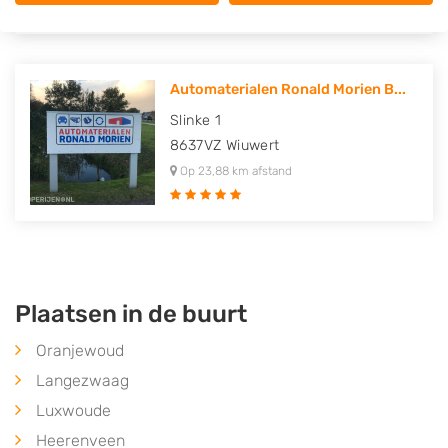
Automaterialen Ronald Morien B...
Slinke 1
8637VZ
Wiuwert
Op 23,88 km afstand
Plaatsen in de buurt
Oranjewoud
Langezwaag
Luxwoude
Heerenveen