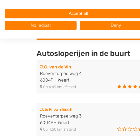
Accept all
Afbeelding (jpg, jpeg, png) of PDF bestand van maxima
No, adjust
Deny
Autosloperijen in de buurt
J.C. van de Vin
Roeventerpeelweg 4
6004PH Weert
Op 4,49 km afstand
J. & F. van Esch
Roeventerpeelweg 3
6004PH Weert
Op 4,50 km afstand