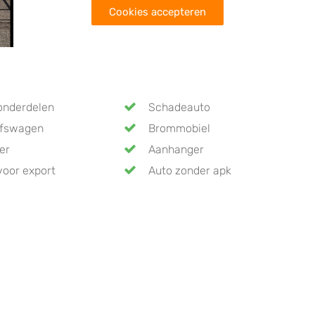
Cookies accepteren
onderdelen
Schadeauto
jfswagen
Brommobiel
er
Aanhanger
voor export
Auto zonder apk