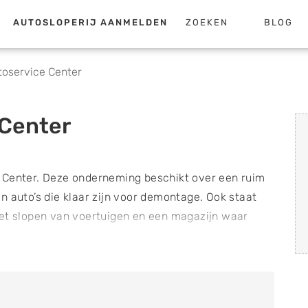
AUTOSLOPERIJ AANMELDEN
ZOEKEN
BLOG
oservice Center
Center
 Center. Deze onderneming beschikt over een ruim
n auto’s die klaar zijn voor demontage. Ook staat
het slopen van voertuigen en een magazijn waar
agen. Deze onderdelen zijn afkomstig van
 zijn. Bij de recycling afdeling van Nemada
 uitgebreid assortiment aan onderdelen. Dit zijn
d zijn voor voornamelijk Japanse en Europese