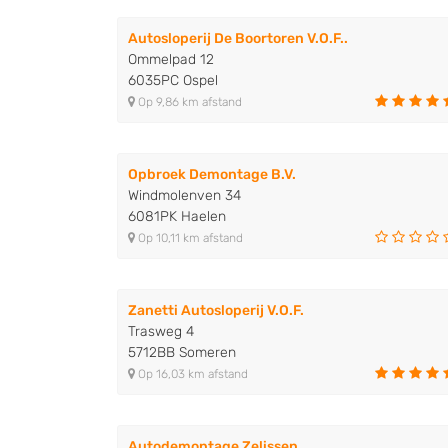
Autosloperij De Boortoren V.O.F..
Ommelpad 12
6035PC Ospel
Op 9,86 km afstand
Opbroek Demontage B.V.
Windmolenven 34
6081PK Haelen
Op 10,11 km afstand
Zanetti Autosloperij V.O.F.
Trasweg 4
5712BB Someren
Op 16,03 km afstand
Autodemontage Zelissen