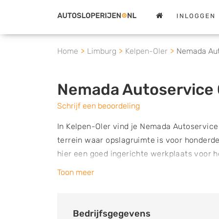
INLOGGEN
Home
Limburg
Kelpen-Oler
Nemada Aut
Nemada Autoservice 
Schrijf een beoordeling
In Kelpen-Oler vind je Nemada Autoservice
terrein waar opslagruimte is voor honderde
hier een goed ingerichte werkplaats voor 
onderdelen voor de verkoop worden opgesl
Toon meer
gedemonteerde voertuigen die afgeschreven
Autoservice Center kun je terecht voor een
gebruikte en nieuwe onderdelen die bedoel
Bedrijfsgegevens