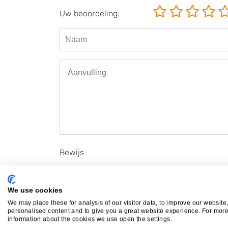
Uw beoordeling:
Bewijs
Wij controleren beoordelingen nadrukkelijk. Daarom v
bij te voegen of te
mailen
. Dit bewijs gebruiken wij 
We use cookies
niet getoond bij uw beoordeling. Zonder bewijs kunne
We may place these for analysis of our visitor data, to improve our website
privacybeleid
en onze
disclaimer
.
personalised content and to give you a great website experience. For mor
information about the cookies we use open the settings.