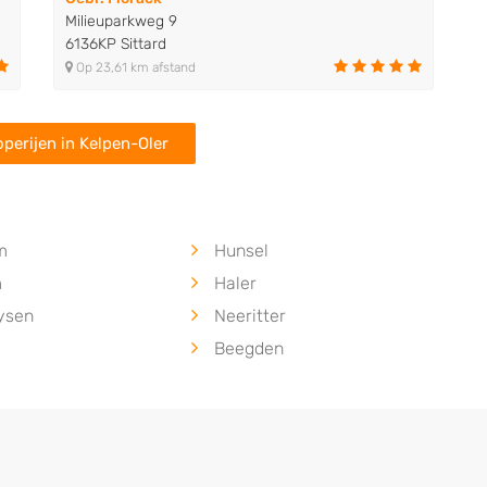
Milieuparkweg 9
6136KP Sittard
Op 23,61 km afstand
perijen in Kelpen-Oler
m
Hunsel
m
Haler
ysen
Neeritter
Beegden