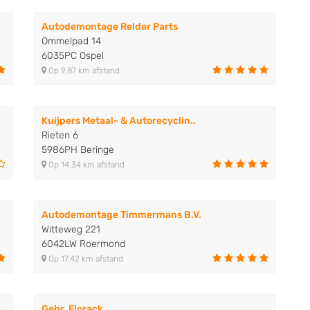
Autodemontage Relder Parts
Ommelpad 14
6035PC Ospel
Op 9,87 km afstand
Kuijpers Metaal- & Autorecyclin..
Rieten 6
5986PH Beringe
Op 14,34 km afstand
Autodemontage Timmermans B.V.
Witteweg 221
6042LW Roermond
Op 17,42 km afstand
Gebr. Florack