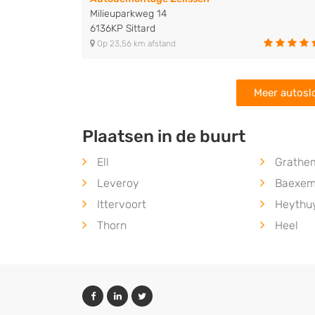
Milieuparkweg 14
6136KP Sittard
Op 23,56 km afstand
Meer autoslo
Plaatsen in de buurt
Ell
Grathe
Leveroy
Baexe
Ittervoort
Heythu
Thorn
Heel