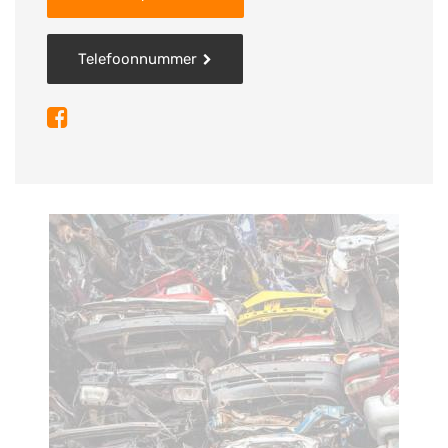
📄 Volledige administratieve afhandeling, inclusief
vrijwaringsbewijs
Telefoonnummer
Wij zorgen ervoor dat alles netjes en snel geregeld
wordt, zodat u geen zorgen heeft over papierwerk of
transport.
🌱Duurzaam en verantwoord recyclen♻️
Bij Autohandel Remmers v.o.f
hechten we veel waarde aan het milieuvriendelijk
verwerken van voertuigen.
volledig volgens de geldende milieunormen.
Zo dragen wij ons steentje bij aan een schonere
toekomst, en helpen we verspilling van waardevolle