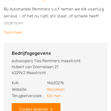
Bij Autohandel Remmers v.o.f nemen we elk voertuig
serieus – of het nu rijdt, stil staat, of schade heeft
opgelopen.
Wij zorgen voor een vlotte, eerlijke en transparante
Toon meer
afhandeling van de inkoop en recycling van uw
voertuig.
Onze belangrijkste activiteiten:
Bedrijfsgegevens
autosloperij Ties Remmers maastricht
♻️ Recycling en demontage van oude of defecte
Hubert van Doornelaan 21
voertuigen
6229VJ Maastricht
🚗 Inkoop van schadeauto’s, campers en bussen –
KvK:
14620276
ongeacht merk, type of staat
Website:
Bezoeken
🚛 Gratis ophaalservice in Maastricht, Sittard, Heerlen
Terugbelverzoek:
Klik hier
en omgeving
💶 Eerlijke prijzen en directe betaling
Contact opnemen