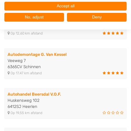
Accept all
Schutte Autosloperij
No, adjust
Deny
Kuiperstraat 14
6243NH Geulle
Op 12,60 km afstand
Autodemontage G. Van Kessel
Veeweg 7
6365CV Schinnen
Op 17,47 km afstand
Autohandel Beersdal V.O.F.
Huskensweg 102
6412SJ Heerlen
Op 19,55 km afstand