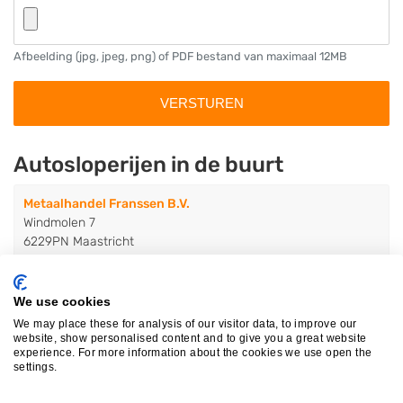
Afbeelding (jpg, jpeg, png) of PDF bestand van maximaal 12MB
Autosloperijen in de buurt
Metaalhandel Franssen B.V.
Windmolen 7
6229PN Maastricht
Op 0,28 km afstand
We use cookies
We may place these for analysis of our visitor data, to improve our
Eurema (European Recycling Maas..
website, show personalised content and to give you a great website
Windmolen 15
experience. For more information about the cookies we use open the
6229PN Maastricht
settings.
Op 0,30 km afstand