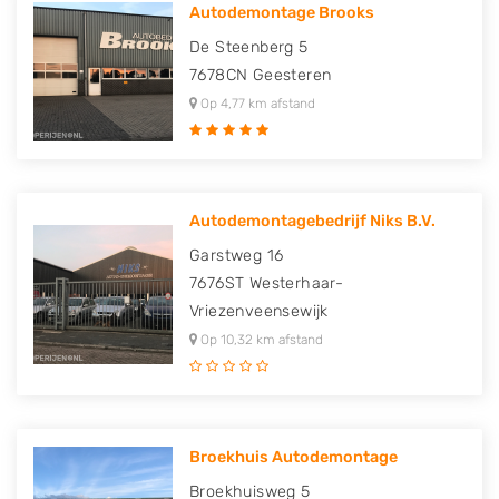
Autodemontage Brooks
De Steenberg 5
7678CN
Geesteren
Op 4,77 km afstand
Autodemontagebedrijf Niks B.V.
Garstweg 16
7676ST
Westerhaar-
Vriezenveensewijk
Op 10,32 km afstand
Broekhuis Autodemontage
Broekhuisweg 5