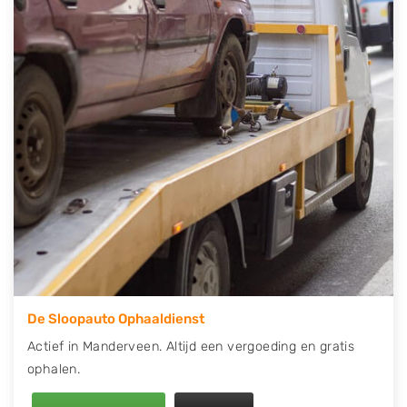
telefonisch contact op of maak een terugbelafspraak.
Wilt u direct een tweedehands auto onderdelen
offerte aanvragen? Dat kan via de Onderdelenlijn! Vul
uw kenteken in en druk op verzenden.
Wij kunnen u helpen met de inkoop van auto's van
eigenlijk alle merken, zoals Alfa Romeo, Audi, BMW,
Chevrolet, Citroën, Dacia, Fiat, Ford, Honda, Hyundai,
Kia, Mazda, Mercedes Benz, Mitsubishi, Nissan, Opel,
Peugeot, Porsche, Renault, Seat, Skoda, Suzuki, Tesla,
Toyota, Volkswagen en Volvo.
De Sloopauto Ophaaldienst
Actief in Manderveen. Altijd een vergoeding en gratis
ophalen.