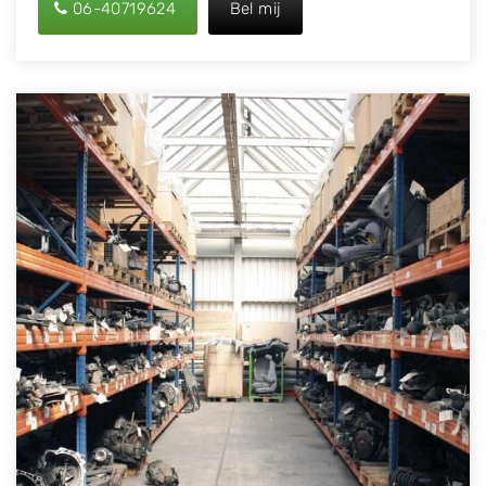
06-40719624
Bel mij