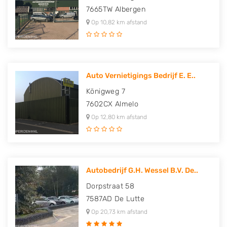
7665TW
Albergen
Op 10,82 km afstand
Auto Vernietigings Bedrijf E. E..
Königweg 7
7602CX
Almelo
Op 12,80 km afstand
Autobedrijf G.H. Wessel B.V. De..
Dorpstraat 58
7587AD
De Lutte
Op 20,73 km afstand