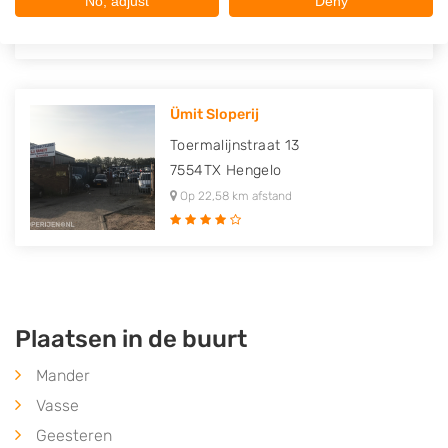
No, adjust
Deny
Op 22,54 km afstand
Ümit Sloperij
Toermalijnstraat 13
7554TX
Hengelo
Op 22,58 km afstand
Plaatsen in de buurt
Mander
Vasse
Geesteren