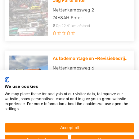
Jag Parts Enter
Mettenkampsweg 2
7468AH
Enter
Op 22,41 km afstand
Autodemontage en -Revisiebedrij..
Mettenkampsweg 6
7468AH
Enter
Op 22,46 km afstand
We use cookies
We may place these for analysis of our visitor data, to improve our
website, show personalised content and to give you a great website
experience. For more information about the cookies we use open the
settings.
Auto Samsen B.V.
Toermalijnstraat 15
Accept all
7554TX
Hengelo