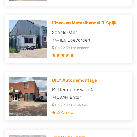
IJzer- en Metaalhandel J. Spijk..
Scholekster 2
7741LK
Coevorden
Op 22,38 km afstand
BILY Autodemontage
Mettenkampsweg 4
7468AH
Enter
Op 22,40 km afstand