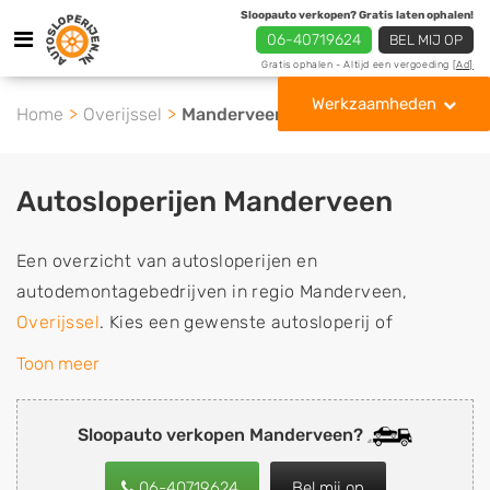
Sloopauto verkopen? Gratis laten ophalen!
06-40719624
BEL MIJ OP
Gratis ophalen - Altijd een vergoeding
[Ad]
Werkzaamheden
Home
Overijssel
Manderveen
Autosloperijen Manderveen
Een overzicht van autosloperijen en
autodemontagebedrijven in regio Manderveen,
Overijssel
. Kies een gewenste autosloperij of
autosloop uit de lijst die gespecialiseerd is in de
Toon meer
verkoop van gebruikte, tweedehands en sloopauto
onderdelen of in de inkoop van sloopauto's,
Sloopauto verkopen Manderveen?
schadeauto's en tweedehands auto's (ook zonder apk
keuring). Wilt u uw auto, camper, vrachtwagen, motor
06-40719624
Bel mij op