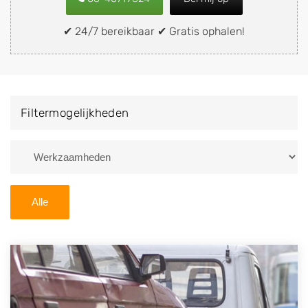
of brommobiel snel en eenvoudig verkopen aan een
demontagebedrijf in de buurt, deze zelf wegbrengen
✔ 24/7 bereikbaar ✔ Gratis ophalen!
naar de sloop of deze liever laten ophalen op een
locatie naar keuze? Kies dan voor een
autodemontagebedrijf of autosloperij in de omgeving
van Manderveen en ontvang een vergoeding voor uw
Filtermogelijkheden
oude of kapotte auto.
Zoekt u liever naar een sloperij in een andere plaats of
regio? U vindt hier alle bedrijven in
Overijssel
. U kunt
ook
zoeken
naar een sloop met behulp van uw
Alle
postcode.
U kunt er ook voor kiezen om direct uw sloopauto te
verkopen en op te laten halen door de Sloopauto
Ophaaldienst van Autosloperijen.nl. Wij kunnen uw
auto gratis ophalen in Manderveen
. Neem