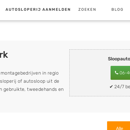
AUTOSLOPERIJ AANMELDEN
ZOEKEN
BLOG
rk
Sloopauto
emontagebedrijven in regio
06-4
loperij of autosloop uit de
✔ 24/7 be
van gebruikte, tweedehands en
loopauto's, schadeauto's en
). Wilt u uw auto, camper,
n eenvoudig verkopen aan
lf wegbrengen naar de sloop
Alle
 naar keuze? Kies dan voor