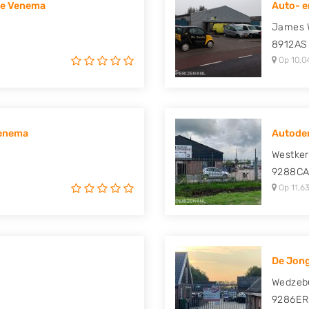
ge Venema
Auto- e
uki, Tesla, Toyota,
James W
8912AS
Op 10,0
Venema
Autodem
Westker
9288C
Op 11,63
De Jon
Wedzeb
9286ER