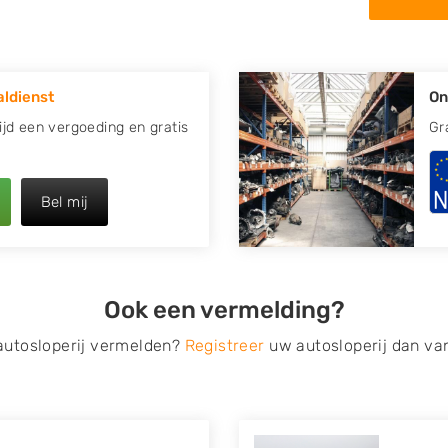
in de omgeving van Tytsjerk
 kapotte auto.
ldienst
On
re plaats of regio? U vindt
zoeken
naar een sloop met
ltijd een vergoeding en gratis
Gr
opauto te verkopen en op te
Bel mij
 van Autosloperijen.nl. Wij
k
. Neem telefonisch contact
irect een tweedehands auto
Ook een vermelding?
de Onderdelenlijn! Vul uw
 autosloperij vermelden?
Registreer
uw autosloperij dan va
s van eigenlijk alle merken,
roën, Dacia, Fiat, Ford,
 Mitsubishi, Nissan, Opel,