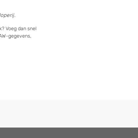
operij.
rk? Voeg dan snel
 NAW-gegevens,