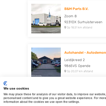
B&M Parts B.V.
Zoom 8
9231DX
Surhuisterveen
Op 18,51 km afstand
Autohandel - Autodemont
Leidijkreed 2
9865VS
Opende
Op 20,07 km afstand
We use cookies
We may place these for analysis of our visitor data, to improve our website
personalised content and to give you a great website experience. For mor
Plaatsen in de buurt
information about the cookies we use open the settings.