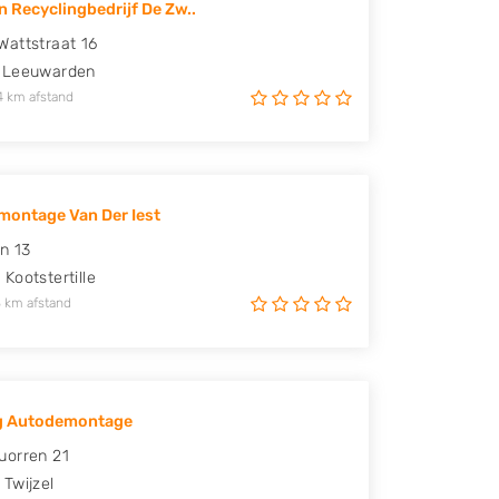
n Recyclingbedrijf De Zw..
attstraat 16
Leeuwarden
4 km afstand
ontage Van Der Iest
n 13
A
Kootstertille
 km afstand
g Autodemontage
uorren 21
Twijzel