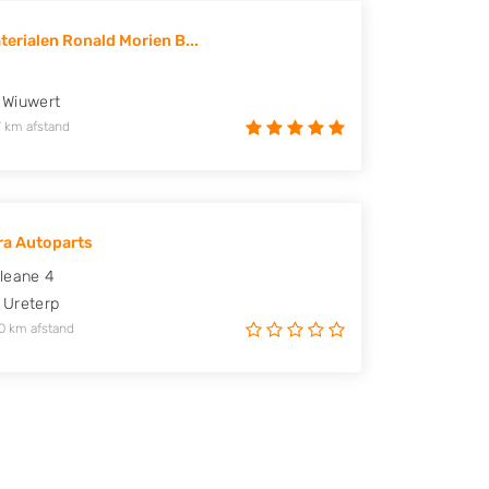
erialen Ronald Morien B...
Wiuwert
 km afstand
ra Autoparts
leane 4
Ureterp
0 km afstand