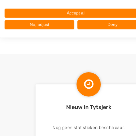
Tietjerk
Accept all
Gytsjerk
Oentsjerk
No, adjust
Deny
Aldtsjerk
Nieuw in Tytsjerk
Nog geen statistieken beschikbaar.