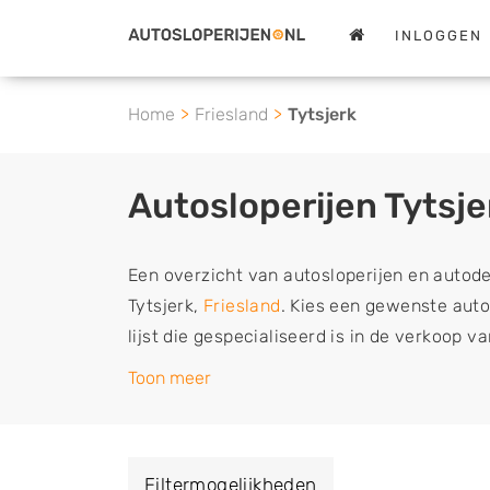
INLOGGEN
Home
Friesland
Tytsjerk
Autosloperijen Tytsje
Een overzicht van autosloperijen en autod
Tytsjerk,
Friesland
. Kies een gewenste autos
lijst die gespecialiseerd is in de verkoop 
sloopauto onderdelen of in de inkoop van s
Toon meer
tweedehands auto's (ook zonder apk keuring
vrachtwagen, motor of brommobiel snel e
een demontagebedrijf in de buurt, deze ze
Filtermogelijkheden
of deze liever laten ophalen op een locatie