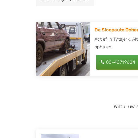
een autodemontagebedrijf of autosloperij 
en ontvang een vergoeding voor uw oude of
De Sloopauto Ophaa
Zoekt u liever naar een sloperij in een ande
hier alle bedrijven in
Friesland
. U kunt ook
Actief in Tytsjerk. A
ophalen.
behulp van uw postcode.
U kunt er ook voor kiezen om direct uw slo
06-40719624
laten halen door de Sloopauto Ophaaldienst
kunnen uw
auto gratis ophalen in Tytsjer
op of maak een terugbelafspraak. Wilt u d
onderdelen offerte aanvragen? Dat kan via 
kenteken in en druk op verzenden.
Wilt u uw
Wij kunnen u helpen met de inkoop van auto'
zoals Alfa Romeo, Audi, BMW, Chevrolet, Cit
Honda, Hyundai, Kia, Mazda, Mercedes Benz,