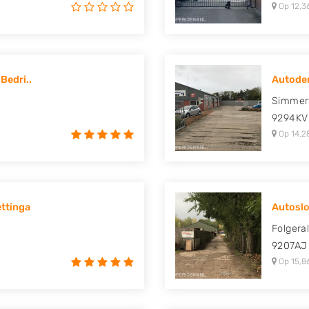
Op 12,3
Bedri..
Autodem
Simmer
9294KV
Op 14,2
ttinga
Autoslop
Folgera
9207AJ
Op 15,8