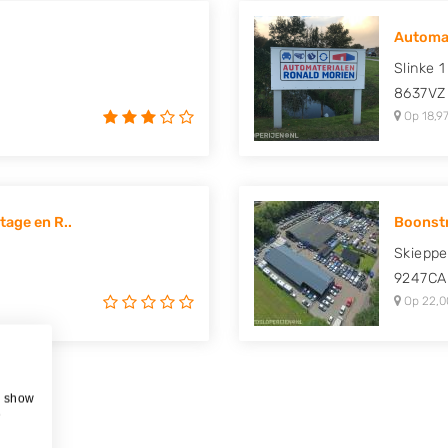
Automat
Slinke 1
8637VZ
Op 18,97
age en R..
Boonst
Skieppe
9247CA
Op 22,0
, show
e