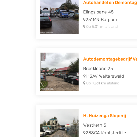
Autohandel en Demonta
Peugeot, Porsche, Renault, Seat, Skoda, Suz
Elingsloane 45
Volkswagen en Volvo.
9251MN
Burgum
Op 5,01 km afstand
Autodemontagebedrijf 
Broekloane 25
9113AV
Walterswald
Op 10,61 km afstand
H. Huizenga Sloperij
Westkern 5
9288CA
Kootstertille