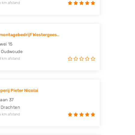
6 km afstand
ontagebedrijf Westergees..
wei 15
Oudwoude
8 km afstand
erij Pieter Nicolai
laan 37
Drachten
6 km afstand