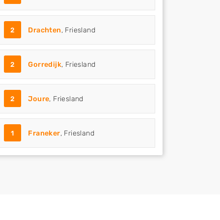
2
Drachten
, Friesland
2
Gorredijk
, Friesland
2
Joure
, Friesland
1
Franeker
, Friesland