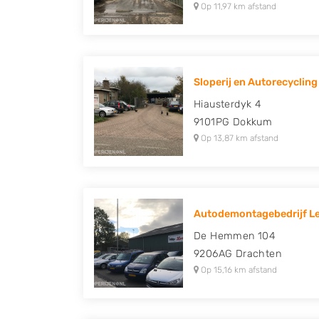
Op 11,97 km afstand
Sloperij en Autorecycling 
Hiausterdyk 4
9101PG
Dokkum
Op 13,87 km afstand
Autodemontagebedrijf Le
De Hemmen 104
9206AG
Drachten
Op 15,16 km afstand