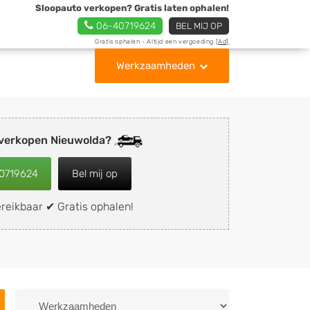
Sloopauto verkopen? Gratis laten ophalen!
06-40719624
BEL MIJ OP
Gratis ophalen - Altijd een vergoeding
[Ad]
Werkzaamheden
 verkopen Nieuwolda?
0719624
Bel mij op
reikbaar ✔ Gratis ophalen!