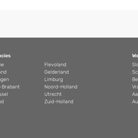
ncies
W
he
Flevoland
Sl
and
Gelderland
Sc
ngen
Limburg
Be
-Brabant
Noord-Holland
Vr
ssel
Utrecht
Aa
nd
Zuid-Holland
Au