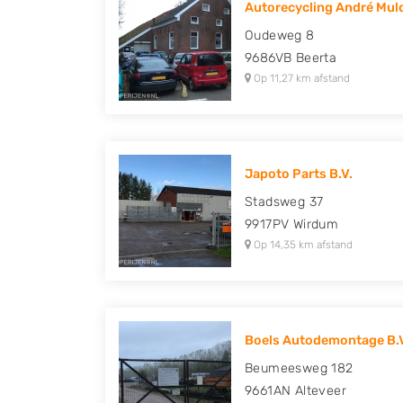
Autorecycling André Mul
Peugeot, Porsche, Renault, Seat, Skoda, Suz
Oudeweg 8
Volkswagen en Volvo.
9686VB
Beerta
Op 11,27 km afstand
Japoto Parts B.V.
Stadsweg 37
9917PV
Wirdum
Op 14,35 km afstand
Boels Autodemontage B.
Beumeesweg 182
9661AN
Alteveer