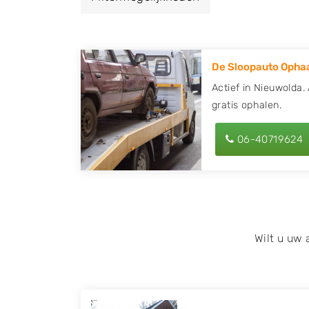
een autodemontagebedrijf of autosloperij 
Nieuwolda en ontvang een vergoeding voor
De Sloopauto Ophaa
Zoekt u liever naar een sloperij in een ande
hier alle bedrijven in
Groningen
. U kunt oo
Actief in Nieuwolda.
gratis ophalen.
behulp van uw postcode.
U kunt er ook voor kiezen om direct uw slo
06-40719624
laten halen door de Sloopauto Ophaaldienst
kunnen uw
auto gratis ophalen in Nieuwo
contact op of maak een terugbelafspraak. W
tweedehands auto onderdelen offerte aanv
Onderdelenlijn! Vul uw kenteken in en druk
Wilt u uw
Wij kunnen u helpen met de inkoop van auto'
zoals Alfa Romeo, Audi, BMW, Chevrolet, Cit
Honda, Hyundai, Kia, Mazda, Mercedes Benz,