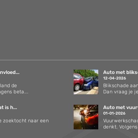
nvloed...
Auto met bliks
12-04-2026
rland de
Blikschade aan
gens beta...
Dan vraag je je
 is h...
Auto met vuur
01-01-2026
 je zoektocht naar een
Vuurwerkschad
denkt. Volgen