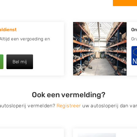
in de omgeving van
 uw oude of kapotte auto.
ldienst
On
re plaats of regio? U vindt
k
zoeken
naar een sloop met
 Altijd een vergoeding en
Gr
opauto te verkopen en op te
Bel mij
 van Autosloperijen.nl. Wij
lda
. Neem telefonisch
ilt u direct een
Ook een vermelding?
ragen? Dat kan via de
 op verzenden.
 autosloperij vermelden?
Registreer
uw autosloperij dan va
s van eigenlijk alle merken,
roën, Dacia, Fiat, Ford,
 Mitsubishi, Nissan, Opel,