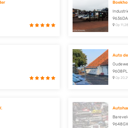
der
Boekho
uki, Tesla, Toyota,
Industr
9636DA
Op 11,28
Auto de
Oudewe
9608PL
Op 20,2
V.
Autohan
Barevel
9648G