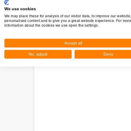
We use cookies
We may place these for analysis of our visitor data, to improve our website
Nieuw in Nieuwolda
personalised content and to give you a great website experience. For mor
information about the cookies we use open the settings.
Nog geen statistieken beschikbaar.
Accept all
No, adjust
Deny