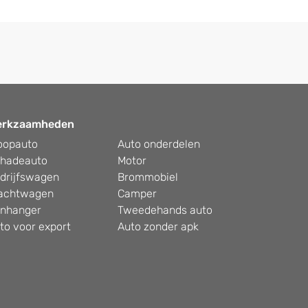
erkzaamheden
oopauto
Auto onderdelen
hadeauto
Motor
drijfswagen
Brommobiel
achtwagen
Camper
nhanger
Tweedehands auto
to voor export
Auto zonder apk