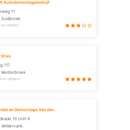
lt Autodemontagebedrijf
ieweg 11
Zuidbroek
 km afstand
 Vries
g 117
Westerbroek
9 km afstand
del en Demontage Van der..
dkade 16 Unit 4
X
Wildervank