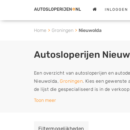
INLOGGEN
Home
Groningen
Nieuwolda
Autosloperijen Nieuw
Een overzicht van autosloperijen en autod
Nieuwolda,
Groningen
. Kies een gewenste a
de lijst die gespecialiseerd is in de verko
en sloopauto onderdelen of in de inkoop va
Toon meer
en tweedehands auto's (ook zonder apk keur
vrachtwagen, motor of brommobiel snel e
een demontagebedrijf in de buurt, deze ze
Filtermogelijkheden
of deze liever laten ophalen op een locatie