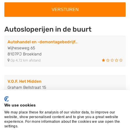
Autosloperijen in de buurt
Autohandel en -demontagebedrijf..
Wijheseweg 65
8107PJ Broekland
Op 4,72 km afstand
V.O.F. Het Midden
Graham Bellstraat 15
8013PL Zwolle
Op 15,51 km afstand
We use cookies
We may place these for analysis of our visitor data, to improve our
website, show personalised content and to give you a great website
Autodemontagebedrijf De Mars B...
experience. For more information about the cookies we use open the
settings.
Graham Bellstraat 13