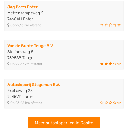
Jag Parts Enter
Mettenkampsweg 2
7468AH Enter
Op 22,13 km afstand
Van de Bunte Teuge B.V.
Stationsweg 5
7395SB Teuge
Op 22,67 km afstand
Autosloperij Stegeman B.V.
Exelseweg 25
7245VD Laren
Op 23,25 km afstand
Meer autosloperijen in Raalte