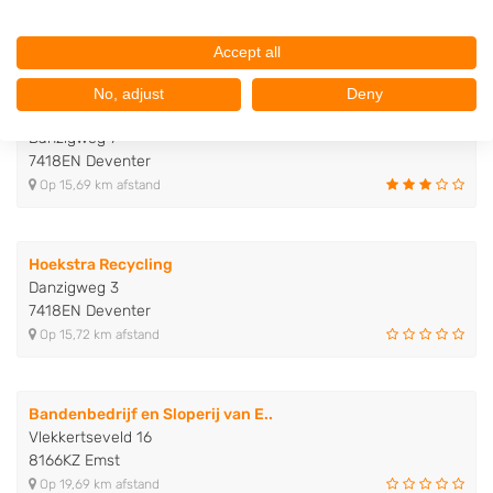
8013PL Zwolle
Op 15,54 km afstand
Accept all
No, adjust
Deny
Autodemontagebedrijf v. Lies
Danzigweg 7
7418EN Deventer
Op 15,69 km afstand
Hoekstra Recycling
Danzigweg 3
7418EN Deventer
Op 15,72 km afstand
Bandenbedrijf en Sloperij van E..
Vlekkertseveld 16
8166KZ Emst
Op 19,69 km afstand