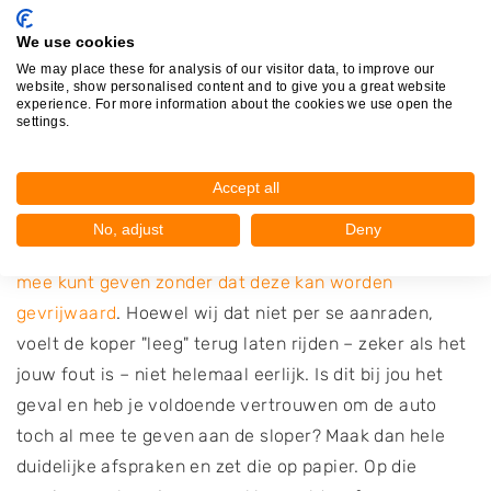
frustratie. Geef daarom duidelijk door in welke staat
de auto is en of er beperkingen zijn. Zo voorkom je
We use cookies
We may place these for analysis of our visitor data, to improve our
verrassingen ter plekke.
website, show personalised content and to give you a great website
experience. For more information about the cookies we use open the
De auto kan niet worden
settings.
gevrijwaard: kan ik hem toch
meegeven?
Accept all
Kom je er ter plekke achter dat je geen autopapieren
No, adjust
Deny
hebt? Dan vraag je je misschien af of je de
auto toch
mee kunt geven zonder dat deze kan worden
gevrijwaard
. Hoewel wij dat niet per se aanraden,
voelt de koper "leeg" terug laten rijden – zeker als het
jouw fout is – niet helemaal eerlijk. Is dit bij jou het
geval en heb je voldoende vertrouwen om de auto
toch al mee te geven aan de sloper? Maak dan hele
duidelijke afspraken en zet die op papier. Op die