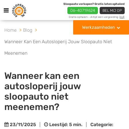
Sloopauto verkopen? Gratis laten ophalen!
06-40719624
BEL MIJ OP
Gratis ophalen - Altijd een vergoeding
[Ad]
Werkzaamheden
Home
Blog
Wanneer Kan Een Autosloperij Jouw Sloopauto Niet
Meenemen
Wanneer kan een
autosloperij jouw
sloopauto niet
meenemen?
23/11/2025
|
Leestijd: 5 min.
|
Categorie: