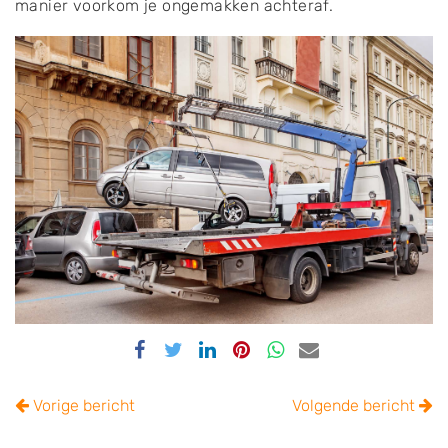
manier voorkom je ongemakken achteraf.
Delen
Delen
Delen
Delen
Delen
Delen
via
via
via
via
via
via
Facebook
Twitter
Linkedin
Pinterest
Whatsapp
email
Vorige bericht
Volgende bericht