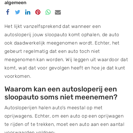
algemeen
Delen
Delen
Delen
Delen
Delen
Delen
via
via
via
via
via
via
Facebook
Twitter
Linkedin
Pinterest
Whatsapp
email
Het lijkt vanzelfsprekend dat wanneer een
autosloperij jouw sloopauto komt ophalen, de auto
ook daadwerkelijk meegenomen wordt. Echter, het
gebeurt regelmatig dat een auto toch niet
meegenomen kan worden. Wij leggen uit waardoor dat
komt, wat dat voor gevolgen heeft en hoe je dat kunt
voorkomen.
Waarom kan een autosloperij een
sloopauto soms niet meenemen?
Autosloperijen halen auto's meestal op met
oprijwagens. Echter, om een auto op een oprijwagen
te rijden of te trekken, moet een auto aan een aantal
voorwaarden voldoen: