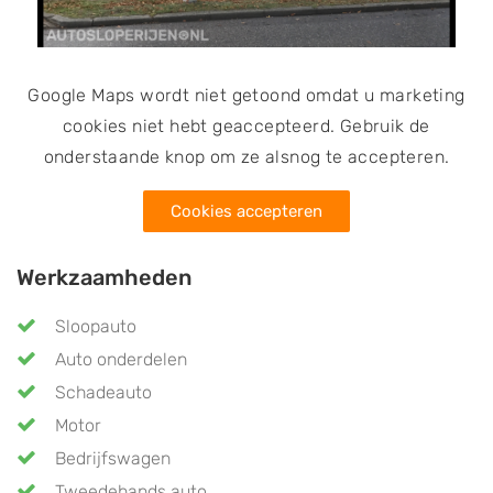
van belastingen voor de auto. De onderdelen die door
dit bedrijf verkocht worden en niet op voorraad zijn,
kunnen in veel gevallen besteld worden. Het bestellen
Google Maps wordt niet getoond omdat u marketing
van onderdelen kan telefonisch of via de website. Ook
cookies niet hebt geaccepteerd. Gebruik de
is het mogelijk om op locatie langs te gaan.
onderstaande knop om ze alsnog te accepteren.
Cookies accepteren
Werkzaamheden
Sloopauto
Auto onderdelen
Schadeauto
Motor
Bedrijfswagen
Tweedehands auto