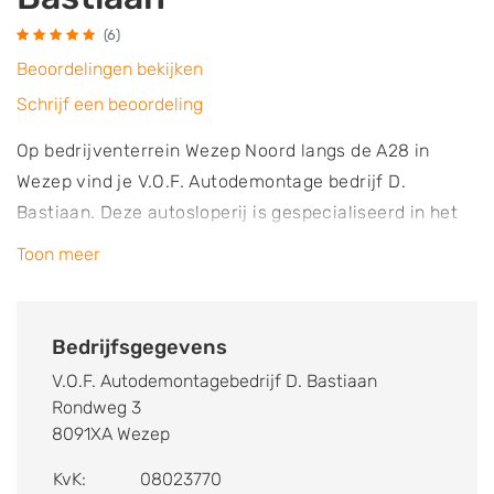
(6)
Beoordelingen bekijken
Schrijf een beoordeling
Op bedrijventerrein Wezep Noord langs de A28 in
Wezep vind je V.O.F. Autodemontage bedrijf D.
Bastiaan. Deze autosloperij is gespecialiseerd in het
demonteren van auto’s. Het bedrijf beschikt over een
Toon meer
ruim terrein waar tientallen auto’s opgeslagen staan
die gebruikt worden voor onderdelen. V.O.F.
Autodemontage bedrijf D. Bastiaan is aangesloten bij
Bedrijfsgegevens
brancheorganisatie Stiba en Auto Recycling
V.O.F. Autodemontagebedrijf D. Bastiaan
Nederland (ARN). Het ARN houdt toezicht op het
Rondweg 3
milieuvriendelijk demonteren van voertuigen. Auto’s
8091XA Wezep
en andere voertuigen worden dan ook volgens de door
KvK:
08023770
deze organisaties gestelde eisen en regels