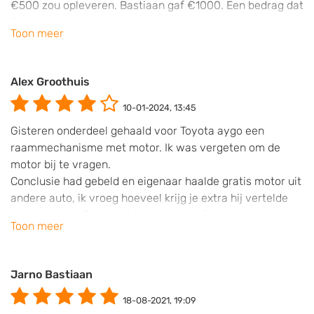
€500 zou opleveren. Bastiaan gaf €1000. Een bedrag dat
2 x zo hoog is.
Toon meer
Alex Groothuis
10-01-2024, 13:45
Gisteren onderdeel gehaald voor Toyota aygo een
raammechanisme met motor. Ik was vergeten om de
motor bij te vragen.
Conclusie had gebeld en eigenaar haalde gratis motor uit
andere auto, ik vroeg hoeveel krijg je extra hij vertelde
nix is service. Bedankt hiervoor raam functioneert weer
Toon meer
👍👍👍super goed geholpen door deze mensen
Jarno Bastiaan
18-08-2021, 19:09