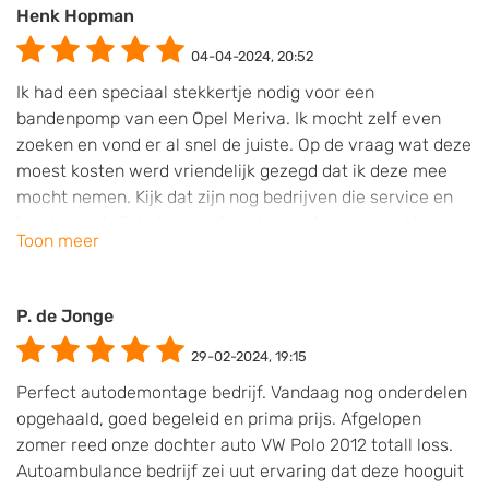
Henk Hopman
04-04-2024, 20:52
Ik had een speciaal stekkertje nodig voor een
bandenpomp van een Opel Meriva. Ik mocht zelf even
zoeken en vond er al snel de juiste. Op de vraag wat deze
moest kosten werd vriendelijk gezegd dat ik deze mee
mocht nemen. Kijk dat zijn nog bedrijven die service en
klantvriendelijkheid hoog in het vaandel hebben. Mannen
Toon meer
bedankt en zeker tot een volgende keer.
P. de Jonge
29-02-2024, 19:15
Perfect autodemontage bedrijf. Vandaag nog onderdelen
opgehaald, goed begeleid en prima prijs. Afgelopen
zomer reed onze dochter auto VW Polo 2012 totall loss.
Autoambulance bedrijf zei uut ervaring dat deze hooguit