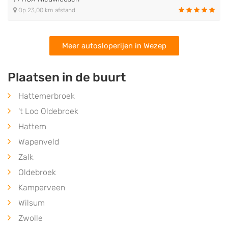
Op 23,00 km afstand
Meer autosloperijen in Wezep
Plaatsen in de buurt
Hattemerbroek
't Loo Oldebroek
Hattem
Wapenveld
Zalk
Oldebroek
Kamperveen
Wilsum
Zwolle