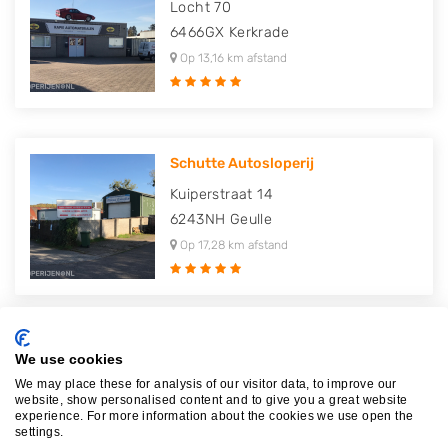
Locht 70
6466GX
Kerkrade
Op 13,16 km afstand
Schutte Autosloperij
Kuiperstraat 14
6243NH
Geulle
Op 17,28 km afstand
autosloperij Ties Remmers maast..
We use cookies
Hubert van Doornelaan 21
We may place these for analysis of our visitor data, to improve our
website, show personalised content and to give you a great website
6229VJ
Maastricht
experience. For more information about the cookies we use open the
settings.
Op 24,74 km afstand