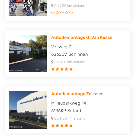
Op 7,33 km afstand
Autodemontage G. Van Kessel
Veeweg 7
6365CV
Schinnen
Op 8,01 km afstand
Autodemontage Zelissen
Milieuparkweg 14
6136KP
Sittard
Op 9,80 km afstand