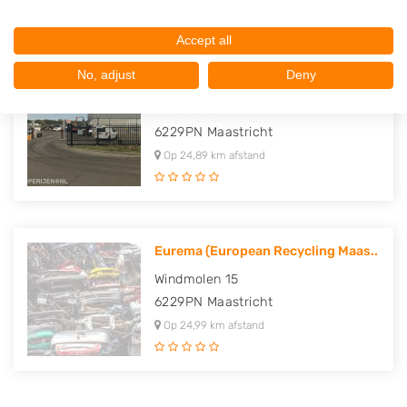
Accept all
No, adjust
Deny
Metaalhandel Franssen B.V.
Windmolen 7
6229PN
Maastricht
Op 24,89 km afstand
Eurema (European Recycling Maas..
Windmolen 15
6229PN
Maastricht
Op 24,99 km afstand