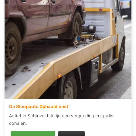
contact op of maak een terugbelafspraak. Wilt u
direct een tweedehands auto onderdelen offerte
aanvragen? Dat kan via de Onderdelenlijn! Vul uw
kenteken in en druk op verzenden.
Wij kunnen u helpen met de inkoop van auto's van
eigenlijk alle merken, zoals Alfa Romeo, Audi, BMW,
Chevrolet, Citroën, Dacia, Fiat, Ford, Honda, Hyundai,
Kia, Mazda, Mercedes Benz, Mitsubishi, Nissan, Opel,
Peugeot, Porsche, Renault, Seat, Skoda, Suzuki, Tesla,
Toyota, Volkswagen en Volvo.
De Sloopauto Ophaaldienst
Actief in Schinveld. Altijd een vergoeding en gratis
ophalen.