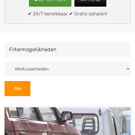
snel en eenvoudig verkopen aan een
demontagebedrijf in de buurt, deze zelf wegbrengen
✔ 24/7 bereikbaar ✔ Gratis ophalen!
naar de sloop of deze liever laten ophalen op een
locatie naar keuze? Kies dan voor een
autodemontagebedrijf of autosloperij in de omgeving
van Schinveld en ontvang een vergoeding voor uw
Filtermogelijkheden
oude of kapotte auto.
Zoekt u liever naar een sloperij in een andere plaats of
regio? U vindt hier alle bedrijven in
Limburg
. U kunt
ook
zoeken
naar een sloop met behulp van uw
Alle
postcode.
U kunt er ook voor kiezen om direct uw sloopauto te
verkopen en op te laten halen door de Sloopauto
Ophaaldienst van Autosloperijen.nl. Wij kunnen uw
auto gratis ophalen in Schinveld
. Neem telefonisch