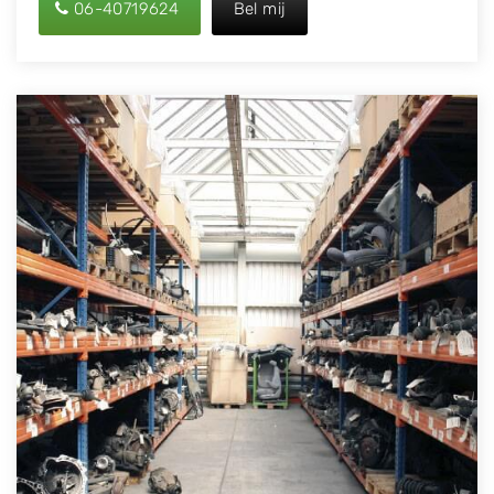
06-40719624
Bel mij