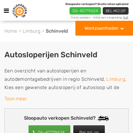
Sloopauto verkopen? Gratis laten ophalen!
06-40719624
BEL MIJ OP
Gratis ophalen - Altijd een vergoeding
[Ad]
Werkzaamheden
Home
Limburg
Schinveld
Autosloperijen Schinveld
Een overzicht van autosloperijen en
autodemontagebedrijven in regio Schinveld,
Limburg
.
Kies een gewenste autosloperij of autosloop uit de
lijst die gespecialiseerd is in de verkoop van
Toon meer
gebruikte, tweedehands en sloopauto onderdelen of in
de inkoop van sloopauto's, schadeauto's en
Sloopauto verkopen Schinveld?
tweedehands auto's (ook zonder apk keuring). Wilt u
uw auto, camper, vrachtwagen, motor of brommobiel
06-40719624
Bel mij op