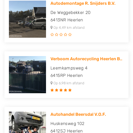
Autodemontage R. Snijders B.V.
De Weggebekker 20
6413NR
Heerlen
Op 4,49 km afstand
Verboom Autorecycling Heerlen B..
Leemkampsweg 4
6415RP
Heerlen
Op 6,98 km afstand
Autohandel Beersdal V.O.F.
Huskensweg 102
6412SJ
Heerlen