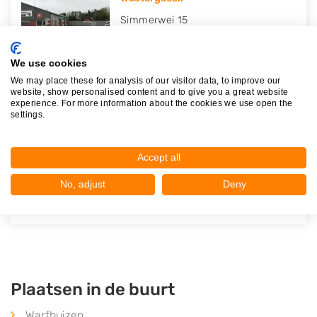
Simmerwei 15
9294KV
Oudwoude
Op 24,29 km afstand
We use cookies
We may place these for analysis of our visitor data, to improve our
website, show personalised content and to give you a great website
experience. For more information about the cookies we use open the
settings.
B&M Parts B.V.
Zoom 8
Accept all
9231DX
Surhuisterveen
No, adjust
Deny
Op 24,99 km afstand
Plaatsen in de buurt
Warfhuizen