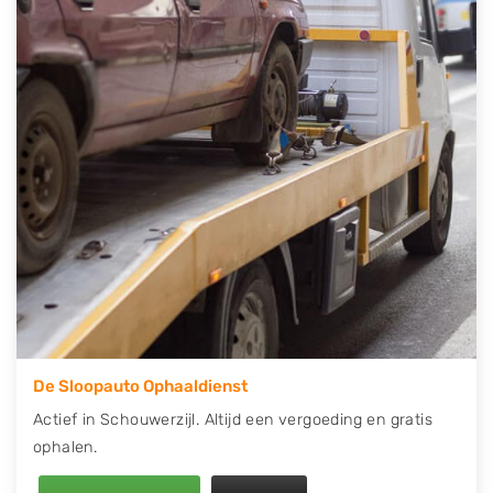
telefonisch contact op of maak een terugbelafspraak.
Wilt u direct een tweedehands auto onderdelen
offerte aanvragen? Dat kan via de Onderdelenlijn! Vul
uw kenteken in en druk op verzenden.
Wij kunnen u helpen met de inkoop van auto's van
eigenlijk alle merken, zoals Alfa Romeo, Audi, BMW,
Chevrolet, Citroën, Dacia, Fiat, Ford, Honda, Hyundai,
Kia, Mazda, Mercedes Benz, Mitsubishi, Nissan, Opel,
Peugeot, Porsche, Renault, Seat, Skoda, Suzuki, Tesla,
Toyota, Volkswagen en Volvo.
De Sloopauto Ophaaldienst
Actief in Schouwerzijl. Altijd een vergoeding en gratis
ophalen.