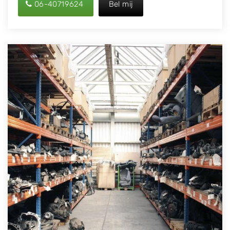
06-40719624
Bel mij