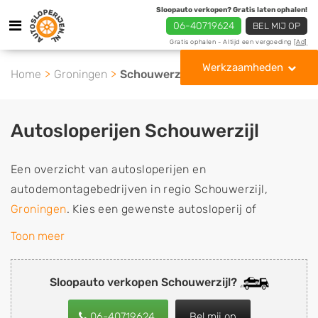
Sloopauto verkopen? Gratis laten ophalen!
06-40719624
BEL MIJ OP
Gratis ophalen - Altijd een vergoeding
[Ad]
Werkzaamheden
Home
Groningen
Schouwerzijl
Autosloperijen Schouwerzijl
Een overzicht van autosloperijen en
autodemontagebedrijven in regio Schouwerzijl,
Groningen
. Kies een gewenste autosloperij of
autosloop uit de lijst die gespecialiseerd is in de
Toon meer
verkoop van gebruikte, tweedehands en sloopauto
onderdelen of in de inkoop van sloopauto's,
Sloopauto verkopen Schouwerzijl?
schadeauto's en tweedehands auto's (ook zonder apk
keuring). Wilt u uw auto, camper, vrachtwagen, motor
06-40719624
Bel mij op