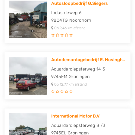
Autosloopbedrijf G.Siegers
Industrieweg 6
9804TG
Noordhorn
Op 9,46 km afstand
Autodemontagebedrijf E. Hovingh..
Aduarderdiepsterweg 14 3
9745EM
Groningen
Op 12,77 km afstand
International Motor B.V.
Aduarderdiepsterweg 8 /3
9745EL
Groningen