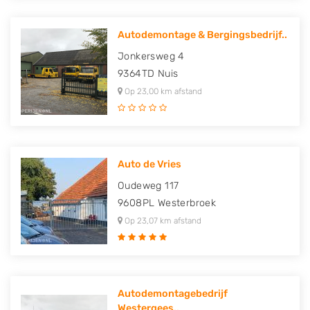
Autodemontage & Bergingsbedrijf..
Jonkersweg 4
9364TD
Nuis
Op 23,00 km afstand
Auto de Vries
Oudeweg 117
9608PL
Westerbroek
Op 23,07 km afstand
Autodemontagebedrijf
Westergees..