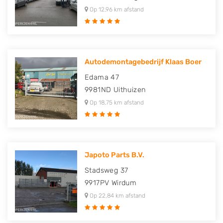
Op 12,96 km afstand
Autodemontagebedrijf Klaas Boer
Edama 47
9981ND
Uithuizen
Op 18,75 km afstand
Japoto Parts B.V.
Stadsweg 37
9917PV
Wirdum
Op 22,84 km afstand