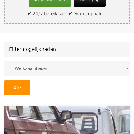
of brommobiel snel en eenvoudig verkopen aan een
demontagebedrijf in de buurt, deze zelf wegbrengen
✔ 24/7 bereikbaar ✔ Gratis ophalen!
naar de sloop of deze liever laten ophalen op een
locatie naar keuze? Kies dan voor een
autodemontagebedrijf of autosloperij in de omgeving
van Schouwerzijl en ontvang een vergoeding voor uw
Filtermogelijkheden
oude of kapotte auto.
Zoekt u liever naar een sloperij in een andere plaats of
regio? U vindt hier alle bedrijven in
Groningen
. U kunt
ook
zoeken
naar een sloop met behulp van uw
Alle
postcode.
U kunt er ook voor kiezen om direct uw sloopauto te
verkopen en op te laten halen door de Sloopauto
Ophaaldienst van Autosloperijen.nl. Wij kunnen uw
auto gratis ophalen in Schouwerzijl
. Neem