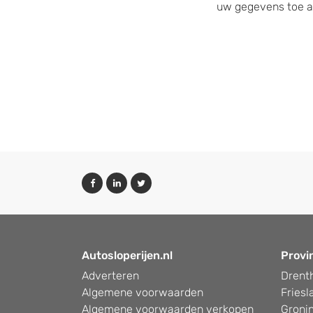
uw gegevens toe a
Autosloperijen.nl
Provi
Adverteren
Drent
Algemene voorwaarden
Friesl
Algemene voorwaarden verkopen
Groni