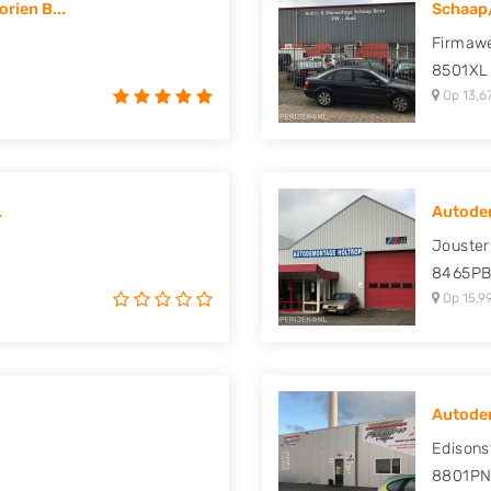
rien B...
Schaap
uki, Tesla, Toyota,
Firmawe
8501XL
Op 13,6
.
Autodem
Jouster
8465P
Op 15,9
Autodem
Edisons
8801P