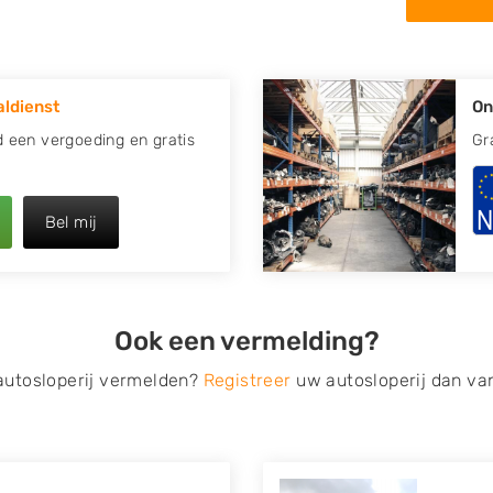
in de omgeving van Sneek en
apotte auto.
ldienst
On
re plaats of regio? U vindt
zoeken
naar een sloop met
jd een vergoeding en gratis
Gr
opauto te verkopen en op te
Bel mij
 van Autosloperijen.nl. Wij
 Neem telefonisch contact op
ct een tweedehands auto
Ook een vermelding?
de Onderdelenlijn! Vul uw
 autosloperij vermelden?
Registreer
uw autosloperij dan va
s van eigenlijk alle merken,
roën, Dacia, Fiat, Ford,
 Mitsubishi, Nissan, Opel,