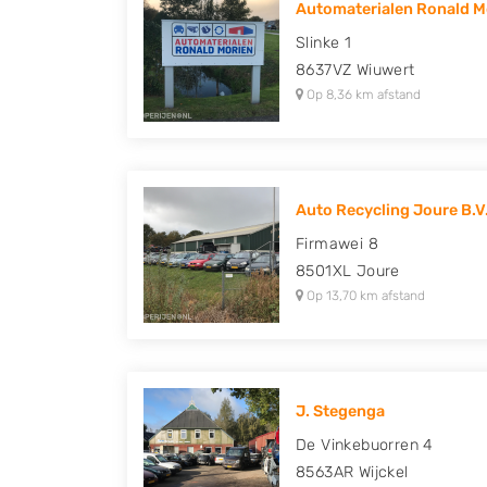
Automaterialen Ronald Mo
Peugeot, Porsche, Renault, Seat, Skoda, Suz
Slinke 1
Volkswagen en Volvo.
8637VZ
Wiuwert
Op 8,36 km afstand
Auto Recycling Joure B.V
Firmawei 8
8501XL
Joure
Op 13,70 km afstand
J. Stegenga
De Vinkebuorren 4
8563AR
Wijckel