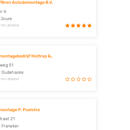
/Bron Autodemontage B.V.
i 6
Joure
7 km afstand
ontagebedrijf Holtrop &..
weg 51
B
Oudehaske
9 km afstand
ontage P. Poelstra
traat 21
N
Franeker