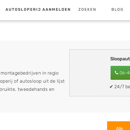
AUTOSLOPERIJ AANMELDEN
ZOEKEN
BLOG
k
Sloopau
emontagebedrijven in regio
06-4
perij of autosloop uit de lijst
✔ 24/7 be
ebruikte, tweedehands en
loopauto's, schadeauto's en
). Wilt u uw auto, camper,
n eenvoudig verkopen aan
lf wegbrengen naar de sloop
Alle
 naar keuze? Kies dan voor