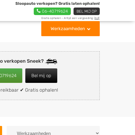
Sloopauto verkopen? Gratis laten ophalen!
06-40719624
BEL MIJ OP
Gratis ophalen - Altijd een vergoeding
[Ad]
Werkzaamheden
to verkopen Sneek?
0719624
Bel mij op
reikbaar ✔ Gratis ophalen!