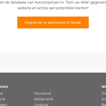
an de database van Autosloperijen.nl. Toon uw NAW-gegeven
website en acties aan potentiële klanten!
Registreer je autosloop in Sneek
ncies
W
he
Flevoland
Sl
and
Gelderland
Sc
ngen
Limburg
Be