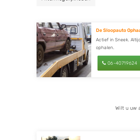
een autodemontagebedrijf of autosloperij 
ontvang een vergoeding voor uw oude of k
De Sloopauto Ophaa
Zoekt u liever naar een sloperij in een ande
hier alle bedrijven in
Friesland
. U kunt ook
Actief in Sneek. Alti
ophalen.
behulp van uw postcode.
U kunt er ook voor kiezen om direct uw slo
06-40719624
laten halen door de Sloopauto Ophaaldienst
kunnen uw
auto gratis ophalen in Sneek
.
of maak een terugbelafspraak. Wilt u dire
onderdelen offerte aanvragen? Dat kan via 
kenteken in en druk op verzenden.
Wilt u uw
Wij kunnen u helpen met de inkoop van auto'
zoals Alfa Romeo, Audi, BMW, Chevrolet, Cit
Honda, Hyundai, Kia, Mazda, Mercedes Benz,