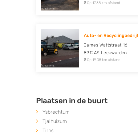
Op 17,38 km afstand
Auto- en Recyclingbedrijf
James Wattstraat 16
8912AS
Leeuwarden
Op 19,08 km afstand
Plaatsen in de buurt
Ysbrechtum
Tjalhuizum
Tirns