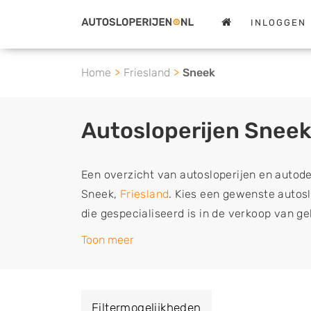
INLOGGEN
Home
Friesland
Sneek
Autosloperijen Snee
Een overzicht van autosloperijen en autod
Sneek,
Friesland
. Kies een gewenste autoslo
die gespecialiseerd is in de verkoop van g
sloopauto onderdelen of in de inkoop van s
Toon meer
tweedehands auto's (ook zonder apk keuring
vrachtwagen, motor of brommobiel snel e
een demontagebedrijf in de buurt, deze ze
Filtermogelijkheden
of deze liever laten ophalen op een locatie