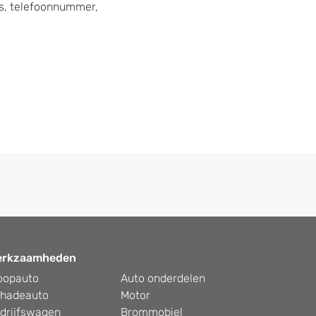
s, telefoonnummer,
erkzaamheden
oopauto
Auto onderdelen
hadeauto
Motor
drijfswagen
Brommobiel