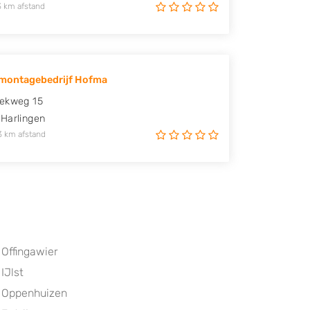
3 km afstand
montagebedrijf Hofma
rekweg 15
Harlingen
3 km afstand
Offingawier
IJlst
Oppenhuizen