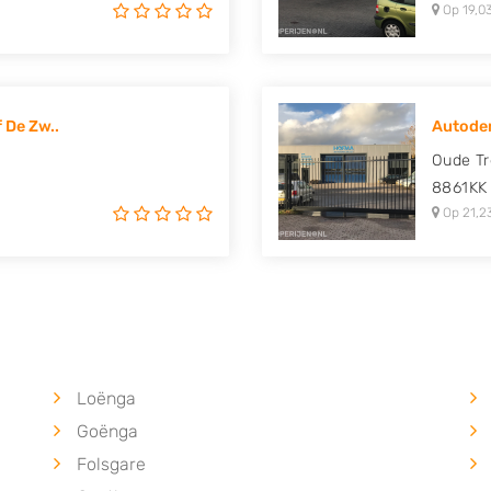
Op 19,0
 De Zw..
Autode
Oude T
8861KK
Op 21,2
Loënga
Goënga
Folsgare