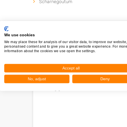
Scharnegoutum
We use cookies
We may place these for analysis of our visitor data, to improve our website
personalised content and to give you a great website experience. For mor
information about the cookies we use open the settings.
Accept all
Nieuw in Sneek
No, adjust
Deny
Nog geen statistieken beschikbaar.