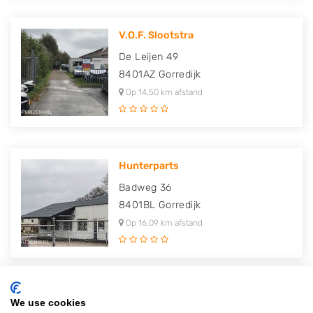
V.O.F. Slootstra
De Leijen 49
8401AZ
Gorredijk
Op 14,50 km afstand
Hunterparts
Badweg 36
8401BL
Gorredijk
Op 16,09 km afstand
J. Stegenga
We use cookies