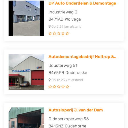
DP Auto Onderdelen & Demontage
Industrieweg 3
8471AD
Wolvega
Op 2,29 km afstand
Autodemontagebedrijf Holtrop &..
Jousterweg 51
8465PB
Oudehaske
Op 12,23 km afstand
Autosloperij J. van der Dam
Oldeberkoperweg 56
8413NZ
Oudehorne