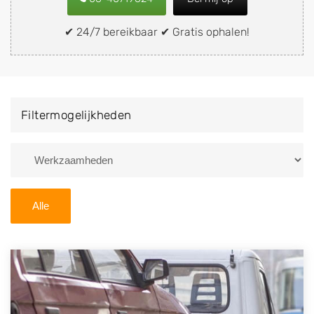
snel en eenvoudig verkopen aan een
demontagebedrijf in de buurt, deze zelf wegbrengen
✔ 24/7 bereikbaar ✔ Gratis ophalen!
naar de sloop of deze liever laten ophalen op een
locatie naar keuze? Kies dan voor een
autodemontagebedrijf of autosloperij in de omgeving
van Sonnega en ontvang een vergoeding voor uw
Filtermogelijkheden
oude of kapotte auto.
Zoekt u liever naar een sloperij in een andere plaats of
regio? U vindt hier alle bedrijven in
Friesland
. U kunt
ook
zoeken
naar een sloop met behulp van uw
Alle
postcode.
U kunt er ook voor kiezen om direct uw sloopauto te
verkopen en op te laten halen door de Sloopauto
Ophaaldienst van Autosloperijen.nl. Wij kunnen uw
auto gratis ophalen in Sonnega
. Neem telefonisch