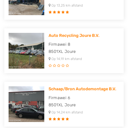
Op 13,25 km afstand
Auto Recycling Joure B.V.
Firmawei 8
8501XL
Joure
Op 14,19 km afstand
Schaap/Bron Autodemontage B.V.
Firmawei 6
8501XL
Joure
Op 14,24 km afstand