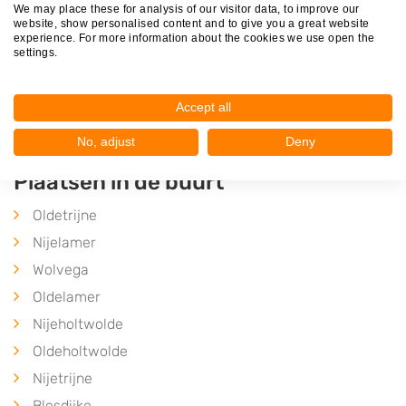
De Vinkebuorren 4
We may place these for analysis of our visitor data, to improve our
website, show personalised content and to give you a great website
8563AR
Wijckel
experience. For more information about the cookies we use open the
settings.
Op 24,09 km afstand
Accept all
No, adjust
Deny
Plaatsen in de buurt
Oldetrijne
Nijelamer
Wolvega
Oldelamer
Nijeholtwolde
Oldeholtwolde
Nijetrijne
Blesdijke