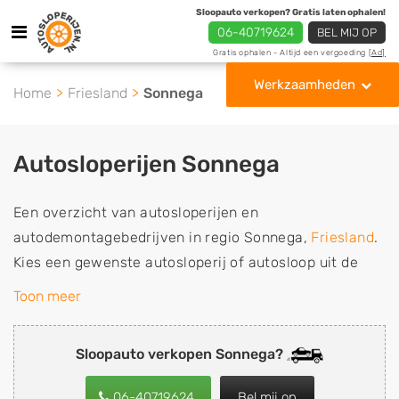
Sloopauto verkopen? Gratis laten ophalen!
06-40719624
BEL MIJ OP
Gratis ophalen - Altijd een vergoeding
[Ad]
Werkzaamheden
Home
Friesland
Sonnega
Autosloperijen Sonnega
Een overzicht van autosloperijen en
autodemontagebedrijven in regio Sonnega,
Friesland
.
Kies een gewenste autosloperij of autosloop uit de
lijst die gespecialiseerd is in de verkoop van
Toon meer
gebruikte, tweedehands en sloopauto onderdelen of in
de inkoop van sloopauto's, schadeauto's en
Sloopauto verkopen Sonnega?
tweedehands auto's (ook zonder apk keuring). Wilt u
uw auto, camper, vrachtwagen, motor of brommobiel
06-40719624
Bel mij op