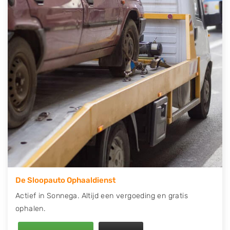
contact op of maak een terugbelafspraak. Wilt u
direct een tweedehands auto onderdelen offerte
aanvragen? Dat kan via de Onderdelenlijn! Vul uw
kenteken in en druk op verzenden.
Wij kunnen u helpen met de inkoop van auto's van
eigenlijk alle merken, zoals Alfa Romeo, Audi, BMW,
Chevrolet, Citroën, Dacia, Fiat, Ford, Honda, Hyundai,
Kia, Mazda, Mercedes Benz, Mitsubishi, Nissan, Opel,
Peugeot, Porsche, Renault, Seat, Skoda, Suzuki, Tesla,
Toyota, Volkswagen en Volvo.
De Sloopauto Ophaaldienst
Actief in Sonnega. Altijd een vergoeding en gratis
ophalen.