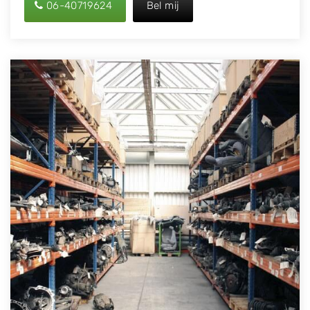
06-40719624
Bel mij