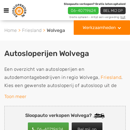
Sloopauto verkopen? Gratis laten ophalen!
06-40719624
BEL MIJ OP
Gratis ophalen - Altijd een vergoeding
[Ad]
Werkzaamheden
Home
Friesland
Wolvega
Autosloperijen Wolvega
Een overzicht van autosloperijen en
autodemontagebedrijven in regio Wolvega,
Friesland
.
Kies een gewenste autosloperij of autosloop uit de
lijst die gespecialiseerd is in de verkoop van
Toon meer
gebruikte, tweedehands en sloopauto onderdelen of in
de inkoop van sloopauto's, schadeauto's en
Sloopauto verkopen Wolvega?
tweedehands auto's (ook zonder apk keuring). Wilt u
uw auto, camper, vrachtwagen, motor of brommobiel
06-40719624
Bel mij op