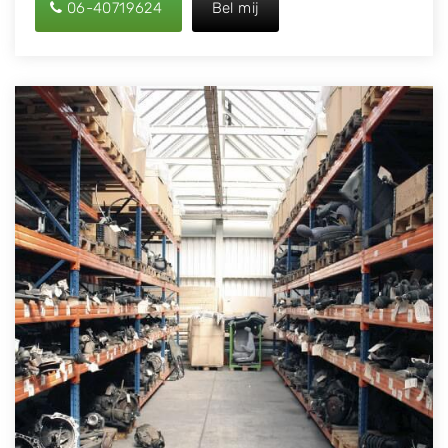
06-40719624
Bel mij