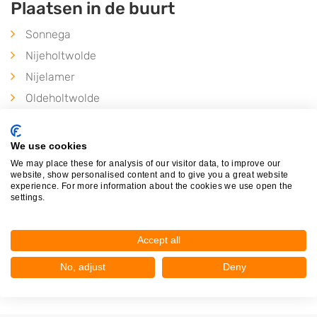
Plaatsen in de buurt
Sonnega
Nijeholtwolde
Nijelamer
Oldeholtwolde
Oldetrijne
Oldeholtpade
We use cookies
Ter Idzard
We may place these for analysis of our visitor data, to improve our
website, show personalised content and to give you a great website
Oldelamer
experience. For more information about the cookies we use open the
settings.
Peperga
De Blesse
Accept all
Blesdijke
Steggerda
No, adjust
Deny