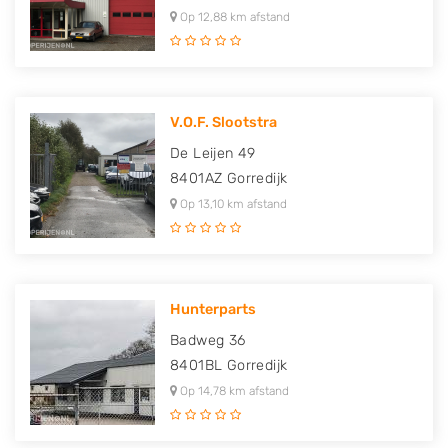
Op 12,88 km afstand
V.O.F. Slootstra
De Leijen 49
8401AZ
Gorredijk
Op 13,10 km afstand
Hunterparts
Badweg 36
8401BL
Gorredijk
Op 14,78 km afstand