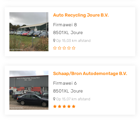
Auto Recycling Joure B.V.
Firmawei 8
8501XL
Joure
Op 15,03 km afstand
Schaap/Bron Autodemontage B.V.
Firmawei 6
8501XL
Joure
Op 15,07 km afstand