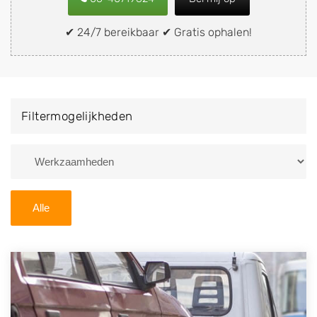
snel en eenvoudig verkopen aan een
demontagebedrijf in de buurt, deze zelf wegbrengen
✔ 24/7 bereikbaar ✔ Gratis ophalen!
naar de sloop of deze liever laten ophalen op een
locatie naar keuze? Kies dan voor een
autodemontagebedrijf of autosloperij in de omgeving
van Wolvega en ontvang een vergoeding voor uw
Filtermogelijkheden
oude of kapotte auto.
Zoekt u liever naar een sloperij in een andere plaats of
regio? U vindt hier alle bedrijven in
Friesland
. U kunt
ook
zoeken
naar een sloop met behulp van uw
Alle
postcode.
U kunt er ook voor kiezen om direct uw sloopauto te
verkopen en op te laten halen door de Sloopauto
Ophaaldienst van Autosloperijen.nl. Wij kunnen uw
auto gratis ophalen in Wolvega
. Neem telefonisch