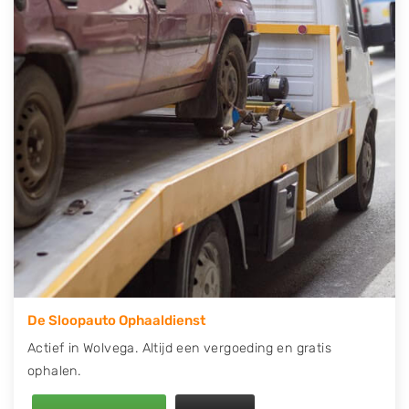
contact op of maak een terugbelafspraak. Wilt u
direct een tweedehands auto onderdelen offerte
aanvragen? Dat kan via de Onderdelenlijn! Vul uw
kenteken in en druk op verzenden.
Wij kunnen u helpen met de inkoop van auto's van
eigenlijk alle merken, zoals Alfa Romeo, Audi, BMW,
Chevrolet, Citroën, Dacia, Fiat, Ford, Honda, Hyundai,
Kia, Mazda, Mercedes Benz, Mitsubishi, Nissan, Opel,
Peugeot, Porsche, Renault, Seat, Skoda, Suzuki, Tesla,
Toyota, Volkswagen en Volvo.
De Sloopauto Ophaaldienst
Actief in Wolvega. Altijd een vergoeding en gratis
ophalen.