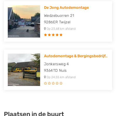
De Jong Autodemontage
Wedzebuorren 21
9286ER
Twijzel
Op 23,68 km afstand
Autodemontage & Bergingsbedrijf..
Jonkersweg 4
9364TD
Nuis
Op 24,55 km afstand
Plaatsen in de buurt