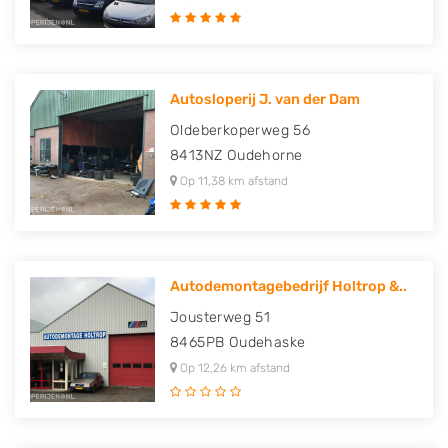
Autosloperij J. van der Dam
Oldeberkoperweg 56
8413NZ
Oudehorne
Op 11,38 km afstand
Autodemontagebedrijf Holtrop &..
Jousterweg 51
8465PB
Oudehaske
Op 12,26 km afstand