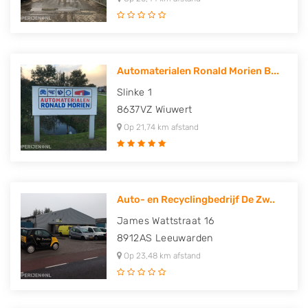
Automaterialen Ronald Morien B...
Slinke 1
8637VZ
Wiuwert
Op 21,74 km afstand
Auto- en Recyclingbedrijf De Zw..
James Wattstraat 16
8912AS
Leeuwarden
Op 23,48 km afstand