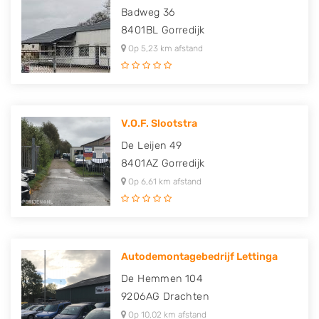
Badweg 36
8401BL
Gorredijk
Op 5,23 km afstand
V.O.F. Slootstra
De Leijen 49
8401AZ
Gorredijk
Op 6,61 km afstand
Autodemontagebedrijf Lettinga
De Hemmen 104
9206AG
Drachten
Op 10,02 km afstand