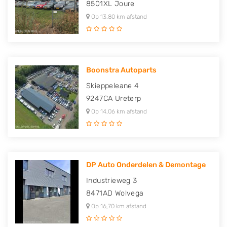
8501XL
Joure
Op 13,80 km afstand
Boonstra Autoparts
Skieppeleane 4
9247CA
Ureterp
Op 14,06 km afstand
DP Auto Onderdelen & Demontage
Industrieweg 3
8471AD
Wolvega
Op 16,70 km afstand