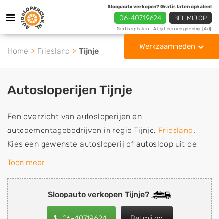
Sloopauto verkopen? Gratis laten ophalen!
06-40719624
BEL MIJ OP
Gratis ophalen - Altijd een vergoeding
[Ad]
Werkzaamheden
Home
Friesland
Tijnje
Autosloperijen Tijnje
Een overzicht van autosloperijen en
autodemontagebedrijven in regio Tijnje,
Friesland
.
Kies een gewenste autosloperij of autosloop uit de
lijst die gespecialiseerd is in de verkoop van
Toon meer
gebruikte, tweedehands en sloopauto onderdelen of in
de inkoop van sloopauto's, schadeauto's en
Sloopauto verkopen Tijnje?
tweedehands auto's (ook zonder apk keuring). Wilt u
uw auto, camper, vrachtwagen, motor of brommobiel
06-40719624
Bel mij op