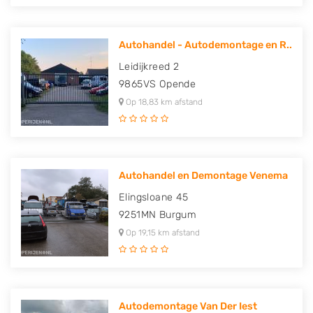
Autohandel - Autodemontage en R..
Leidijkreed 2
9865VS
Opende
Op 18,83 km afstand
Autohandel en Demontage Venema
Elingsloane 45
9251MN
Burgum
Op 19,15 km afstand
Autodemontage Van Der Iest