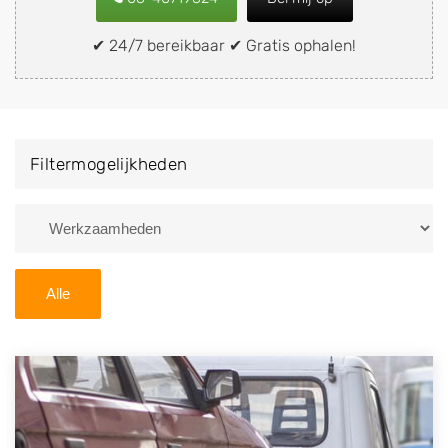
snel en eenvoudig verkopen aan een
demontagebedrijf in de buurt, deze zelf wegbrengen
✔ 24/7 bereikbaar ✔ Gratis ophalen!
naar de sloop of deze liever laten ophalen op een
locatie naar keuze? Kies dan voor een
autodemontagebedrijf of autosloperij in de omgeving
van Tijnje en ontvang een vergoeding voor uw oude of
Filtermogelijkheden
kapotte auto.
Zoekt u liever naar een sloperij in een andere plaats of
regio? U vindt hier alle bedrijven in
Friesland
. U kunt
ook
zoeken
naar een sloop met behulp van uw
Alle
postcode.
U kunt er ook voor kiezen om direct uw sloopauto te
verkopen en op te laten halen door de Sloopauto
Ophaaldienst van Autosloperijen.nl. Wij kunnen uw
auto gratis ophalen in Tijnje
. Neem telefonisch