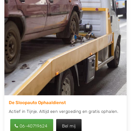
contact op of maak een terugbelafspraak. Wilt u
direct een tweedehands auto onderdelen offerte
aanvragen? Dat kan via de Onderdelenlijn! Vul uw
kenteken in en druk op verzenden.
Wij kunnen u helpen met de inkoop van auto's van
eigenlijk alle merken, zoals Alfa Romeo, Audi, BMW,
Chevrolet, Citroën, Dacia, Fiat, Ford, Honda, Hyundai,
Kia, Mazda, Mercedes Benz, Mitsubishi, Nissan, Opel,
Peugeot, Porsche, Renault, Seat, Skoda, Suzuki, Tesla,
Toyota, Volkswagen en Volvo.
De Sloopauto Ophaaldienst
Actief in Tijnje. Altijd een vergoeding en gratis ophalen.
06-40719624
Bel mij