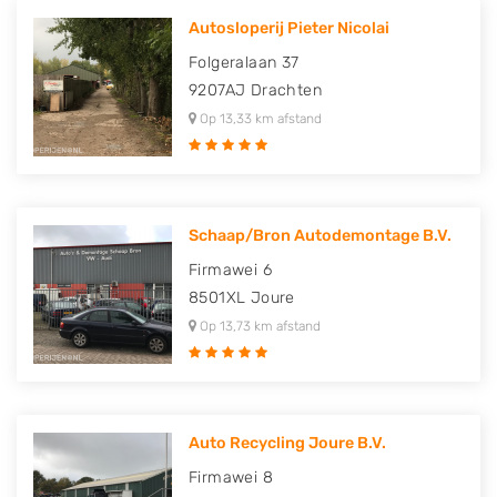
Autosloperij Pieter Nicolai
Folgeralaan 37
9207AJ
Drachten
Op 13,33 km afstand
Schaap/Bron Autodemontage B.V.
Firmawei 6
8501XL
Joure
Op 13,73 km afstand
Auto Recycling Joure B.V.
Firmawei 8