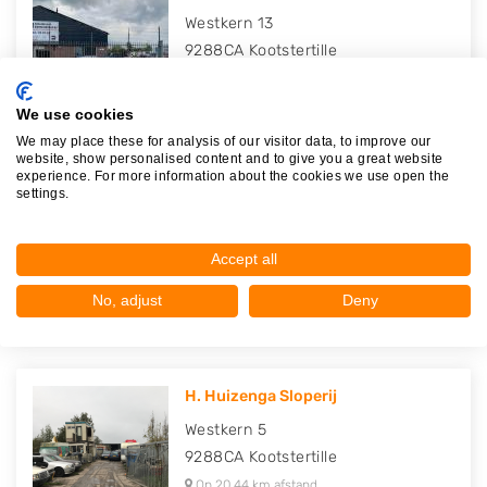
Westkern 13
9288CA
Kootstertille
Op 20,28 km afstand
We use cookies
We may place these for analysis of our visitor data, to improve our
website, show personalised content and to give you a great website
experience. For more information about the cookies we use open the
B&M Parts B.V.
settings.
Zoom 8
9231DX
Surhuisterveen
Accept all
Op 20,32 km afstand
No, adjust
Deny
H. Huizenga Sloperij
Westkern 5
9288CA
Kootstertille
Op 20,44 km afstand