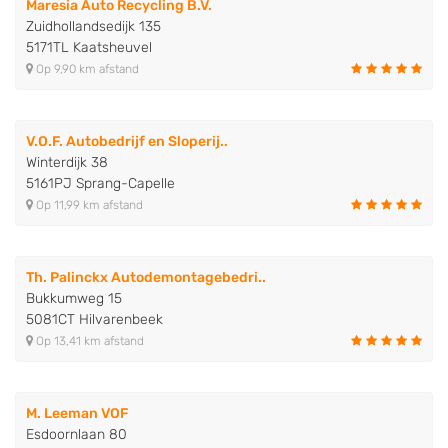
Maresia Auto Recycling B.V.
Zuidhollandsedijk 135
5171TL Kaatsheuvel
Op 9,90 km afstand
V.O.F. Autobedrijf en Sloperij..
Winterdijk 38
5161PJ Sprang-Capelle
Op 11,99 km afstand
Th. Palinckx Autodemontagebedri..
Bukkumweg 15
5081CT Hilvarenbeek
Op 13,41 km afstand
M. Leeman VOF
Esdoornlaan 80