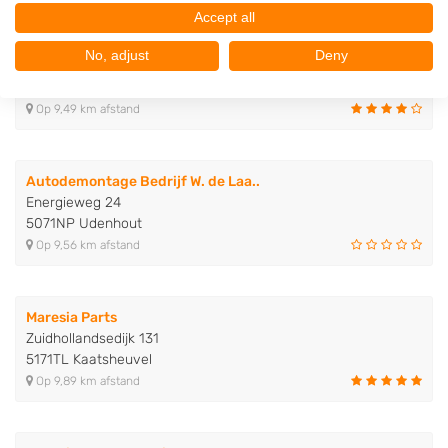
Accept all
Frans van den Mosselaar Autoslo..
No, adjust
Deny
Watertorenstraat 6
5102AG Dongen
Op 9,49 km afstand
Autodemontage Bedrijf W. de Laa..
Energieweg 24
5071NP Udenhout
Op 9,56 km afstand
Maresia Parts
Zuidhollandsedijk 131
5171TL Kaatsheuvel
Op 9,89 km afstand