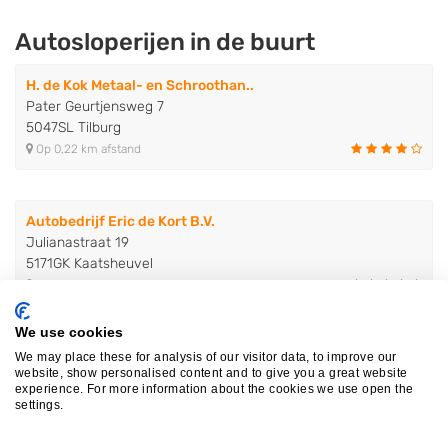
Autosloperijen in de buurt
H. de Kok Metaal- en Schroothan..
Pater Geurtjensweg 7
5047SL Tilburg
Op 0,22 km afstand
Autobedrijf Eric de Kort B.V.
Julianastraat 19
5171GK Kaatsheuvel
Op 8,01 km afstand
We use cookies
Autobedrijf Van Zwietering B.V.
We may place these for analysis of our visitor data, to improve our
website, show personalised content and to give you a great website
Nies van der Schansstraat 12
experience. For more information about the cookies we use open the
5161CE Sprang-Capelle
settings.
Op 8,88 km afstand