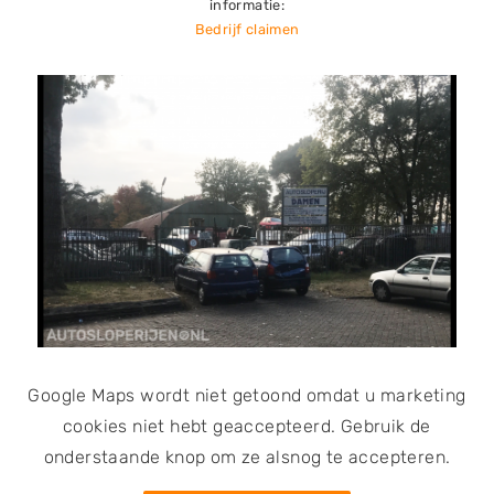
informatie:
zakelijke klant of als particuliere klant. Ben je in het
Bedrijf claimen
bezit van een auto met schade, een sloopauto of een
auto die de keuring niet meer door komt, dan kun je
ook terecht bij deze autosloop. Jouw auto kan in ruil
voor een vergoeding worden overgenomen.
Autosloperij Damen is bevoegd om
vrijwaringsbewijzen uit te geven. Het bedrijf is door
de RDW erkend als demontagebedrijf van voertuigen.
Met een vrijwaringsbewijs kun je aantonen dat je niet
langer de eigenaar van de auto bent.
Google Maps wordt niet getoond omdat u marketing
cookies niet hebt geaccepteerd. Gebruik de
onderstaande knop om ze alsnog te accepteren.