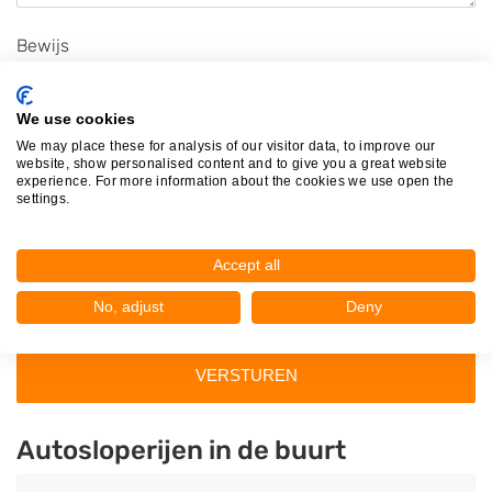
Bewijs
Wij controleren beoordelingen nadrukkelijk. Daarom verzoeken we
u vriendelijk om bewijs, bijvoorbeeld een factuur, bij te voegen of
We use cookies
te
mailen
. Dit bewijs gebruiken wij om de echtheid van uw review
We may place these for analysis of our visitor data, to improve our
te verifiëren. Het bewijs wordt niet getoond bij uw beoordeling.
website, show personalised content and to give you a great website
experience. For more information about the cookies we use open the
Zonder bewijs kunnen wij uw review niet tonen. Meer informatie
settings.
vindt u in ons
privacybeleid
en onze
disclaimer
.
Accept all
No, adjust
Deny
Afbeelding (jpg, jpeg, png) of PDF bestand van maximaal 12MB
Autosloperijen in de buurt