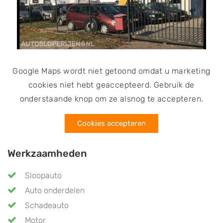
afgeven van een vrijwaringsbewijs. Het bedrijf is door
de RDW erkend als demontagebedrijf van voertuigen
en is eveneens bevoegd tot het uitvoeren van APK
keuringen.
Google Maps wordt niet getoond omdat u marketing
cookies niet hebt geaccepteerd. Gebruik de
onderstaande knop om ze alsnog te accepteren.
Cookies accepteren
Werkzaamheden
Sloopauto
Auto onderdelen
Schadeauto
Motor