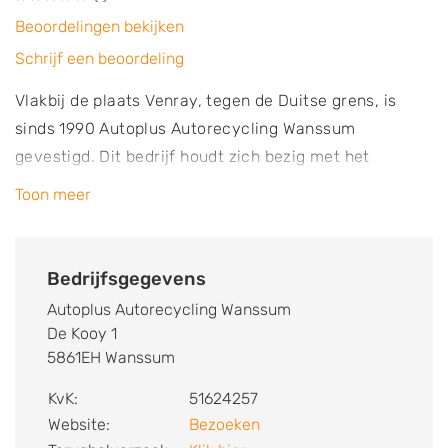
Beoordelingen bekijken
Schrijf een beoordeling
Vlakbij de plaats Venray, tegen de Duitse grens, is
sinds 1990 Autoplus Autorecycling Wanssum
gevestigd. Dit bedrijf houdt zich bezig met het
demonteren van voertuigen en de verkoop van
Toon meer
gebruikte onderdelen. Hiervoor is Autoplus
Autorecycling Wanssum aangesloten bij ARN (Auto
Recycling Nederland). Het demonteren van auto’s
Bedrijfsgegevens
gebeurt dan ook volgens de richtlijnen die door deze
Autoplus Autorecycling Wanssum
organisatie zijn opgesteld. Dit betekent dat auto’s
De Kooy 1
eerst worden ontdaan van alle schadelijke stoffen.
5861EH Wanssum
Vervolgens kan de demontage beginnen en worden
KvK:
51624257
alle goede onderdelen van de voertuigen afgehaald.
Website:
Bezoeken
De onderdelen worden grondig gecontroleerd en